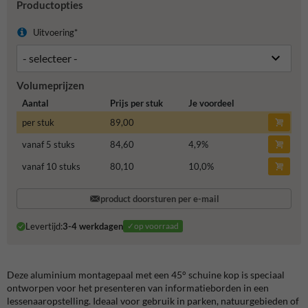
Productopties
Uitvoering*
Volumeprijzen
Aantal
Prijs per stuk
Je voordeel
per stuk
89,00
vanaf 5 stuks
84,60
4,9
%
vanaf 10 stuks
80,10
10,0
%
product doorsturen per e-mail
Levertijd:
3-4 werkdagen
✓op voorraad
Deze aluminium montagepaal met een 45° schuine kop is speciaal
ontworpen voor het presenteren van informatieborden in een
lessenaaropstelling. Ideaal voor gebruik in parken, natuurgebieden of