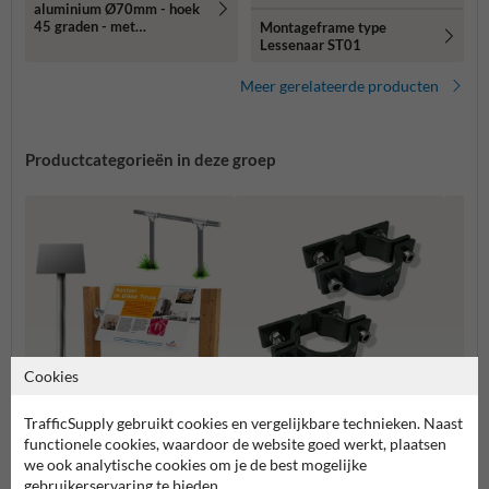
aluminium Ø70mm - hoek
45 graden - met
Montageframe type
informatiepaneel
Lessenaar ST01
Meer gerelateerde producten
Productcategorieën in deze groep
Cookies
TrafficSupply gebruikt cookies en vergelijkbare technieken. Naast
Lessenaar montageframes
Paalbeugels SB250
Muur 
functionele cookies, waardoor de website goed werkt, plaatsen
we ook analytische cookies om je de best mogelijke
gebruikerservaring te bieden.