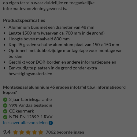
op eigen terrein waar duidelijke en toegankelijke
informatievoorziening gewenst is.
Productspecificaties
Aluminium buis met een diameter van 48 mm
Lengte
1500 mm (waarvan ca. 700 mm in de grond)
Hoogte boven maaiveld 800 mm
Kop
45 graden schuine aluminium plaat van 150 x 150 mm
Optioneel met dubbelzijdige montagetape voor montage van
borden
Geschikt voor DOR-borden en andere informatiepanelen
Eenvoudig te plaatsen in de grond zonder extra
bevestigingsmaterialen
Montagepaal aluminium 45 graden infotafel t.b.v. informatiebord
kopen?
2 jaar fabrieksgarantie
99% Vandaalbestendig
CE keurmerk
NEN-EN 12899-1 RVV
lees over alle voordelen
9.4
7062 beoordelingen