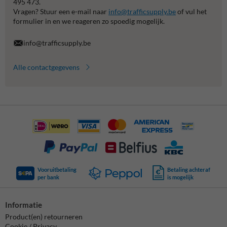
495 473.
Vragen? Stuur een e-mail naar
info@trafficsupply.be
of vul het
formulier in en we reageren zo spoedig mogelijk.
info@trafficsupply.be
Alle contactgegevens
Vooruitbetaling
Betaling achteraf
per bank
is mogelijk
Informatie
Product(en) retourneren
Cookie / Privacy