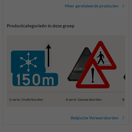
Meer gerelateerde producten
Productcategorieën in deze groep
G serie: Onderborden
A serie: Gevaarsborden
B ser
Belgische Verkeersborden