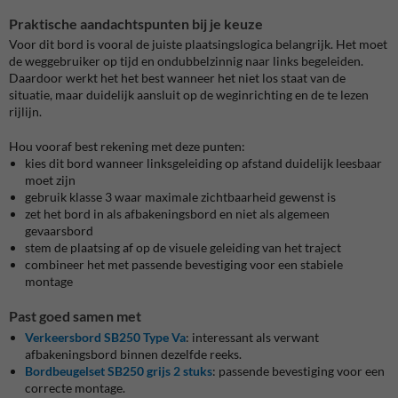
Praktische aandachtspunten bij je keuze
Voor dit bord is vooral de juiste plaatsingslogica belangrijk. Het moet
de weggebruiker op tijd en ondubbelzinnig naar links begeleiden.
Daardoor werkt het het best wanneer het niet los staat van de
situatie, maar duidelijk aansluit op de weginrichting en de te lezen
rijlijn.
Hou vooraf best rekening met deze punten:
kies dit bord wanneer linksgeleiding op afstand duidelijk leesbaar
moet zijn
gebruik klasse 3 waar maximale zichtbaarheid gewenst is
zet het bord in als afbakeningsbord en niet als algemeen
gevaarsbord
stem de plaatsing af op de visuele geleiding van het traject
combineer het met passende bevestiging voor een stabiele
montage
Past goed samen met
Verkeersbord SB250 Type Va
: interessant als verwant
afbakeningsbord binnen dezelfde reeks.
Bordbeugelset SB250 grijs 2 stuks
: passende bevestiging voor een
correcte montage.