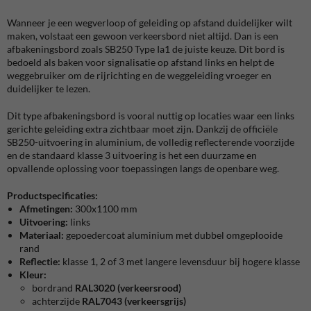
Wanneer je een wegverloop of geleiding op afstand duidelijker wilt
maken, volstaat een gewoon verkeersbord niet altijd. Dan is een
afbakeningsbord zoals SB250 Type Ia1 de juiste keuze. Dit bord is
bedoeld als baken voor signalisatie op afstand links en helpt de
weggebruiker om de rijrichting en de weggeleiding vroeger en
duidelijker te lezen.
Dit type afbakeningsbord is vooral nuttig op locaties waar een links
gerichte geleiding extra zichtbaar moet zijn. Dankzij de officiële
SB250-uitvoering in aluminium, de volledig reflecterende voorzijde
en de standaard klasse 3 uitvoering is het een duurzame en
opvallende oplossing voor toepassingen langs de openbare weg.
Productspecificaties:
Afmetingen:
300x1100 mm
Uitvoering:
links
Materiaal:
gepoedercoat aluminium met dubbel omgeplooide
rand
Reflectie:
klasse 1, 2 of 3 met langere levensduur bij hogere klasse
Kleur:
bordrand
RAL3020 (verkeersrood)
achterzijde
RA
L7043 (verkeersgrijs)