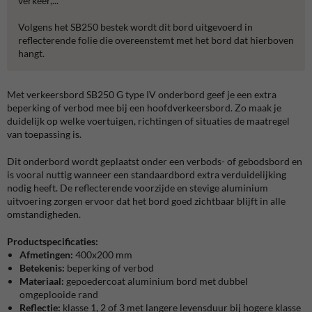
verkeer,...
Volgens het SB250 bestek wordt dit bord uitgevoerd in
reflecterende folie die overeenstemt met het bord dat hierboven
hangt.
Met verkeersbord SB250 G type IV onderbord geef je een extra
beperking of verbod mee bij een hoofdverkeersbord. Zo maak je
duidelijk op welke voertuigen, richtingen of situaties de maatregel
van toepassing is.
Dit onderbord wordt geplaatst onder een verbods- of gebodsbord en
is vooral nuttig wanneer een standaardbord extra verduidelijking
nodig heeft. De reflecterende voorzijde en stevige aluminium
uitvoering zorgen ervoor dat het bord goed zichtbaar blijft in alle
omstandigheden.
Productspecificaties:
Afmetingen:
400x200 mm
Betekenis:
beperking of verbod
Materiaal:
gepoedercoat aluminium bord met dubbel
omgeplooide rand
Reflectie:
klasse 1, 2 of 3 met langere levensduur bij hogere klasse