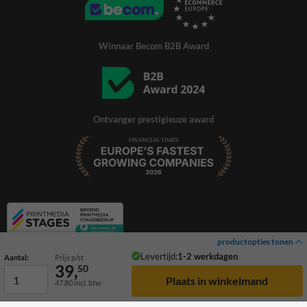
Winnaar Becom B2B Award
Ontvanger prestigieuze award
productopties tonen
Levertijd:
1-2 werkdagen
Aantal:
Prijs p/st
39,
50
47,80
incl. btw
© 2026 TrafficSupply. Alle rechten voorbehouden.