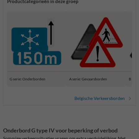
Productcategorieën in deze groep
G serie: Onderborden
A serie: Gevaarsborden
B ser
Belgische Verkeersborden
Onderbord G type IV voor beperking of verbod
Sommige verkeerssituaties vragen om extra verduidelijking. Met