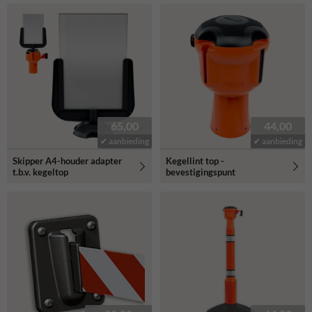
65,00
44,00
✔ aanbieding
✔ aanbieding
Skipper A4-houder adapter
Kegellint top -
t.b.v. kegeltop
bevestigingspunt