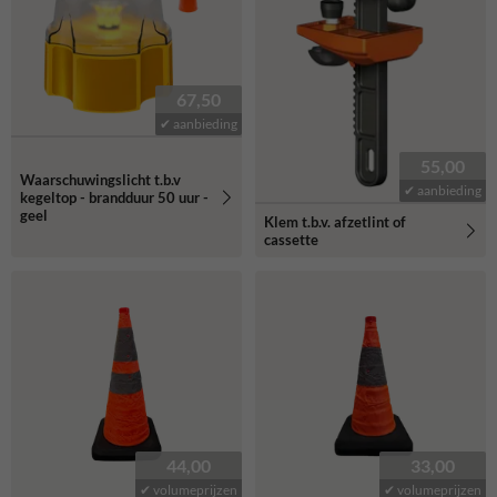
67,50
✔ aanbieding
55,00
Waarschuwingslicht t.b.v
✔ aanbieding
kegeltop - brandduur 50 uur -
geel
Klem t.b.v. afzetlint of
cassette
44,00
33,00
✔ volumeprijzen
✔ volumeprijzen