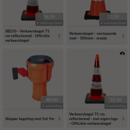
36,50
12,50
✔ volumeprijzen
✔ volumeprijzen
SB250 - Verkeerskegel 75
Verkeerskegel - verzwaarde
cm reflecterend - Officiële
voet - 300mm - oranje
verkeerskegel
88,00
52,50
✔ aanbieding
✔ aanbieding
Verkeerskegel 75 cm
Skipper kegeltop met lint 9m
reflecterend - met eigen logo
- Officiële verkeerskegel