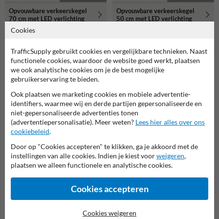
Opvouwbare verkeerskegel
Opvouwbare verkeerskegel
70 cm met LED verlichting
50 cm met LED verlichting
Cookies
TrafficSupply gebruikt cookies en vergelijkbare technieken. Naast
Gerelateerde producten
functionele cookies, waardoor de website goed werkt, plaatsen
we ook analytische cookies om je de best mogelijke
gebruikerservaring te bieden.
Ook plaatsen we marketing cookies en mobiele advertentie-
identifiers, waarmee wij en derde partijen gepersonaliseerde en
niet-gepersonaliseerde advertenties tonen
(advertentiepersonalisatie). Meer weten?
Lees hier alles over ons
cookiebeleid
.
Door op "Cookies accepteren" te klikken, ga je akkoord met de
instellingen van alle cookies. Indien je kiest voor
weigeren
,
plaatsen we alleen functionele en analytische cookies.
Blokbatterij 6V (7-9Ah)
Werflicht Monolight ⌀180mm
Cookies accepteren
Cookies weigeren