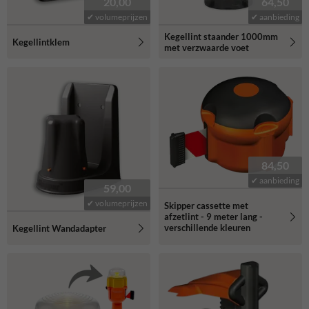
20,00
64,50
✔ volumeprijzen
✔ aanbieding
Kegellint staander 1000mm
Kegellintklem
met verzwaarde voet
84,50
✔ aanbieding
59,00
✔ volumeprijzen
Skipper cassette met
afzetlint - 9 meter lang -
verschillende kleuren
Kegellint Wandadapter