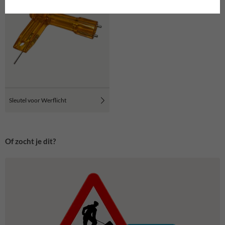
Sleutel voor Werflicht
Of zocht je dit?