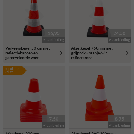
16,95
24,50
✔ aanbieding
✔ aanbieding
Verkeerskegel 50 cm met
Afzetkegel 750mm met
reflectiebanden en
grijpnok - oranje/wit
gerecycleerde voet
reflecterend
populaire
keuze
7,50
8,75
✔ aanbieding
✔ aanbieding
Afzetkegel 200mm -
Afzetkegel PVC 300mm -