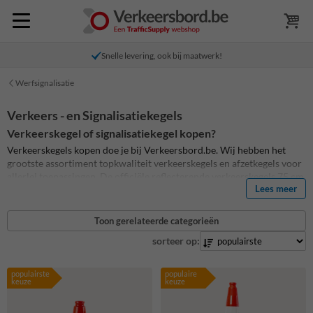
Snelle levering, ook bij maatwerk!
Werfsignalisatie
Verkeers - en Signalisatiekegels
Verkeerskegel of signalisatiekegel
kopen?
Verkeerskegels kopen doe je bij Verkeersbord.be. Wij hebben het
grootste assortiment topkwaliteit verkeerskegels en afzetkegels voor
allerlei toepassingen. De officiële reflecterende verkeerskegels 75 cm
Lees meer
met verzwaarde voet voor gebruik langs openbare weg en
wegwerkzaamheden? Of signalisatiekegels zonder reflectiebanen
voor gebruik op privé terrein?
Bekijk hieronder ons assortiment
Toon gerelateerde categorieën
afzetkegels en
verkeerskegels
. Wij hebben voor elke toepassing een
sorteer op:
geschikte verkeerskegel!
Weet je niet precies welke verkeerskegel het best past bij jouw
populairste
populaire
situatie? Ontdek
onze blogpagina over verkeerskegels
en maak de
keuze
keuze
juiste keuze!