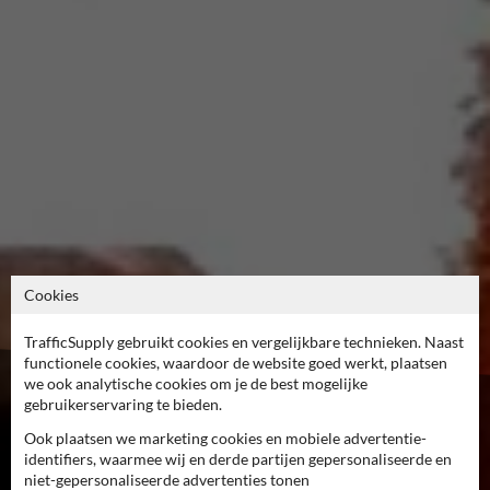
Cookies
TrafficSupply gebruikt cookies en vergelijkbare technieken. Naast
functionele cookies, waardoor de website goed werkt, plaatsen
we ook analytische cookies om je de best mogelijke
gebruikerservaring te bieden.
Zo worden verkeersborden
Ook plaatsen we marketing cookies en mobiele advertentie-
gemaakt
identifiers, waarmee wij en derde partijen gepersonaliseerde en
niet-gepersonaliseerde advertenties tonen