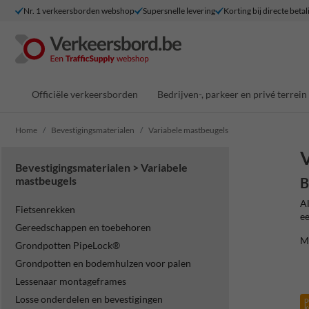
Nr. 1 verkeersborden webshop
Supersnelle levering
Korting bij directe betal
Officiële verkeersborden
Bedrijven-, parkeer en privé terrein
Home
Bevestigingsmaterialen
Variabele mastbeugels
V
Bevestigingsmaterialen > Variabele
mastbeugels
B
Al
Fietsenrekken
ee
Gereedschappen en toebehoren
M
Grondpotten PipeLock®
Grondpotten en bodemhulzen voor palen
Lessenaar montageframes
Losse onderdelen en bevestigingen
p
k