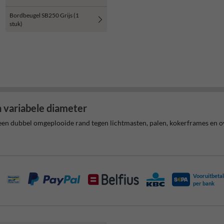
Bordbeugel SB250 Grijs (1
stuk)
 variabele diameter
n dubbel omgeplooide rand tegen lichtmasten, palen, kokerframes en ove
Vooruitbetal
per bank