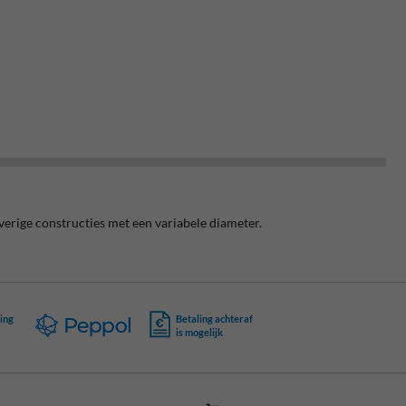
rige constructies met een variabele diameter.
ing
Betaling achteraf
is mogelijk