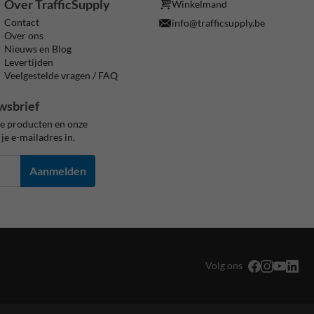
Over TrafficSupply
Winkelmand
Contact
info@trafficsupply.be
Over ons
Nieuws en Blog
Levertijden
Veelgestelde vragen / FAQ
wsbrief
ze producten en onze
je e-mailadres in.
Aanmelden
Volg ons