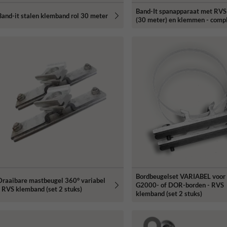
Band-It spanapparaat met RVS
Band-it stalen klemband rol 30 meter
(30 meter) en klemmen - comp
Bordbeugelset VARIABEL voor
Draaibare mastbeugel 360° variabel
G2000- of DOR-borden - RVS
- RVS klemband (set 2 stuks)
klemband (set 2 stuks)