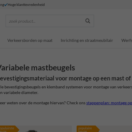
ing
Hoge klanttevredenheid
zoek product...
Verkeersborden op maat
Inrichting en straatmeubilair
Werfs
ariabele mastbeugels
evestigingsmateriaal voor montage op een mast of 
le bevestigingsbeugels en klemband systemen voor montage van verkeers
n variabele diameter.
eer weten over de montage hiervan? Check ons
stappenplan: montage op
opulairste
populaire
euze
keuze