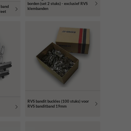
borden (set 2 stuks) - exclusief RVS
 band
klembanden
leet
RVS bandit buckles (100 stuks) voor
RVS banditband 19mm