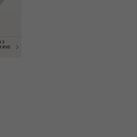
t 2
ef RVS