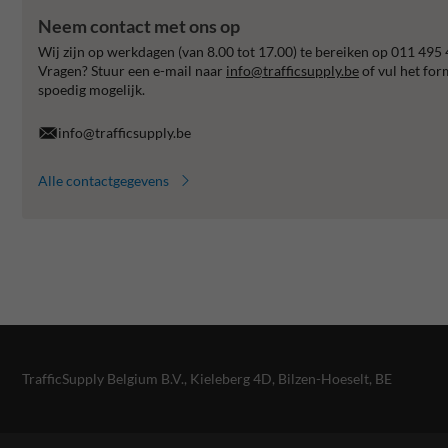
Neem contact met ons op
Wij zijn op werkdagen (van 8.00 tot 17.00) te bereiken op 011 495 
Vragen? Stuur een e-mail naar
info@trafficsupply.be
of vul het for
spoedig mogelijk.
info@trafficsupply.be
Alle contactgegevens
TrafficSupply Belgium B.V.,
Kieleberg 4D
,
Bilzen-Hoeselt, BE