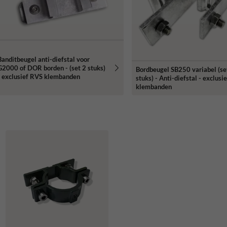
Banditbeugel anti-diefstal voor
G2000 of DOR borden - (set 2 stuks)
Bordbeugel SB250 variabel (se
- exclusief RVS klembanden
stuks) - Anti-diefstal - exclusi
klembanden