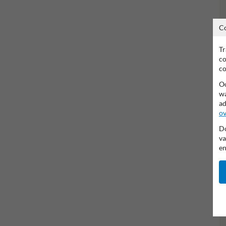
C
Tr
co
co
Oo
wa
ad
ov
Do
va
en