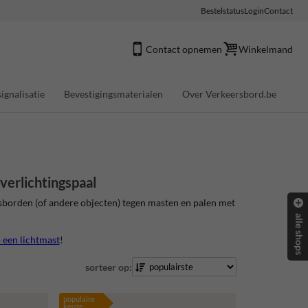
Bestelstatus
Login
Contact
Contact opnemen
Winkelmand
ignalisatie
Bevestigingsmaterialen
Over Verkeersbord.be
verlichtingspaal
borden (of andere objecten) tegen masten en palen met
alle shops
 een lichtmast
!
sorteer op:
populaire
keuze