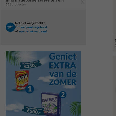
533 producten
Net niet wat je zoekt?
TIP!
Ontwerp online je bord
of
lever je ontwerp aan!