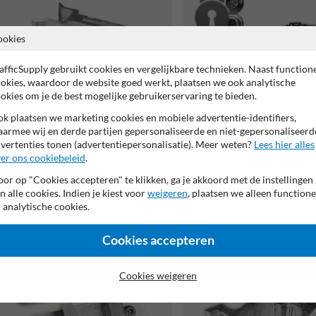
ookies
afficSupply gebruikt cookies en vergelijkbare technieken. Naast function
okies, waardoor de website goed werkt, plaatsen we ook analytische
okies om je de best mogelijke gebruikerservaring te bieden.
k plaatsen we marketing cookies en mobiele advertentie-identifiers,
armee wij en derde partijen gepersonaliseerde en niet-gepersonaliseerd
vertenties tonen (advertentiepersonalisatie). Meer weten?
Lees hier alles
er ons cookiebeleid
.
Bordbeugelset variabel - Anti-
Beugel vlak bord vlaggend - variabel
or op "Cookies accepteren" te klikken, ga je akkoord met de instellingen
diefstal - RVS klembanden (set
inclusief RVS klembanden
n alle cookies. Indien je kiest voor
weigeren
, plaatsen we alleen functione
stuks) - SB250
 analytische cookies.
Cookies accepteren
Cookies weigeren