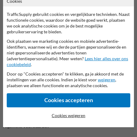
Cookies
We zijn vandaag tot 17.00 telefonisch bereikbaar voor
al je vragen over onze producten en diensten.
TrafficSupply gebruikt cookies en vergelijkbare technieken. Naast
functionele cookies, waardoor de website goed werkt, plaatsen
we ook analytische cookies om je de best mogelijke
011 495 473
bereikbaar tot 17.00
gebruikerservaring te bieden.
Chat met ons
online
Ook plaatsen we marketing cookies en mobiele advertentie-
identifiers, waarmee wij en derde partijen gepersonaliseerde en
info@trafficsupply.be
niet-gepersonaliseerde advertenties tonen
(advertentiepersonalisatie). Meer weten?
Lees hier alles over ons
cookiebeleid
.
Alle contactgegevens
Door op "Cookies accepteren" te klikken, ga je akkoord met de
instellingen van alle cookies. Indien je kiest voor
weigeren
,
plaatsen we alleen functionele en analytische cookies.
Informatie
Product(en) retourneren
Cookies accepteren
Cookie / Privacy
Disclaimer
Cookies weigeren
Sitemap
Algemene Voorwaarden