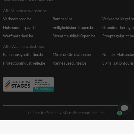
Alle Vlaamse webshops
Verkeersbord.be
Rampaal.be
Verkeersspiegel.b
Huisnummerpaal.be
Veiligheidsbordkopen.be
Grondmarkering.b
Werfmateriaal.be
StraatmeubilairKopen.be
Stoeptegelprint.be
Alle Waalse webshops
Panneausignalisation.be
MiroirdeCirculation.be
NumeroMaison.be
ProtectionIndustrielle.be
Panneausecurite.be
Signalisationtouri
© 2026 TrafficSupply. Alle rechten voorbehouden.