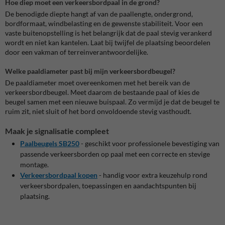
Hoe diep moet een verkeersbordpaal in de grond?
De benodigde diepte hangt af van de paallengte, ondergrond,
bordformaat, windbelasting en de gewenste stabiliteit. Voor een
vaste buitenopstelling is het belangrijk dat de paal stevig verankerd
wordt en niet kan kantelen. Laat bij twijfel de plaatsing beoordelen
door een vakman of terreinverantwoordelijke.
Welke paaldiameter past bij mijn verkeersbordbeugel?
De paaldiameter moet overeenkomen met het bereik van de
verkeersbordbeugel. Meet daarom de bestaande paal of kies de
beugel samen met een nieuwe buispaal. Zo vermijd je dat de beugel te
ruim zit, niet sluit of het bord onvoldoende stevig vasthoudt.
Maak je signalisatie compleet
Paalbeugels SB250
- geschikt voor professionele bevestiging van
passende verkeersborden op paal met een correcte en stevige
montage.
Verkeersbordpaal kopen
- handig voor extra keuzehulp rond
verkeersbordpalen, toepassingen en aandachtspunten bij
plaatsing.