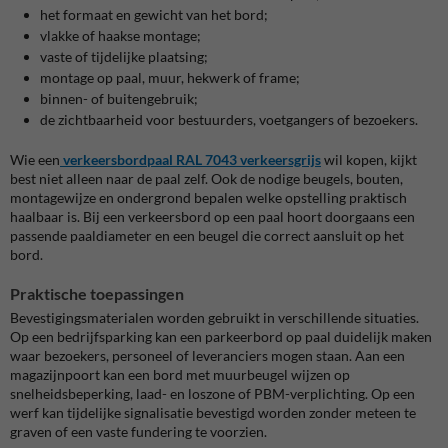
het formaat en gewicht van het bord;
vlakke of haakse montage;
vaste of tijdelijke plaatsing;
montage op paal, muur, hekwerk of frame;
binnen- of buitengebruik;
de zichtbaarheid voor bestuurders, voetgangers of bezoekers.
Wie een
verkeersbordpaal RAL 7043 verkeersgrijs
wil kopen, kijkt
best niet alleen naar de paal zelf. Ook de nodige beugels, bouten,
montagewijze en ondergrond bepalen welke opstelling praktisch
haalbaar is. Bij een verkeersbord op een paal hoort doorgaans een
passende paaldiameter en een beugel die correct aansluit op het
bord.
Praktische toepassingen
Bevestigingsmaterialen worden gebruikt in verschillende situaties.
Op een bedrijfsparking kan een parkeerbord op paal duidelijk maken
waar bezoekers, personeel of leveranciers mogen staan. Aan een
magazijnpoort kan een bord met muurbeugel wijzen op
snelheidsbeperking, laad- en loszone of PBM-verplichting. Op een
werf kan tijdelijke signalisatie bevestigd worden zonder meteen te
graven of een vaste fundering te voorzien.