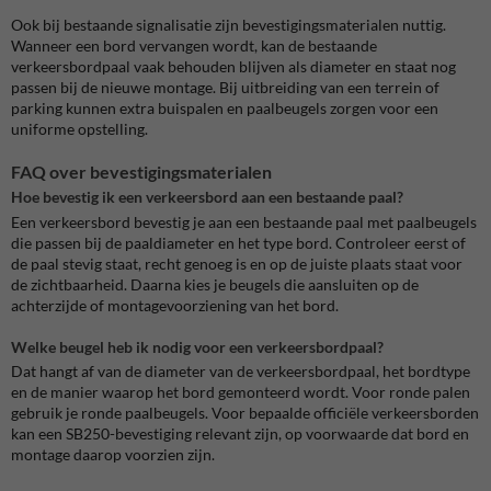
Ook bij bestaande signalisatie zijn bevestigingsmaterialen nuttig.
Wanneer een bord vervangen wordt, kan de bestaande
verkeersbordpaal vaak behouden blijven als diameter en staat nog
passen bij de nieuwe montage. Bij uitbreiding van een terrein of
parking kunnen extra buispalen en paalbeugels zorgen voor een
uniforme opstelling.
FAQ over bevestigingsmaterialen
Hoe bevestig ik een verkeersbord aan een bestaande paal?
Een verkeersbord bevestig je aan een bestaande paal met paalbeugels
die passen bij de paaldiameter en het type bord. Controleer eerst of
de paal stevig staat, recht genoeg is en op de juiste plaats staat voor
de zichtbaarheid. Daarna kies je beugels die aansluiten op de
achterzijde of montagevoorziening van het bord.
Welke beugel heb ik nodig voor een verkeersbordpaal?
Dat hangt af van de diameter van de verkeersbordpaal, het bordtype
en de manier waarop het bord gemonteerd wordt. Voor ronde palen
gebruik je ronde paalbeugels. Voor bepaalde officiële verkeersborden
kan een SB250-bevestiging relevant zijn, op voorwaarde dat bord en
montage daarop voorzien zijn.