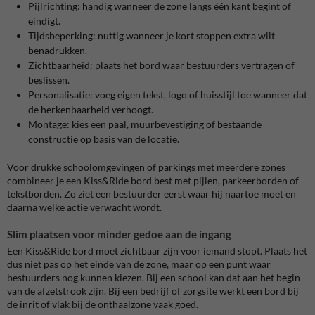
Pijlrichting: handig wanneer de zone langs één kant begint of
eindigt.
Tijdsbeperking: nuttig wanneer je kort stoppen extra wilt
benadrukken.
Zichtbaarheid: plaats het bord waar bestuurders vertragen of
beslissen.
Personalisatie: voeg eigen tekst, logo of huisstijl toe wanneer dat
de herkenbaarheid verhoogt.
Montage: kies een paal, muurbevestiging of bestaande
constructie op basis van de locatie.
Voor drukke schoolomgevingen of parkings met meerdere zones
combineer je een Kiss&Ride bord best met pijlen, parkeerborden of
tekstborden. Zo ziet een bestuurder eerst waar hij naartoe moet en
daarna welke actie verwacht wordt.
Slim plaatsen voor minder gedoe aan de ingang
Een Kiss&Ride bord moet zichtbaar zijn voor iemand stopt. Plaats het
dus niet pas op het einde van de zone, maar op een punt waar
bestuurders nog kunnen kiezen. Bij een school kan dat aan het begin
van de afzetstrook zijn. Bij een bedrijf of zorgsite werkt een bord bij
de inrit of vlak bij de onthaalzone vaak goed.