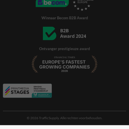
Winnaar Becom B2B Award
Ontvanger prestigieuze award
© 2026 TrafficSupply. Alle rechten voorbehouden.