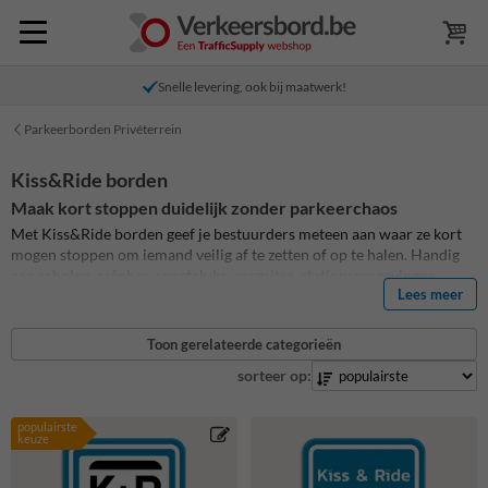
Snelle levering, ook bij maatwerk!
Parkeerborden Privéterrein
Kiss&Ride borden
Maak kort stoppen duidelijk zonder parkeerchaos
Met Kiss&Ride borden geef je bestuurders meteen aan waar ze kort
mogen stoppen om iemand veilig af te zetten of op te halen. Handig
aan scholen, crèches, sportclubs, zorgsites, stationsomgevingen,
Lees meer
kantoren en onthaalzones waar veel passage is op drukke momenten.
Zo maak je het verschil tussen even stoppen en blijven parkeren
meteen duidelijk.
Toon gerelateerde categorieën
Een goed Kiss&Ride bord helpt om de doorstroming rond je ingang,
sorteer op:
poort of parkeerzone rustiger te houden. Je gebruikt het bij haal- en
brengzones, kiss-and-ride stroken, korte stopplaatsen of tijdelijke
populairste
afzetzones op privéterrein. Kies voor een bord met duidelijke tekst,
keuze
pictogram, pijl, tijdsbeperking of eigen boodschap. Wil je de opdruk
aanpassen aan je school, bedrijf of terrein? Dan maak je eenvoudig