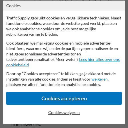
worden vaak naast elkaar gebruikt. De bedoeling blijft dezelfde:
Cookies
iemand snel en veilig afzetten of ophalen, zonder langdurig te
parkeren. Voor scholen wordt “Zoen&Zoef” soms gebruikt als
speelsere en kindvriendelijke variant.
TrafficSupply gebruikt cookies en vergelijkbare technieken. Naast
functionele cookies, waardoor de website goed werkt, plaatsen
Welke term je kiest, hangt af van je doelgroep. Bij een school of
we ook analytische cookies om je de best mogelijke
crèche mag het bord wat vriendelijker en herkenbaarder zijn. Bij een
gebruikerservaring te bieden.
bedrijf, zorgsite of parking werkt een strakke Kiss&Ride aanduiding
Ook plaatsen we marketing cookies en mobiele advertentie-
vaak beter. Belangrijk is dat bestuurders meteen snappen wat de zone
identifiers, waarmee wij en derde partijen gepersonaliseerde en
betekent.
niet-gepersonaliseerde advertenties tonen
(advertentiepersonalisatie). Meer weten?
Lees hier alles over ons
Zo kies je het juiste Kiss&Ride bord
cookiebeleid
.
Begin bij de situatie op je terrein. Moet het bord alleen de zone
aanduiden, of wil je ook extra uitleg geven? Is er een tijdsbeperking
Door op "Cookies accepteren" te klikken, ga je akkoord met de
nodig? Moet de richting van de zone duidelijk zijn met een pijl? Of wil
instellingen van alle cookies. Indien je kiest voor
weigeren
,
je een bord met eigen tekst, schoolnaam, logo of specifieke
plaatsen we alleen functionele en analytische cookies.
boodschap?
Cookies accepteren
Let vooral op deze punten:
Boodschap: hou de tekst kort en duidelijk.
Cookies weigeren
Doelgroep: kies een toon die past bij ouders, bezoekers, klanten
of medewerkers.