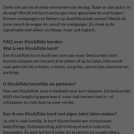
Denk ook aan de drukste momenten van de dag. Staan er dan auto’s in
de weg? Wordt het bord verborgen door geparkeerde voertuigen?
Komen voetgangers en fietsers op dezelfde plaats samen? Bekijk de
zone vanuit de wagen én vanuit de voetganger. Zo maak je de
signalisatie niet alleen zichtbaar, maar ook logisch.
FAQ over Kiss&Ride borden
Wat is een Kiss&Ride bord?
Een Kiss&Ride bord duidt een zone aan waar bestuurders kort
kunnen stoppen om iemand af te zetten of op te halen. Het wordt
vaak gebruikt bij scholen, crèches, zorgsites, sportclubs, kantoren en
parkings.
Is Kiss&Ride hetzelfde als parkeren?
Nee, een Kiss&Ride zone is bedoeld voor kort stoppen. De bestuurder
blijft niet langdurig geparkeerd, maar laat iemand snel in- of
uitstappen en rijdt daarna weer verder.
Kan ik een Kiss&Ride bord met eigen tekst laten maken?
Ja, dat is vaak handig. Je kunt bijvoorbeeld een schoolnaam,
bedrijfslogo, tijdsbeperking, pijlrichting of extra instructie
toevoegen. Zo past het bord beter bij je terrein en je gebruikers.