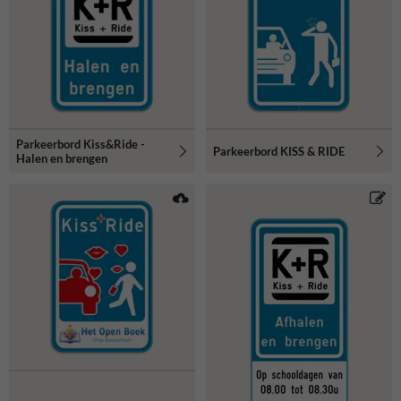
een gepersonaliseerd bord via SignEditor.
Benieuwd hoe onze SignEditor werkt? Bekijk dan
onze
informatiepagina
!
Parkeerbord Kiss&Ride -
Parkeerbord KISS & RIDE
Halen en brengen