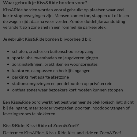
Waar gebruik je Kiss&Ride borden voor?
Kiss&Ride borden worden vooral gebruikt op plaatsen waar veel
korte stopbewegingen zijn. Mensen komen toe, stappen uit of in, en
de wagen rijdt daarna weer verder. Zonder duidelijke aanduiding
verandert zo’n zone snel in een rommelige parkeerplek.
Je gebruikt Kiss&Ride borden bijvoorbeeld bij:
scholen, crèches en buitenschoolse opvang
sportclubs, zwembaden en jeugdverenigingen
zorginstellingen, praktijken en woonzorgsites
kantoren, campussen en bedrijfsingangen
parkings met aparte afzetzone
stationsomgevingen en pendelpunten op privéterrein
onthaalzones waar bezoekers kort moeten kunnen stoppen
Een Kiss&Ride bord werkt het best wanneer de plek logisch ligt: dicht
bij de ingang, maar zonder voetpaden, poorten, nooddoorgangen of
leveringszones te blokkeren.
Kiss&Ride, Kiss+Ride of Zoen&Zoef?
De termen Kiss&Ride, Kiss + Ride, kiss-and-ride en Zoen&Zoef