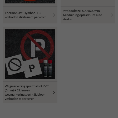
Symbooltegel 600x600mm -
Thermoplast - symbool E3
Aanduiding oplaadpunt auto
verboden stilstaan of parkeren
stekker
Wegmarkering spuitmal set PVC
(5mm) + 2 kleuren
wegmarkeringsverf - Sjabloon
verboden te parkeren