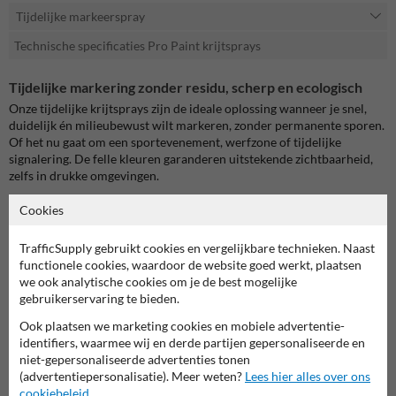
Tijdelijke markeerspray
Technische specificaties Pro Paint krijtsprays
Tijdelijke markering zonder residu, scherp en ecologisch
Onze tijdelijke krijtsprays zijn de ideale oplossing wanneer je snel,
duidelijk én milieubewust wilt markeren, zonder permanente sporen.
Of het nu gaat om een sportevenement, werfzone of tijdelijke
signalering. De felle kleuren garanderen uitstekende zichtbaarheid,
zelfs in drukke omgevingen.
Gebruiksvriendelijk met professioneel resultaat
Cookies
Dankzij het 180° sprayventiel + veiligheidskap is aanbrengen
eenvoudig en schoon, zelfs ondersteboven. De spray droogt in 10–20
TrafficSupply gebruikt cookies en vergelijkbare technieken. Naast
minuten en is inzetbaar met PRO‑Paint markeeraccessoires voor
functionele cookies, waardoor de website goed werkt, plaatsen
efficiënt gebruik.
we ook analytische cookies om je de best mogelijke
gebruikerservaring te bieden.
Verdwijnt vanzelf
Ook plaatsen we marketing cookies en mobiele advertentie-
Na gebruik vervaagt de markering geleidelijk binnen enkele dagen tot
identifiers, waarmee wij en derde partijen gepersonaliseerde en
weken, afhankelijk van de weersinvloeden en verkeersbelasting. Dat
niet-gepersonaliseerde advertenties tonen
bespaart je schoonmaakwerk én laat geen residu achter.
(advertentiepersonalisatie). Meer weten?
Lees hier alles over ons
cookiebeleid
.