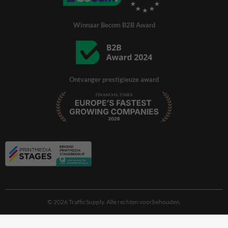
Winnaar Becom B2B Award
Ontvanger prestigieuze award
© 2026 TrafficSupply. Alle rechten voorbehouden.