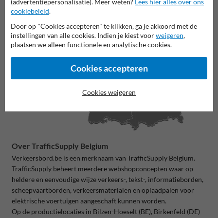
(advertentiepersonalisatie). Meer weten?
Lees hier alles over ons
cookiebeleid
.
Door op "Cookies accepteren" te klikken, ga je akkoord met de
instellingen van alle cookies. Indien je kiest voor
weigeren
,
plaatsen we alleen functionele en analytische cookies.
Cookies accepteren
Cookies weigeren
Over TrafficSupply Belgium
Verkeersbord.be is een merknaam van TrafficSupply Belgium.
TrafficSupply beheert meerdere webshopconcepten waar op
heldere en eenvoudige wijze verkeers-, tekst-, informatieborden,
scheepvaartborden, verkeersmaterialen en oplaadpalen voor
elektrische voertuigen aangeschaft kunnen worden.
Op de productielocaties in
Bilzen-Hoeselt (BE), Birkenfeld (DE)