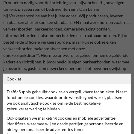
Producten nodig voor de inrichting van -bijvoorbeeld- jouw eigen
terrein, privéterrein of bedrijventerrein? Dan ben je
bij
Verkeersbord.be
aan het juiste adres! Wij produceren, leveren
en plaatsen allerlei soorten standaard EN maatwerk borden zoals o.a.
verkeersborden, parkeerborden, camerabewaking borden,
informatieborden, huisnummerborden en straatnaamborden. Bij ons
bestel je de officiële verkeersborden, maar kun je ook je eigen
verkeersborden maken/ontwerpen met onze
unieke SignEditor™️. Hiermee ontwerp je,
geheel
binnen de geldende
kaders en richtlijnen, bijvoorbeeld je eigen parkeerborden, waarmee
je bezoekers, gasten, medewerkers, personeel of bewoners wijst op
de geldende regels omtrent parkeren.
Cookies
TrafficSupply gebruikt cookies en vergelijkbare technieken. Naast
functionele cookies, waardoor de website goed werkt, plaatsen
we ook analytische cookies om je de best mogelijke
gebruikerservaring te bieden.
Ook plaatsen we marketing cookies en mobiele advertentie-
identifiers, waarmee wij en derde partijen gepersonaliseerde en
niet-gepersonaliseerde advertenties tonen