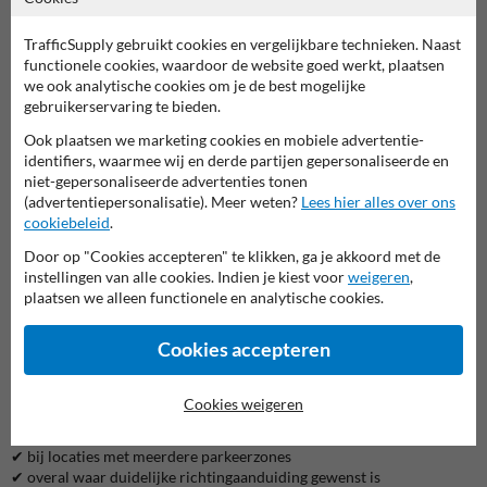
Een Kiss & Ride-zone functioneert pas echt goed wanneer bezoekers
snel én intuïtief de juiste plek weten te vinden. Dit bord combineert
TrafficSupply gebruikt cookies en vergelijkbare technieken. Naast
een duidelijke Kiss + Ride-aanduiding met een richtingpijl, zodat
functionele cookies, waardoor de website goed werkt, plaatsen
chauffeurs zonder zoeken geleid worden naar de aangewezen
we ook analytische cookies om je de best mogelijke
stopzone.
gebruikerservaring te bieden.
Dit bord combineert:
Ook plaatsen we marketing cookies en mobiele advertentie-
identifiers, waarmee wij en derde partijen gepersonaliseerde en
niet-gepersonaliseerde advertenties tonen
✅ een herkenbare Kiss + Ride-tekst
(advertentiepersonalisatie). Meer weten?
Lees hier alles over ons
✅ een opvallende richtingpijl
cookiebeleid
.
✅ een leesbare lay-out voor snelle herkenning
✅ een professionele uitstraling voor je terrein
Door op "Cookies accepteren" te klikken, ga je akkoord met de
instellingen van alle cookies. Indien je kiest voor
weigeren
,
— waardoor bestuurders direct zien waar ze moeten stoppen om
plaatsen we alleen functionele en analytische cookies.
iemand af te zetten of op te halen. Dat bespaart tijd, voorkomt
wachtrijen en draagt bij aan een veilige flow rond drukke zones.
Cookies accepteren
Wanneer is dit bord ideaal?
✔ bij Kiss & Ride-zones die niet direct vanaf de ingang zichtbaar zijn
Cookies weigeren
✔ bij scholen met druk ochtend- en middag-verkeer
✔ bij zorginstellingen of bedrijven met bezoekers
✔ bij locaties met meerdere parkeerzones
✔ overal waar duidelijke richtingaanduiding gewenst is