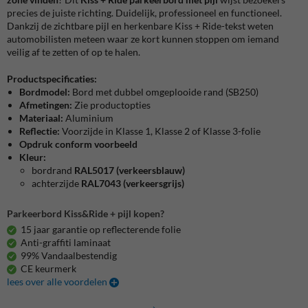
precies de juiste richting. Duidelijk, professioneel en functioneel.
Dankzij de zichtbare pijl en herkenbare Kiss + Ride-tekst weten
automobilisten meteen waar ze kort kunnen stoppen om iemand
veilig af te zetten of op te halen.
Productspecificaties:
Bordmodel:
Bord met dubbel omgeplooide rand (SB250)
Afmetingen:
Zie productopties
Materiaal:
Aluminium
Reflectie:
Voorzijde in Klasse 1, Klasse 2 of Klasse 3-folie
Opdruk conform voorbeeld
Kleur:
bordrand
RAL5017 (verkeersblauw)
achterzijde
RAL7043 (verkeersgrijs)
Parkeerbord Kiss&Ride + pijl kopen?
15 jaar garantie op reflecterende folie
Anti-graffiti laminaat
99% Vandaalbestendig
CE keurmerk
lees over alle voordelen