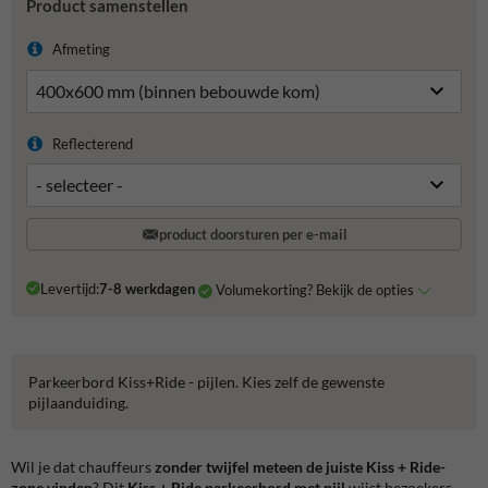
Product samenstellen
Afmeting
Reflecterend
product doorsturen per e-mail
Levertijd:
7-8 werkdagen
Volumekorting? Bekijk de opties
Parkeerbord Kiss+Ride - pijlen. Kies zelf de gewenste
pijlaanduiding.
Wil je dat chauffeurs
zonder twijfel meteen de juiste Kiss + Ride-
zone vinden
? Dit
Kiss + Ride parkeerbord met pijl
wijst bezoekers