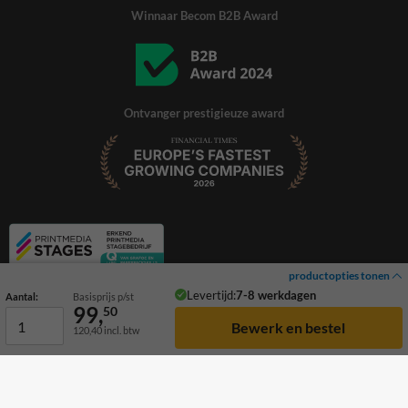
Winnaar Becom B2B Award
Ontvanger prestigieuze award
productopties tonen
Levertijd:
7-8 werkdagen
Aantal:
Basisprijs p/st
99,
50
120,40
incl. btw
© 2026 TrafficSupply. Alle rechten voorbehouden.