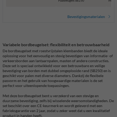
Paalbeugels SB250
Muur 
Bevestigingsmaterialen
Variabele bordbeugelset: flexibiliteit en betrouwbaarheid
De bordbeugelset met roestvrijstalen klembanden biedt de ideale
oplossing voor het eenvoudig en stevig bevestigen van informatie- of
verkeersborden aan lantaarnpalen, masten of andere constructies.
Deze set is speciaal ontwikkeld voor een betrouwbare en veilige
bevestiging van borden met dubbel omgeplooide rand (SB250) en is
geschikt voor palen met diverse diameters. Dankzij de flexibele
pasvorm en het gebruik van hoogwaardige materialen is de set
perfect voor uiteenlopende toepassingen.
Met deze bordbeugelset bent u verzekerd van een stevige en
duurzame bevestiging, zelfs bij wisselende weersomstandigheden. De
set beschikt over een CE-keurmerk en wordt geleverd met een
fabrieksgarantie van 2 jaar, zodat u zeker weet dat u een kwalitatief
product in handen heeft.