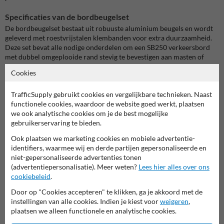
Specificaties van de bordbeugelset
De bordbeugelset bestaat uit robuuste aluminium beugels en wordt
geleverd met roestvrijstalen klembanden voor extra duurzaamheid.
Deze set bevat alle nodige onderdelen om een SB250 verkeersbord
met dubbel omgeplooide rand stevig te bevestigen aan masten of
palen met verschillende diameters.
Cookies
Setinhoud:
2 aluminium beugels, 2 RVS klembanden, RVS bouten en
TrafficSupply gebruikt cookies en vergelijkbare technieken. Naast
moeren
functionele cookies, waardoor de website goed werkt, plaatsen
we ook analytische cookies om je de best mogelijke
Verkrijgbare diameters:
gebruikerservaring te bieden.
Ø32-67mm (type HT2)
Ø54-105mm (type HT3)
Ook plaatsen we marketing cookies en mobiele advertentie-
Ø102-156mm (type HT4)
identifiers, waarmee wij en derde partijen gepersonaliseerde en
Ø156-232mm (type HT5)
niet-gepersonaliseerde advertenties tonen
Ø229-384mm (type HT6)
(advertentiepersonalisatie). Meer weten?
Lees hier alles over ons
cookiebeleid
.
Materiaal:
Klemband: 15mm brede RVS klemband
Door op "Cookies accepteren" te klikken, ga je akkoord met de
Klemplaat: Verzinkt staal voor extra stevigheid
instellingen van alle cookies. Indien je kiest voor
weigeren
,
plaatsen we alleen functionele en analytische cookies.
Geschikt voor:
Ronde, vierkante en rechthoekige palen