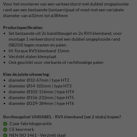
Voor het monteren van een verkeersbord met dubbel omgeplooide
rand aan een bestaande (lantaarn)paal of mast met een variabele
diameter van ø32mm tot ø384mm
Productspecificaties:
Set bestaande uit 2x banditbeugel en 2x RVS klemband, voor
montage 1 verkeersbord met een dubbel omgeplooide rand
(SB250) tegen masten en palen.
Hi-Torque RVS klemband 15mm
Verzinkt stalen klemplaat
Ook geschikt voor vierkante of rechthoekige palen
Kies de juiste uitvoering:
diameter Ø32-67mm | type HT2
diameter Ø54-105mm | type HT3
diameter Ø102-156mm | type HT4
diameter Ø156-232mm | type HT5
diameter Ø229-384mm | type HT6
Bordbeugelset VARIABEL - RVS klemband (set 2 stuks) kopen?
2 jaar fabrieksgarantie
CE keurmerk
NEN ISO 1461 - Verzinkt staal