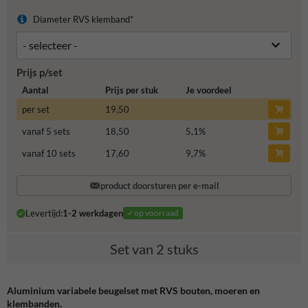
Diameter RVS klemband*
Prijs p/set
Aantal
Prijs per stuk
Je voordeel
per set
19,50
vanaf 5 sets
18,50
5,1
%
vanaf 10 sets
17,60
9,7
%
product doorsturen per e-mail
Levertijd:
1-2 werkdagen
✓op voorraad
Set van 2 stuks
Aluminium variabele beugelset met RVS bouten, moeren en
klembanden.