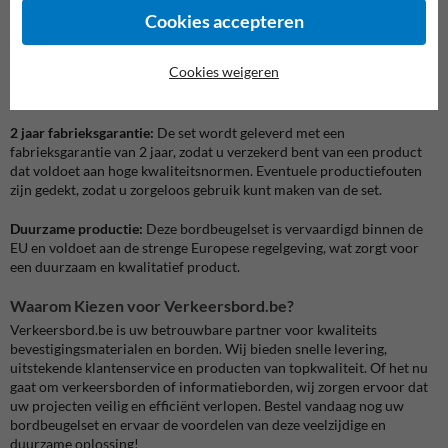
Cookies accepteren
Voordelen van de bordbeugelset
Topkwaliteit product:
Deze bordbeugelset is vervaardigd van
Cookies weigeren
hoogwaardige materialen, wat zorgt voor een betrouwbare en
duurzame bevestiging van borden aan palen en masten.
2 jaar fabrieksgarantie:
De set wordt geleverd met een
fabrieksgarantie van 2 jaar, zodat u verzekerd bent van een product
dat voldoet aan hoge kwaliteitsnormen. Eventuele productiefouten
zijn gedekt, zodat u zorgeloos gebruik kunt maken van de set.
Duurzame productie:
Deze bordbeugelset is vervaardigd binnen de
EU en voldoet aan de strenge Europese regelgeving, wat zorgt voor
een duurzaam en kwalitatief product.
Waarom Kiezen voor Verkeersbord.be?
Verkeersbord.be is uw betrouwbare partner voor kwaliteits
bevestigingsmaterialen en borden. Wij bieden snelle levering,
uitstekende klantenservice en producten van topkwaliteit. Of het nu
gaat om verkeersborden of informatieborden, wij zorgen ervoor dat
uw projecten veilig en efficiënt verlopen. Bestel vandaag nog uw
bordbeugelset en ervaar de voordelen van deze veelzijdige en
duurzame oplossing!