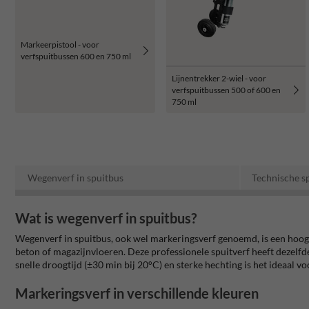
Markeerpistool - voor
verfspuitbussen 600 en 750 ml
Lijnentrekker 2-wiel - voor
verfspuitbussen 500 of 600 en
750 ml
Wegenverf in spuitbus
Technische sp
Wat is wegenverf in spuitbus?
Wegenverf in spuitbus, ook wel markeringsverf genoemd, is een hoogw
beton of magazijnvloeren. Deze professionele spuitverf heeft dezelfde 
snelle droogtijd (±30 min bij 20°C) en sterke hechting is het ideaal vo
Markeringsverf in verschillende kleuren