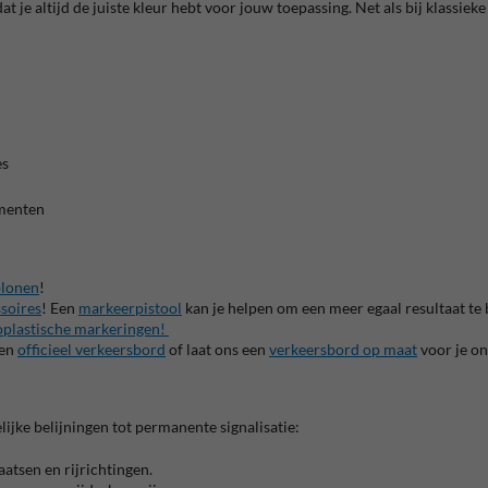
t je altijd de juiste kleur hebt voor jouw toepassing. Net als bij klassie
es
n
ementen
blonen
!
soires
! Een
markeerpistool
kan je helpen om een meer egaal resultaat t
plastische markeringen!
een
officieel verkeersbord
of laat ons een
verkeersbord op maat
voor je o
lijke belijningen tot permanente signalisatie:
atsen en rijrichtingen.