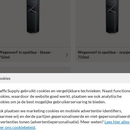
Wegenverf in spuitbus - blauw -
Wegenverf in spuitbus - oranje
750ml
750ml
ookies
afficSupply gebruikt cookies en vergelijkbare technieken. Naast function
okies, waardoor de website goed werkt, plaatsen we ook analytische
okies om je de best mogelijke gebruikerservaring te bieden.
k plaatsen we marketing cookies en mobiele advertentie-identifiers,
armee wij en derde partijen gepersonaliseerde en niet-gepersonaliseerd
vertenties tonen (advertentiepersonalisatie). Meer weten?
Lees hier alles
er ons cookiebeleid
.