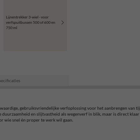
Lijnentrekker 3-wiel - voor
verfspuitbussen 500 of 600 en
750 ml
ecificaties
aardige, gebruiksvriendelijke verfoplossing voor het aanbrengen van ti
duurzaamheid en slijtvastheid als wegenverf in blik, maar is direct klaar
or wie snel én proper te werk wil gaan.