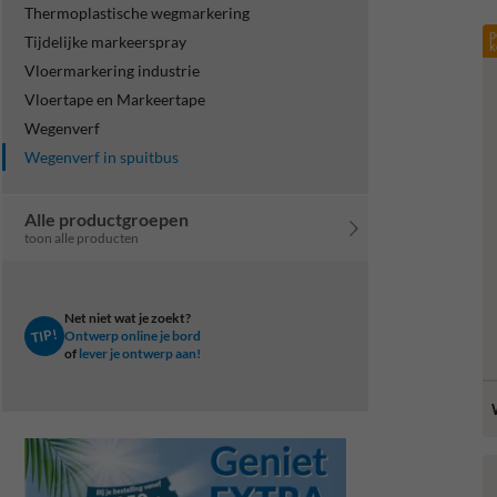
Thermoplastische wegmarkering
p
Tijdelijke markeerspray
k
Vloermarkering industrie
Vloertape en Markeertape
Wegenverf
Wegenverf in spuitbus
Alle productgroepen
toon alle producten
Net niet wat je zoekt?
TIP!
Ontwerp online je bord
of
lever je ontwerp aan!