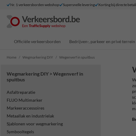
Nr. 1 verkeersborden webshop
Supersnelle levering
Korting bij directe betal
Officiële verkeersborden
Bedrijven-, parkeer en privé terrein
Home
Wegmarkering DIY
Wegenverf in spuitbus
W
Wegmarkering DIY > Wegenverf in
spuitbus
We
zo
pr
Asfaltreparatie
sc
FLUO Multimarker
kl
Markeeraccessoires
ma
Metaallak en industrielak
Be
Sjablonen voor wegmarkering
Symbooltegels