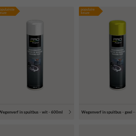
opulairste
populaire
euze
keuze
Wegenverf in spuitbus - wit - 600ml
Wegenverf in spuitbus - geel 