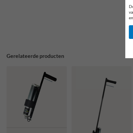
Do
va
en
Gerelateerde producten