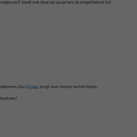
ke wegenverf, biedt ook deze sprayvariant de mogelijkheid tot
e bekomen. Een
lijnkar
zorgt voor mooie rechte lijnen.
ntwerpen!