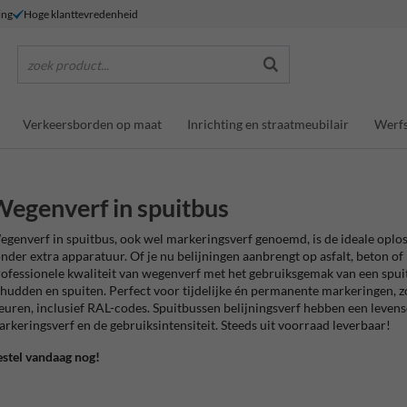
ing
Hoge klanttevredenheid
zoek product...
Verkeersborden op maat
Inrichting en straatmeubilair
Werfs
egenverf in spuitbus
genverf in spuitbus, ook wel markeringsverf genoemd, is de ideale oplo
nder extra apparatuur. Of je nu belijningen aanbrengt op asfalt, beton of
ofessionele kwaliteit van wegenverf met het gebruiksgemak van een spui
hudden en spuiten. Perfect voor tijdelijke én permanente markeringen, z
euren, inclusief RAL-codes. Spuitbussen belijningsverf hebben een levensd
rkeringsverf en de gebruiksintensiteit. Steeds uit voorraad leverbaar!
stel vandaag nog!