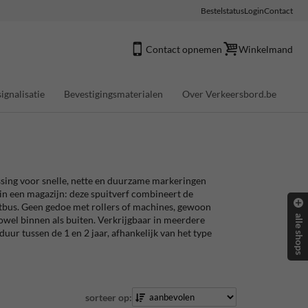
Bestelstatus
Login
Contact
Contact opnemen
Winkelmand
ignalisatie
Bevestigingsmaterialen
Over Verkeersbord.be
ssing voor snelle, nette en duurzame markeringen
 in een magazijn: deze spuitverf combineert de
tbus. Geen gedoe met rollers of machines, gewoon
alle shops
owel binnen als buiten. Verkrijgbaar in meerdere
uur tussen de 1 en 2 jaar, afhankelijk van het type
sorteer op: