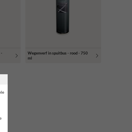
 -
Wegenverf in spuitbus - rood - 750
ml
ele
e