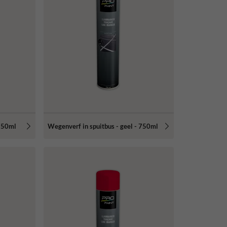
 750ml
Wegenverf in spuitbus - geel - 750ml