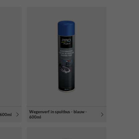
Wegenverf in spuitbus - blauw -
- 600ml
600ml