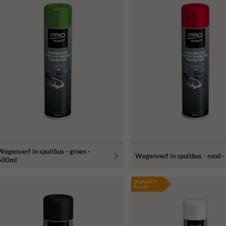
Wegenverf in spuitbus - groen -
Wegenverf in spuitbus - rood 
600ml
populaire
keuze