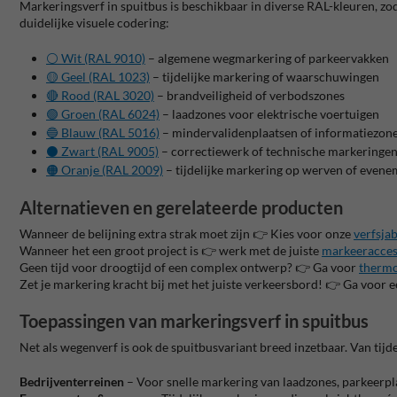
Markeringsverf in spuitbus is beschikbaar in diverse RAL-kleuren, zoda
duidelijke visuele codering:
⚪️ Wit (RAL 9010)
– algemene wegmarkering of parkeervakken
🟡 Geel (RAL 1023)
– tijdelijke markering of waarschuwingen
🔴 Rood (RAL 3020)
– brandveiligheid of verbodszones
🟢 Groen (RAL 6024)
– laadzones voor elektrische voertuigen
🔵 Blauw (RAL 5016)
– mindervalidenplaatsen of informatiezon
⚫️ Zwart (RAL 9005)
– correctiewerk of technische markeringe
🟠 Oranje (RAL 2009)
– tijdelijke markering op werven of even
Alternatieven en gerelateerde producten
Wanneer de belijning extra strak moet zijn 👉 Kies voor onze
verfsja
Wanneer het een groot project is 👉 werk met de juiste
markeeracces
Geen tijd voor droogtijd of een complex ontwerp? 👉 Ga voor
thermo
Zet je markering kracht bij met het juiste verkeersbord! 👉 Ga voor 
Toepassingen van markeringsverf in spuitbus
Net als wegenverf is ook de spuitbusvariant breed inzetbaar. Van tijde
Bedrijventerreinen
– Voor snelle markering van laadzones, parkeerpla