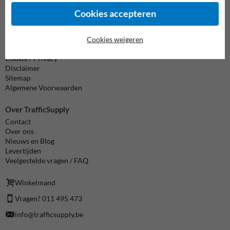
Cookies accepteren
Informatie
Cookies weigeren
Product(en) retourneren
Cookie / Privacy
Disclaimer
Sitemap
Algemene Voorwaarden
Over TrafficSupply
Contact
Over ons
Nieuws en Blog
Levertijden
Veelgestelde vragen / FAQ
Winkelmand
Vragen? 011 495 473
info@trafficsupply.be