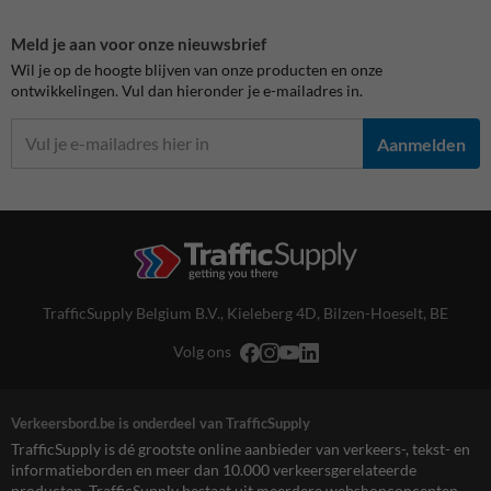
Meld je aan voor onze nieuwsbrief
Wil je op de hoogte blijven van onze producten en onze
ontwikkelingen. Vul dan hieronder je e-mailadres in.
Aanmelden
TrafficSupply Belgium B.V.,
Kieleberg 4D
,
Bilzen-Hoeselt, BE
Volg ons
Verkeersbord.be is onderdeel van TrafficSupply
TrafficSupply is dé grootste online aanbieder van verkeers-, tekst- en
informatieborden en meer dan 10.000 verkeersgerelateerde
producten. TrafficSupply bestaat uit meerdere webshopconcepten,