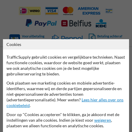
Vooruitbetaling
Betaling achteraf
per bank
is mogelijk
Cookies
TrafficSupply gebruikt cookies en vergelijkbare technieken. Naast
Neem contact op met onze productspecialist
functionele cookies, waardoor de website goed werkt, plaatsen
Matthias!
we ook analytische cookies om je de best mogelijke
gebruikerservaring te bieden.
We zijn vandaag tot 17.00 telefonisch bereikbaar voor
al je vragen over onze producten en diensten.
Ook plaatsen we marketing cookies en mobiele advertentie-
identifiers, waarmee wij en derde partijen gepersonaliseerde en
011 495 473
bereikbaar tot 17.00
niet-gepersonaliseerde advertenties tonen
(advertentiepersonalisatie). Meer weten?
Lees hier alles over ons
Chat met ons
online
cookiebeleid
.
info@trafficsupply.be
Door op "Cookies accepteren" te klikken, ga je akkoord met de
instellingen van alle cookies. Indien je kiest voor
weigeren
,
plaatsen we alleen functionele en analytische cookies.
Alle contactgegevens