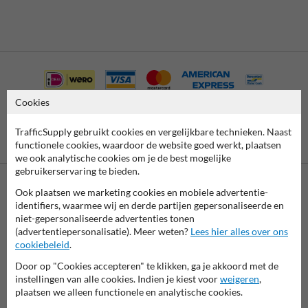
Cookies
TrafficSupply gebruikt cookies en vergelijkbare technieken. Naast
Vooruitbetaling
Betaling achteraf
functionele cookies, waardoor de website goed werkt, plaatsen
per bank
is mogelijk
we ook analytische cookies om je de best mogelijke
gebruikerservaring te bieden.
Ook plaatsen we marketing cookies en mobiele advertentie-
Neem contact met ons op
identifiers, waarmee wij en derde partijen gepersonaliseerde en
Wij zijn op werkdagen (van 8.00 tot 17.00) te bereiken op 011
niet-gepersonaliseerde advertenties tonen
495 473.
(advertentiepersonalisatie). Meer weten?
Lees hier alles over ons
Vragen? Stuur een e-mail naar
info@trafficsupply.be
of vul het
cookiebeleid
.
formulier in en we reageren zo spoedig mogelijk.
Door op "Cookies accepteren" te klikken, ga je akkoord met de
instellingen van alle cookies. Indien je kiest voor
weigeren
,
info@trafficsupply.be
plaatsen we alleen functionele en analytische cookies.