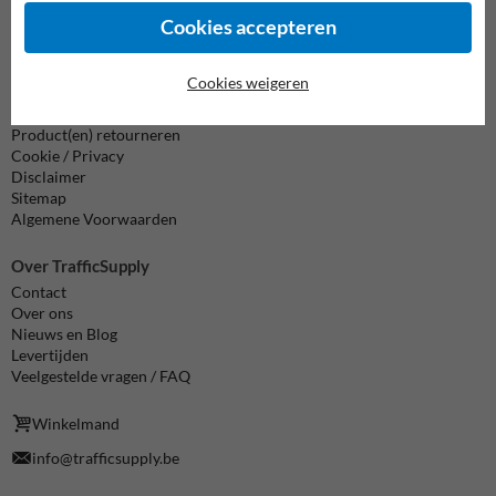
Cookies accepteren
Alle contactgegevens
Cookies weigeren
Informatie
Product(en) retourneren
Cookie / Privacy
Disclaimer
Sitemap
Algemene Voorwaarden
Over TrafficSupply
Contact
Over ons
Nieuws en Blog
Levertijden
Veelgestelde vragen / FAQ
Winkelmand
info@trafficsupply.be