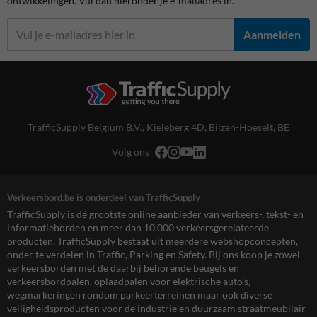
ontwikkelingen. Vul dan hieronder je e-mailadres in.
Aanmelden
TrafficSupply Belgium B.V.,
Kieleberg 4D
,
Bilzen-Hoeselt, BE
Volg ons
Verkeersbord.be is onderdeel van TrafficSupply
TrafficSupply is dé grootste online aanbieder van verkeers-, tekst- en
informatieborden en meer dan 10.000 verkeersgerelateerde
producten. TrafficSupply bestaat uit meerdere webshopconcepten,
onder te verdelen in Traffic, Parking en Safety. Bij ons koop je zowel
verkeersborden met de daarbij behorende beugels en
verkeersbordpalen, oplaadpalen voor elektrische auto’s,
wegmarkeringen rondom parkeerterreinen maar ook diverse
veiligheidsproducten voor de industrie en duurzaam straatmeubilair