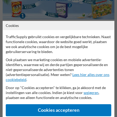
Cookies
Stel je vraag aan Verkeersbord.be
TrafficSupply gebruikt cookies en vergelijkbare technieken. Naast
functionele cookies, waardoor de website goed werkt, plaatsen
Naam*
we ook analytische cookies om je de best mogelijke
gebruikerservaring te bieden.
Ook plaatsen we marketing cookies en mobiele advertentie-
identifiers, waarmee wij en derde partijen gepersonaliseerde en
Bedrijfsnaam
niet-gepersonaliseerde advertenties tonen
(advertentiepersonalisatie). Meer weten?
Lees hier alles over ons
cookiebeleid
.
E-mailadres*
Door op "Cookies accepteren" te klikken, ga je akkoord met de
instellingen van alle cookies. Indien je kiest voor
weigeren
,
plaatsen we alleen functionele en analytische cookies.
Telefoonnummer
Cookies accepteren