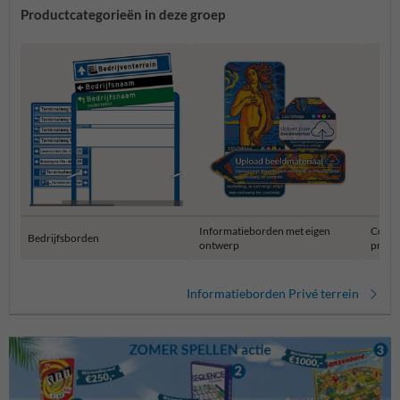
Productcategorieën in deze groep
Informatieborden met eigen
Combi
Bedrijfsborden
ontwerp
privét
Informatieborden Privé terrein