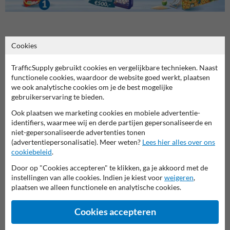
Stel je vraag aan Verkeersbord.be
Cookies
Naam*
TrafficSupply gebruikt cookies en vergelijkbare technieken. Naast
functionele cookies, waardoor de website goed werkt, plaatsen
we ook analytische cookies om je de best mogelijke
gebruikerservaring te bieden.
Bedrijfsnaam
Ook plaatsen we marketing cookies en mobiele advertentie-
identifiers, waarmee wij en derde partijen gepersonaliseerde en
niet-gepersonaliseerde advertenties tonen
(advertentiepersonalisatie). Meer weten?
Lees hier alles over ons
E-mailadres*
cookiebeleid
.
Door op "Cookies accepteren" te klikken, ga je akkoord met de
instellingen van alle cookies. Indien je kiest voor
weigeren
,
Telefoonnummer
plaatsen we alleen functionele en analytische cookies.
Cookies accepteren
Vraag over product