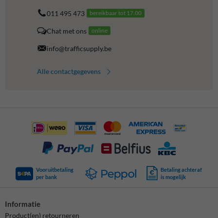
011 495 473
bereikbaar tot 17.00
Chat met ons
online
info@trafficsupply.be
Alle contactgegevens
Vooruitbetaling
Betaling achteraf
per bank
is mogelijk
Informatie
Product(en) retourneren