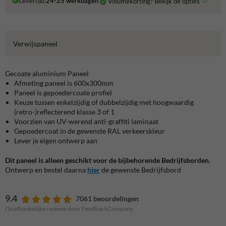
Levertijd:
24-25 werkdagen
Volumekorting? Bekijk de opties
Verwijspaneel
Gecoate aluminium Paneel
Afmeting paneel is 600x300mm
Paneel is gepoedercoate profiel
Keuze tussen enkelzijdig of dubbelzijdig met hoogwaardig
(retro-)reflecterend klasse 3 of 1
Voorzien van UV-werend anti-graffiti laminaat
Gepoedercoat in de gewenste RAL verkeerskleur
Lever je eigen ontwerp aan
Dit paneel is alleen geschikt voor de bijbehorende Bedrijfsborden.
Ontwerp en bestel daarna
hier
de gewenste Bedrijfsbord
9.4
7061 beoordelingen
Onafhankelijke reviews door FeedbackCompany