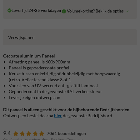
Levertijd:
24-25 werkdagen
Volumekorting? Bekijk de opties
Verwijspaneel
Gecoate aluminium Paneel
Afmeting paneel is 600x900mm
Paneel is gepoedercoate profiel
Keuze tussen enkelzijdig of dubbelzijdig met hoogwaardig
(retro-)reflecterend klasse 3 of 1
Voorzien van UV-werend anti-graffiti laminaat
Gepoedercoat in de gewenste RAL verkeerskleur
Lever je eigen ontwerp aan
Dit paneel is alleen geschikt voor de bijbehorende Bedrijfsborden.
Ontwerp en bestel daarna
hier
de gewenste Bedrijfsbord
9.4
7061 beoordelingen
Onafhankelijke reviews door FeedbackCompany