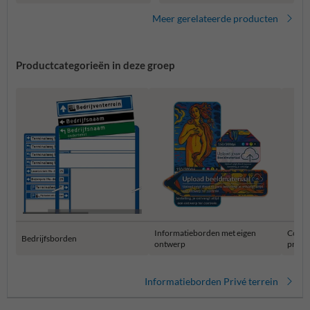
Meer gerelateerde producten
Productcategorieën in deze groep
Informatieborden met eigen
Combi
Bedrijfsborden
ontwerp
privét
Informatieborden Privé terrein