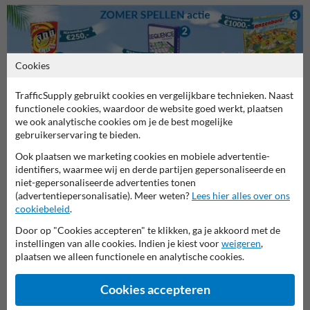
Cookies
TrafficSupply gebruikt cookies en vergelijkbare technieken. Naast
functionele cookies, waardoor de website goed werkt, plaatsen
Stel je vraag aan Verkeersbord.be
we ook analytische cookies om je de best mogelijke
gebruikerservaring te bieden.
Naam*
Ook plaatsen we marketing cookies en mobiele advertentie-
identifiers, waarmee wij en derde partijen gepersonaliseerde en
niet-gepersonaliseerde advertenties tonen
Bedrijfsnaam
(advertentiepersonalisatie). Meer weten?
Lees hier alles over ons
cookiebeleid
.
Door op "Cookies accepteren" te klikken, ga je akkoord met de
instellingen van alle cookies. Indien je kiest voor
weigeren
,
E-mailadres*
plaatsen we alleen functionele en analytische cookies.
Cookies accepteren
Telefoonnummer