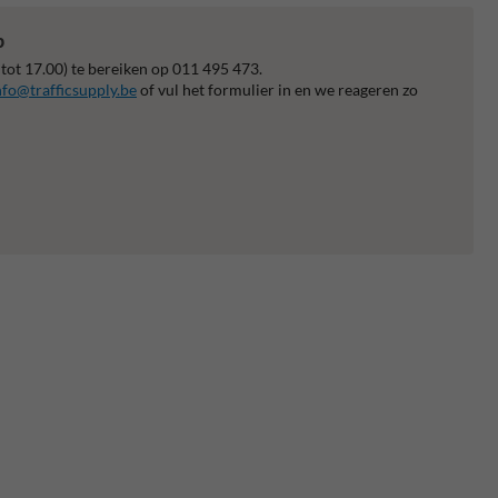
p
 tot 17.00) te bereiken op 011 495 473.
nfo@trafficsupply.be
of vul het formulier in en we reageren zo