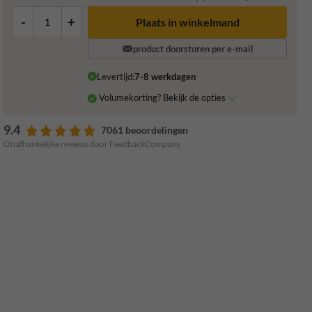
-
+
Plaats in winkelmand
product doorsturen per e-mail
Levertijd:
7-8 werkdagen
Volumekorting? Bekijk de opties
9.4
7061 beoordelingen
Onafhankelijke reviews door FeedbackCompany