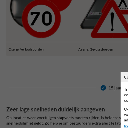
C serie: Verbodsborden
A serie: Gevaarsborden
C
15 jaar ga
Tr
co
co
Zeer lage snelheden duidelijk aangeven
Oo
wa
Op locaties waar voertuigen stapvoets moeten rijden, is heldere sig
ad
snelheidslimiet geldt. Zo help je om bestuurders extra alert te laten 
ov