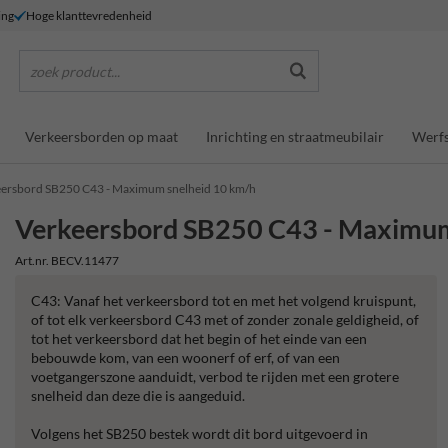
ing
Hoge klanttevredenheid
zoek product...
Verkeersborden op maat
Inrichting en straatmeubilair
Werfs
eersbord SB250 C43 - Maximum snelheid 10 km/h
Verkeersbord SB250 C43 - Maximum
Art.nr. BECV.11477
C43: Vanaf het verkeersbord tot en met het volgend kruispunt,
of tot elk verkeersbord C43 met of zonder zonale geldigheid, of
tot het verkeersbord dat het begin of het einde van een
bebouwde kom, van een woonerf of erf, of van een
voetgangerszone aanduidt, verbod te rijden met een grotere
snelheid dan deze die is aangeduid.
Volgens het SB250 bestek wordt dit bord uitgevoerd in