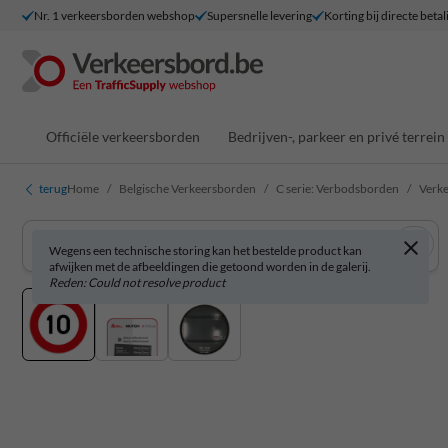
Nr. 1 verkeersborden webshop
Supersnelle levering
Korting bij directe betal
Officiële verkeersborden
Bedrijven-, parkeer en privé terrein
terug
Home
Belgische Verkeersborden
C serie: Verbodsborden
Verk
Wegens een technische storing kan het bestelde product kan
afwijken met de afbeeldingen die getoond worden in de galerij.
Reden: Could not resolve product