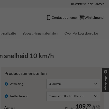
Bestelstatus
Login
Contact
Contact opnemen
Winkelmand
ignalisatie
Bevestigingsmaterialen
Over Verkeersbord.be
 snelheid 10 km/h
Product samenstellen
alle shops
Afmeting
Reflecterend
109,
00
131,89
Aantal:
Prijs p/st
incl. btw