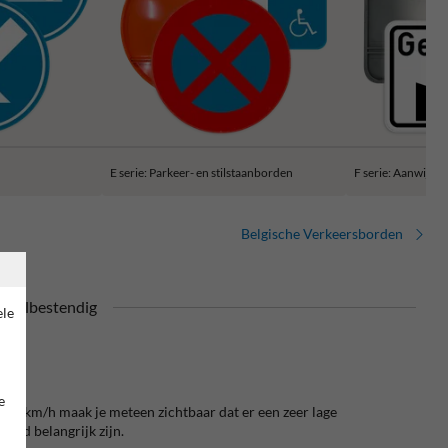
E serie: Parkeer- en stilstaanborden
F serie: Aanwijzi
Belgische Verkeersborden
daalbestendig
ele
e
 10 km/h maak je meteen zichtbaar dat er een zeer lage
heid belangrijk zijn.