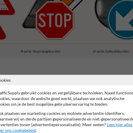
B serie: Voorrangsborden
D serie: Gebodsborden
ookies
rantie op reflecterende folie
Anti-graffiti laminaat
99% Van
afficSupply gebruikt cookies en vergelijkbare technieken. Naast function
okies, waardoor de website goed werkt, plaatsen we ook analytische
okies om je de best mogelijke gebruikerservaring te bieden.
k plaatsen we marketing cookies en mobiele advertentie-identifiers,
armee wij en derde partijen gepersonaliseerde en niet-gepersonaliseerd
nalisatie onmisbaar. Met het verkeersbord SB250 C43 – Maximum snelheid
vertenties tonen (advertentiepersonalisatie). Meer weten?
Lees hier alles
rijden en beperk je risico’s op plaatsen waar nauwkeurigheid en voorzichtig
er ons cookiebeleid
.