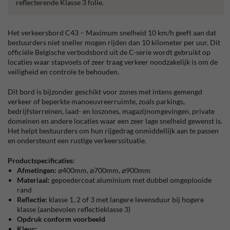
reflecterende Klasse 3 folie.
Het verkeersbord C43 – Maximum snelheid 10 km/h geeft aan dat
bestuurders niet sneller mogen rijden dan 10 kilometer per uur. Dit
officiële Belgische verbodsbord uit de C-serie wordt gebruikt op
locaties waar stapvoets of zeer traag verkeer noodzakelijk is om de
veiligheid en controle te behouden.
Dit bord is bijzonder geschikt voor zones met intens gemengd
verkeer of beperkte manoeuvreerruimte, zoals parkings,
bedrijfsterreinen, laad- en loszones, magazijnomgevingen, private
domeinen en andere locaties waar een zeer lage snelheid gewenst is.
Het helpt bestuurders om hun rijgedrag onmiddellijk aan te passen
en ondersteunt een rustige verkeerssituatie.
Productspecificaties
:
Afmetingen:
⌀400mm, ⌀700mm, ⌀900mm
Materiaal:
gepoedercoat aluminium met dubbel omgeplooide
rand
Reflectie:
klasse 1, 2 of 3 met langere levensduur bij hogere
klasse (aanbevolen reflectieklasse 3)
Opdruk conform voorbeeld
Kleur: