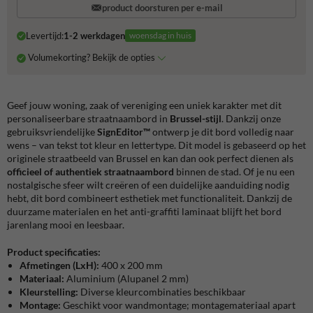
product doorsturen per e-mail
Levertijd:
1-2 werkdagen
woensdag in huis
Volumekorting? Bekijk de opties
Geef jouw woning, zaak of vereniging een uniek karakter met dit
personaliseerbare straatnaambord in
Brussel-stijl
. Dankzij onze
gebruiksvriendelijke
SignEditor™
ontwerp je dit bord volledig naar
wens – van tekst tot kleur en lettertype. Dit model is gebaseerd op het
originele straatbeeld van Brussel en kan dan ook perfect dienen als
officieel of authentiek straatnaambord
binnen de stad. Of je nu een
nostalgische sfeer wilt creëren of een duidelijke aanduiding nodig
hebt, dit bord combineert esthetiek met functionaliteit. Dankzij de
duurzame materialen en het anti-graffiti laminaat blijft het bord
jarenlang mooi en leesbaar.
Product specificaties:
Afmetingen (LxH):
400 x 200 mm
Materiaal:
Aluminium (Alupanel 2 mm)
Kleurstelling:
Diverse kleurcombinaties beschikbaar
Montage:
Geschikt voor wandmontage; montagemateriaal apart