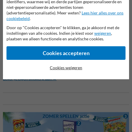
identifiers, waarmee wij en derde partijen gepersonaliseerde en
herkenbaar en gepersonaliseerd bord
niet-gepersonaliseerde advertenties tonen
(advertentiepersonalisatie). Meer weten?
Lees hier alles over ons
Wat zit er in de verpakking?
cookiebeleid
.
1x Gepersonaliseerd straatnaambord (400 x 200 mm)
Optioneel: montagemateriaal (apart verkrijgbaar)
Door op "Cookies accepteren" te klikken, ga je akkoord met de
instellingen van alle cookies. Indien je kiest voor
weigeren
,
Kies voor kwaliteit en service
plaatsen we alleen functionele en analytische cookies.
Bij ons profiteer je van snelle levering, topkwaliteit en uitstekende
service. Bestel vandaag nog jouw
straatnaambord in Brussel-stijl
en
Cookies accepteren
geef jouw locatie de uitstraling die het verdient.
Niet gevonden wat je zocht? Geen probleem, we ontwerpen het voor
Cookies weigeren
je!
Lever je eigen ontwerp aan →