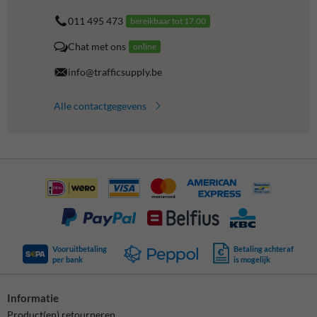
011 495 473
bereikbaar tot 17.00
Chat met ons
online
info@trafficsupply.be
Alle contactgegevens
Vooruitbetaling
Betaling achteraf
per bank
is mogelijk
Informatie
Product(en) retourneren