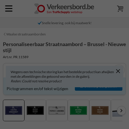
Snelle levering, ook bij maatwerk!
Waalse straatnaamborden
Personaliseerbaar Straatnaambord – Brussel - Nieuwe
stijl
Art.nr. PR.11589
Wegens een technische storing kan het bestelde product kan afwijken
met de afbeeldingen die getoond worden in de galerij.
Reden: Could not resolve product
Product zelf aanpassen?
Ontwerp aanpassen
Pictogrammen en/of tekst wijzigen