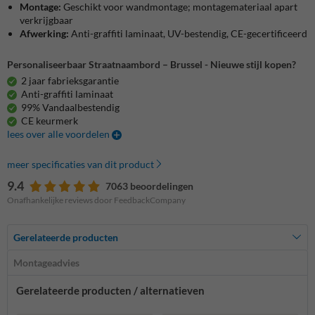
Montage:
Geschikt voor wandmontage; montagemateriaal apart
verkrijgbaar
Afwerking:
Anti-graffiti laminaat, UV-bestendig, CE-gecertificeerd
Personaliseerbaar Straatnaambord – Brussel - Nieuwe stijl kopen?
2 jaar fabrieksgarantie
Anti-graffiti laminaat
99% Vandaalbestendig
CE keurmerk
lees over alle voordelen
meer specificaties van dit product
9.4
7063 beoordelingen
Onafhankelijke reviews door FeedbackCompany
Gerelateerde producten
Montageadvies
Gerelateerde producten / alternatieven