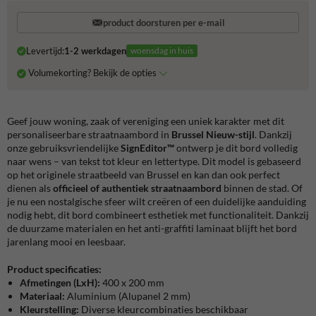
product doorsturen per e-mail
Levertijd:
1-2 werkdagen
woensdag in huis
Volumekorting? Bekijk de opties
Geef jouw woning, zaak of vereniging een uniek karakter met dit
personaliseerbare straatnaambord in
Brussel Nieuw-stijl
. Dankzij
onze gebruiksvriendelijke
SignEditor™
ontwerp je dit bord volledig
naar wens – van tekst tot kleur en lettertype. Dit model is gebaseerd
op het originele straatbeeld van Brussel en kan dan ook perfect
dienen als
officieel of authentiek straatnaambord
binnen de stad. Of
je nu een nostalgische sfeer wilt creëren of een duidelijke aanduiding
nodig hebt, dit bord combineert esthetiek met functionaliteit. Dankzij
de duurzame materialen en het anti-graffiti laminaat blijft het bord
jarenlang mooi en leesbaar.
Product specificaties:
Afmetingen (LxH):
400 x 200 mm
Materiaal:
Aluminium (Alupanel 2 mm)
Kleurstelling:
Diverse kleurcombinaties beschikbaar