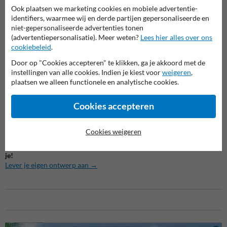
Bedrijven: aanduiding van ruimtes zoals vergaderzalen of
Ook plaatsen we marketing cookies en mobiele advertentie-
magazijnen
identifiers, waarmee wij en derde partijen gepersonaliseerde en
Clubs en verenigingen: markeer je ontmoetingsplek met een
niet-gepersonaliseerde advertenties tonen
herkenbaar en gepersonaliseerd bord
(advertentiepersonalisatie). Meer weten?
Lees hier alles over ons
cookiebeleid
.
Wat zit er in de verpakking?
Door op "Cookies accepteren" te klikken, ga je akkoord met de
1x Gepersonaliseerd straatnaambord (400 x 200 mm)
instellingen van alle cookies. Indien je kiest voor
weigeren
,
Optioneel: montagemateriaal (apart verkrijgbaar)
plaatsen we alleen functionele en analytische cookies.
Kies voor kwaliteit en service
Cookies accepteren
Bij ons profiteer je van snelle levering, topkwaliteit en uitstekende
service. Bestel vandaag nog jouw
straatnaambord in Brussel Nieuw-
stijl
en geef jouw locatie de uitstraling die het verdient.
Cookies weigeren
Niet gevonden wat je zocht? Geen probleem, we ontwerpen het voor
je!
Lever je eigen ontwerp aan →