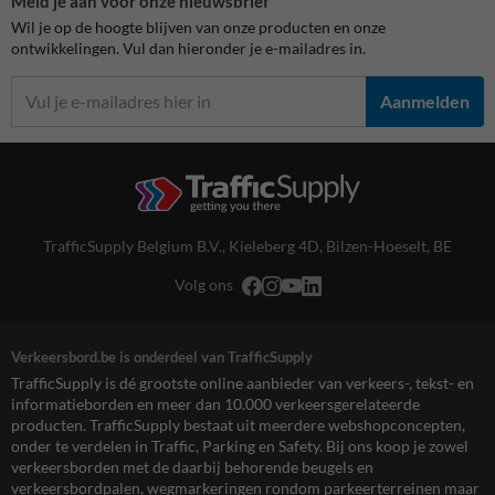
Meld je aan voor onze nieuwsbrief
Wil je op de hoogte blijven van onze producten en onze
ontwikkelingen. Vul dan hieronder je e-mailadres in.
Aanmelden
TrafficSupply Belgium B.V.,
Kieleberg 4D
,
Bilzen-Hoeselt, BE
Volg ons
Verkeersbord.be is onderdeel van TrafficSupply
TrafficSupply is dé grootste online aanbieder van verkeers-, tekst- en
informatieborden en meer dan 10.000 verkeersgerelateerde
producten. TrafficSupply bestaat uit meerdere webshopconcepten,
onder te verdelen in Traffic, Parking en Safety. Bij ons koop je zowel
verkeersborden met de daarbij behorende beugels en
verkeersbordpalen, wegmarkeringen rondom parkeerterreinen maar