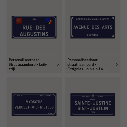
Personaliseerbaar
Personaliseerbaar
Straatnaambord – Luik-
straatnaambord -
stijl
Ottignies-Louvain-La-
Neuve-stijl