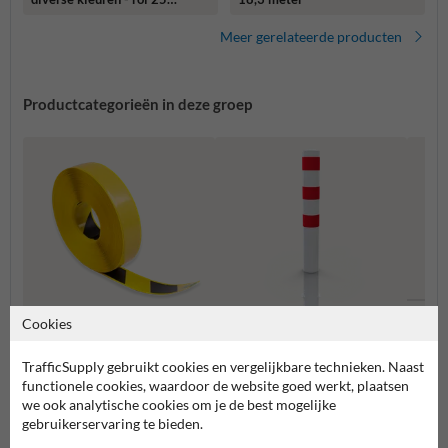
meter
Meer gerelateerde producten
Productcategorieën in deze groep
Cookies
Balust
besch
Vloermarkering tapes
Rampalen
TrafficSupply gebruikt cookies en vergelijkbare technieken. Naast
functionele cookies, waardoor de website goed werkt, plaatsen
we ook analytische cookies om je de best mogelijke
Aanrijdbeveiliging
gebruikerservaring te bieden.