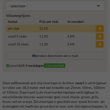
Volumeprijzen
Aantal
Prijs per stuk
Je voordeel
per stuk
12,50
vanaf 5 stuks
11,90
4,8
%
vanaf 10 stuks
11,30
9,6
%
product doorsturen per e-mail
Levertijd:
3-4 werkdagen
✓op voorraad
Deze zelfklevende anti slip vloertape in de kleur
zwart
is verkrijgbaar
in rollen van 18,3 meter met een breedte van 25mm, 50mm, 100mm
of 150mm. Daarnaast is de vloermarkeringstape verkrijgbaar in
verschillende kleuren, waaronder geel, rood, blauw, groen, grijs,
bruin, wit en oranje. De vloertape is geschikt voor zowel binnen- als
buitengebruik, heeft een grove korrel voor anti-slip eigenschappen, is