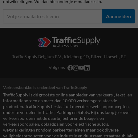
ontwikkelingen. Vul dan hieronder je e-mailadres in.
Aanmelden
TrafficSupply Belgium B.V.,
Kieleberg 4D
,
Bilzen-Hoeselt, BE
Volg ons
Verkeersbord.be is onderdeel van TrafficSupply
TrafficSupply is dé grootste online aanbieder van verkeers-, tekst- en
informatieborden en meer dan 10.000 verkeersgerelateerde
producten. TrafficSupply bestaat uit meerdere webshopconcepten,
onder te verdelen in Traffic, Parking en Safety. Bij ons koop je zowel
verkeersborden met de daarbij behorende beugels en
verkeersbordpalen, oplaadpalen voor elektrische auto’s,
wegmarkeringen rondom parkeerterreinen maar ook diverse
veiligheidsproducten voor de industrie en duurzaam straatmeubilair