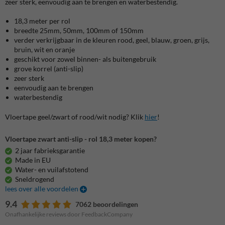
zeer sterk, eenvoudig aan te brengen en waterbestendig.
18,3 meter per rol
breedte 25mm, 50mm, 100mm of 150mm
verder verkrijgbaar in de kleuren rood, geel, blauw, groen, grijs,
bruin, wit en oranje
geschikt voor zowel binnen- als buitengebruik
grove korrel (anti-slip)
zeer sterk
eenvoudig aan te brengen
waterbestendig
Vloertape geel/zwart of rood/wit nodig? Klik
hier
!
Vloertape zwart anti-slip - rol 18,3 meter kopen?
2 jaar fabrieksgarantie
Made in EU
Water- en vuilafstotend
Sneldrogend
lees over alle voordelen
9.4
7062 beoordelingen
Onafhankelijke reviews door FeedbackCompany