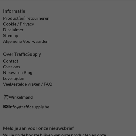
Informatie
Product(en) retourneren
Cookie / Privacy
Disclaimer
Sitemap
Algemene Voorwaarden
Over TrafficSupply
Contact
Over ons
Nieuws en Blog
Levertijden
Veelgestelde vragen / FAQ
Winkelmand
info@trafficsupply.be
Meld je aan voor onze nieuwsbrief
Wil je op de hoogte blijven van onze producten en onze