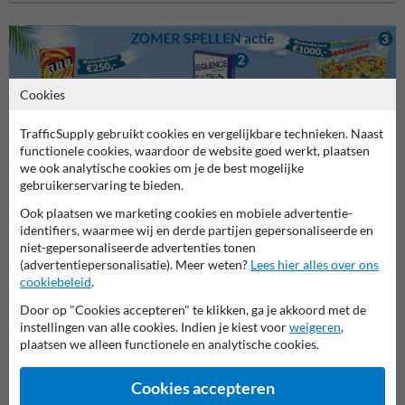
Cookies
TrafficSupply gebruikt cookies en vergelijkbare technieken. Naast
functionele cookies, waardoor de website goed werkt, plaatsen
we ook analytische cookies om je de best mogelijke
Stel je vraag aan Verkeersbord.be
gebruikerservaring te bieden.
Naam*
Ook plaatsen we marketing cookies en mobiele advertentie-
identifiers, waarmee wij en derde partijen gepersonaliseerde en
niet-gepersonaliseerde advertenties tonen
(advertentiepersonalisatie). Meer weten?
Lees hier alles over ons
Bedrijfsnaam
cookiebeleid
.
Door op "Cookies accepteren" te klikken, ga je akkoord met de
instellingen van alle cookies. Indien je kiest voor
weigeren
,
E-mailadres*
plaatsen we alleen functionele en analytische cookies.
Cookies accepteren