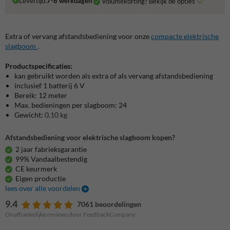
Levertijd:
7-8 werkdagen
Volumekorting? Bekijk de opties
Extra of vervang afstandsbediening voor onze
compacte elektrische
slagboom
.
Productspecificaties:
kan gebruikt worden als extra of als vervang afstandsbediening
inclusief 1 batterij 6 V
Bereik: 12 meter
Max. bedieningen per slagboom: 24
Gewicht:
0,10 kg
Afstandsbediening voor elektrische slagboom kopen?
2 jaar fabrieksgarantie
99% Vandaalbestendig
CE keurmerk
Eigen productie
lees over alle voordelen
9.4
7061 beoordelingen
Onafhankelijke reviews door FeedbackCompany