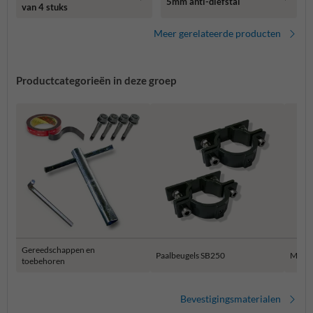
5mm anti-diefstal
van 4 stuks
Meer gerelateerde producten
Productcategorieën in deze groep
Gereedschappen en
Paalbeugels SB250
Muur 
toebehoren
Bevestigingsmaterialen