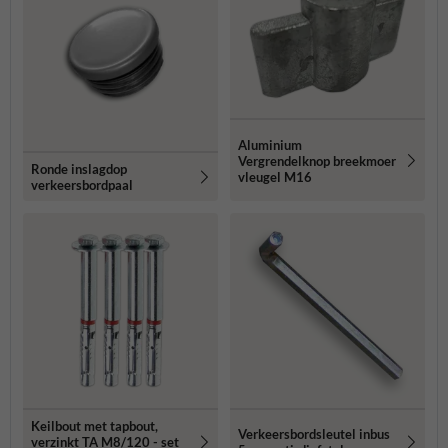
Aluminium
Vergrendelknop breekmoer
Ronde inslagdop
vleugel M16
verkeersbordpaal
Keilbout met tapbout,
Verkeersbordsleutel inbus
verzinkt TA M8/120 - set