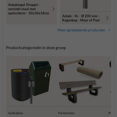
Asbaktegel Droppit -
verzinkt staal met
spatscherm - 30x30x18cm
Asbak - 4L - Ø 200 mm -
Regenkap - Muur of Paal
Meer gerelateerde producten
Productcategorieën in deze groep
Vuilbakken
Parkbanken
Pickni