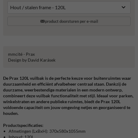
product doorsturen per e-mail
mmcité - Prax
Design by David Karásek
De Prax 120L vuilbak is de perfecte keuze voor buitenruimtes waar
duurzaamheid en efficiënt afvalbeheer centraal staan. Dankzij de
duurzame, weerbestendige materialen in een modern ontwerp,
combineert deze vuilbak functionaliteit met stijl. Ideaal voor parken,
winkelstraten en andere publieke ruimtes, biedt de Prax 120L
voldoende capaciteit om jouw omgeving netjes en georganiseerd te
houden.
Productspecificaties:
Afmetingen (LxBxH): 370x580x1055mm
Inhoud: 120L