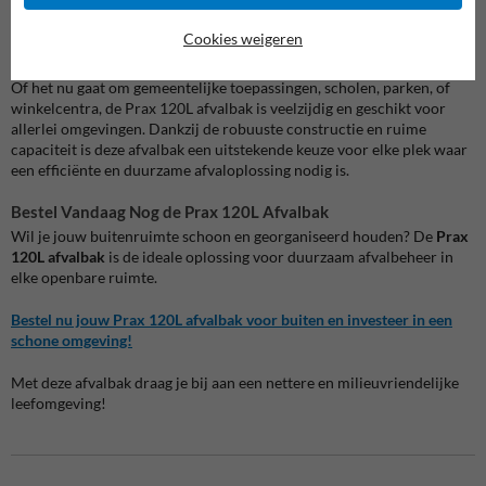
hygiënische omgeving.
Cookies weigeren
Ideaal voor Diverse Toepassingen
Of het nu gaat om gemeentelijke toepassingen, scholen, parken, of
winkelcentra, de Prax 120L afvalbak is veelzijdig en geschikt voor
allerlei omgevingen. Dankzij de robuuste constructie en ruime
capaciteit is deze afvalbak een uitstekende keuze voor elke plek waar
een efficiënte en duurzame afvaloplossing nodig is.
Bestel Vandaag Nog de Prax 120L Afvalbak
Wil je jouw buitenruimte schoon en georganiseerd houden? De
Prax
120L afvalbak
is de ideale oplossing voor duurzaam afvalbeheer in
elke openbare ruimte.
Bestel nu jouw Prax 120L afvalbak voor buiten en investeer in een
schone omgeving!
Met deze afvalbak draag je bij aan een nettere en milieuvriendelijke
leefomgeving!