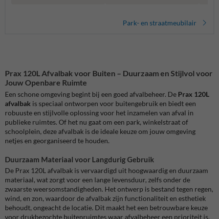
Park- en straatmeubilair
Prax 120L Afvalbak voor Buiten – Duurzaam en Stijlvol voor
Jouw Openbare Ruimte
Een schone omgeving begint bij een goed afvalbeheer. De
Prax 120L
afvalbak
is speciaal ontworpen voor buitengebruik en biedt een
robuuste en stijlvolle oplossing voor het inzamelen van afval in
publieke ruimtes. Of het nu gaat om een park, winkelstraat of
schoolplein, deze afvalbak is de ideale keuze om jouw omgeving
netjes en georganiseerd te houden.
Duurzaam Materiaal voor Langdurig Gebruik
De Prax 120L afvalbak is vervaardigd uit hoogwaardig en duurzaam
materiaal, wat zorgt voor een lange levensduur, zelfs onder de
zwaarste weersomstandigheden. Het ontwerp is bestand tegen regen,
wind, en zon, waardoor de afvalbak zijn functionaliteit en esthetiek
behoudt, ongeacht de locatie. Dit maakt het een betrouwbare keuze
voor drukbezochte buitenruimtes waar afvalbeheer een prioriteit is.