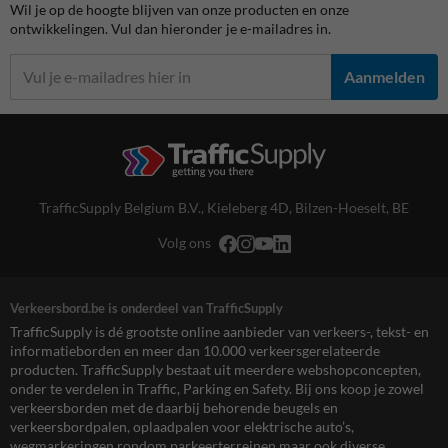
Wil je op de hoogte blijven van onze producten en onze
ontwikkelingen. Vul dan hieronder je e-mailadres in.
Aanmelden
TrafficSupply Belgium B.V.,
Kieleberg 4D
,
Bilzen-Hoeselt, BE
Volg ons
Verkeersbord.be is onderdeel van TrafficSupply
TrafficSupply is dé grootste online aanbieder van verkeers-, tekst- en
informatieborden en meer dan 10.000 verkeersgerelateerde
producten. TrafficSupply bestaat uit meerdere webshopconcepten,
onder te verdelen in Traffic, Parking en Safety. Bij ons koop je zowel
verkeersborden met de daarbij behorende beugels en
verkeersbordpalen, oplaadpalen voor elektrische auto’s,
wegmarkeringen rondom parkeerterreinen maar ook diverse