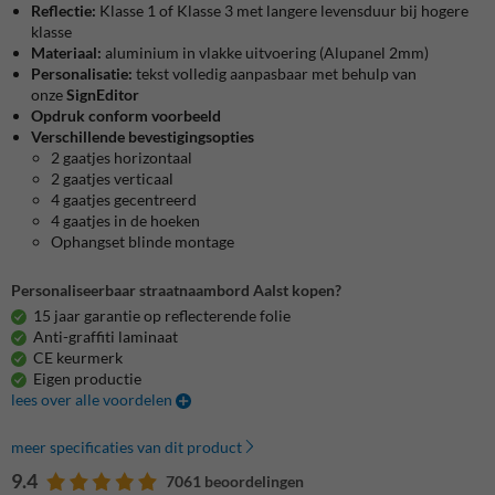
Reflectie:
Klasse 1 of Klasse 3 met langere levensduur bij hogere
klasse
Materiaal:
aluminium in vlakke uitvoering (Alupanel 2mm)
Personalisatie:
tekst volledig aanpasbaar met behulp van
onze
SignEditor
Opdruk conform voorbeeld
Verschillende bevestigingsopties
2 gaatjes horizontaal
2 gaatjes verticaal
4 gaatjes gecentreerd
4 gaatjes in de hoeken
Ophangset blinde montage
Personaliseerbaar straatnaambord Aalst kopen?
15 jaar garantie op reflecterende folie
Anti-graffiti laminaat
CE keurmerk
Eigen productie
lees over alle voordelen
meer specificaties van dit product
9.4
7061 beoordelingen