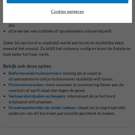
Voor je bestelt, denk je best even na over:
hoeveel plaats je hebt op gevel, muur of poort
Cookies weigeren
hoe groot de tekst moet uitkomen
of het bord vooral sfeer moet geven of ook snel zichtbaar moet
zijn
of je eerder een subtiele of opvallendere uitvoering wilt
Zeker bij een bord in stadsstijl werkt een korte en duidelijke tekst
meestal het mooist. Zo blijft het ontwerp rustig en komt de Aalsterse
look beter tot haar recht.
Bekijk ook deze opties
Reflecterende huisnummers
: handig als je naast je
straatnaambord ook je huisnummer duidelijk wilt tonen.
Huisnummerpalen
: mooi wanneer je nummering liever aan de
voortuin of oprit staat dan tegen de gevel.
Verkeersbordpalen
en
beugels
: interessant als je het bord
vrijstaand wilt plaatsen.
Straatnaamborden als uniek cadeau
:
ideaal als je nog inspiratie
zoekt om van dit bord een persoonlijk geschenk te maken.