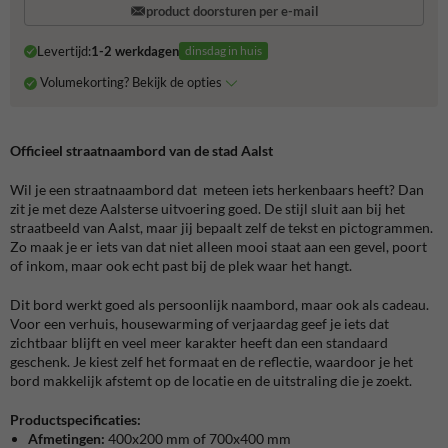
product doorsturen per e-mail
Levertijd:
1-2 werkdagen
dinsdag in huis
Volumekorting? Bekijk de opties
Officieel straatnaambord van de stad Aalst
Wil je een straatnaambord dat meteen iets herkenbaars heeft? Dan
zit je met deze Aalsterse uitvoering goed. De stijl sluit aan bij het
straatbeeld van Aalst, maar jij bepaalt zelf de tekst en pictogrammen.
Zo maak je er iets van dat niet alleen mooi staat aan een gevel, poort
of inkom, maar ook echt past bij de plek waar het hangt.
Dit bord werkt goed als persoonlijk naambord, maar ook als cadeau.
Voor een verhuis, housewarming of verjaardag geef je iets dat
zichtbaar blijft en veel meer karakter heeft dan een standaard
geschenk. Je kiest zelf het formaat en de reflectie, waardoor je het
bord makkelijk afstemt op de locatie en de uitstraling die je zoekt.
Productspecificaties:
Afmetingen:
400x200 mm of 700x400 mm