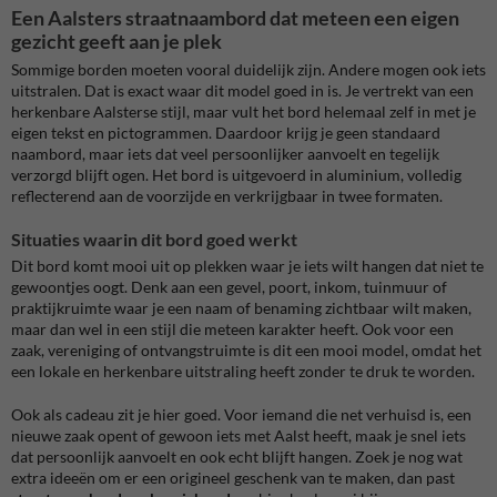
Een Aalsters straatnaambord dat meteen een eigen
gezicht geeft aan je plek
Sommige borden moeten vooral duidelijk zijn. Andere mogen ook iets
uitstralen. Dat is exact waar dit model goed in is. Je vertrekt van een
herkenbare Aalsterse stijl, maar vult het bord helemaal zelf in met je
eigen tekst en pictogrammen. Daardoor krijg je geen standaard
naambord, maar iets dat veel persoonlijker aanvoelt en tegelijk
verzorgd blijft ogen. Het bord is uitgevoerd in aluminium, volledig
reflecterend aan de voorzijde en verkrijgbaar in twee formaten.
Situaties waarin dit bord goed werkt
Dit bord komt mooi uit op plekken waar je iets wilt hangen dat niet te
gewoontjes oogt. Denk aan een gevel, poort, inkom, tuinmuur of
praktijkruimte waar je een naam of benaming zichtbaar wilt maken,
maar dan wel in een stijl die meteen karakter heeft. Ook voor een
zaak, vereniging of ontvangstruimte is dit een mooi model, omdat het
een lokale en herkenbare uitstraling heeft zonder te druk te worden.
Ook als cadeau zit je hier goed. Voor iemand die net verhuisd is, een
nieuwe zaak opent of gewoon iets met Aalst heeft, maak je snel iets
dat persoonlijk aanvoelt en ook echt blijft hangen. Zoek je nog wat
extra ideeën om er een origineel geschenk van te maken, dan past