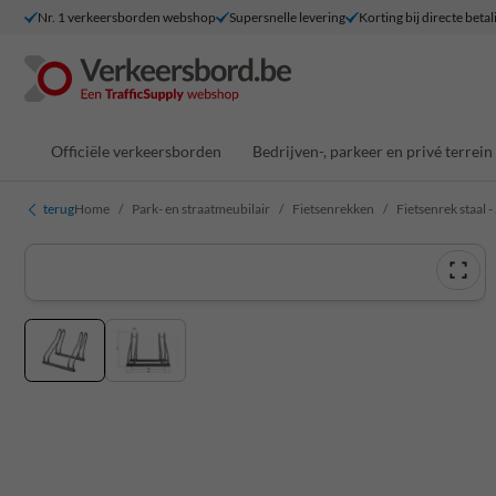
Nr. 1 verkeersborden webshop
Supersnelle levering
Korting bij directe betal
Officiële verkeersborden
Bedrijven-, parkeer en privé terrein
terug
Home
Park- en straatmeubilair
Fietsenrekken
Fietsenrek staal -