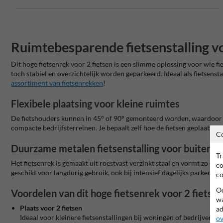
Ruimtebesparende fietsenstalling vo
Dit hoge fietsenrek voor 2 fietsen is een slimme oplossing voor wie fie
toch stabiel en overzichtelijk worden geparkeerd. Ideaal als fietsensta
assortiment van fietsenrekken
!
Flexibele plaatsing voor kleine ruimtes
De fietshouders kunnen in 45° of 90° gemonteerd worden, waardoor je
compacte bedrijfsterreinen. Je bepaalt zelf hoe de fietsen geplaatst w
C
Duurzame metalen fietsenstalling voor buitenge
Tr
Het fietsenrek is gemaakt uit roestvast verzinkt staal en vormt zo ee
co
geschikt voor langdurig gebruik, ook bij intensief dagelijks parkeren.
co
Oo
Voordelen van dit hoge fietsenrek voor 2 fietsen
wa
Plaats voor 2 fietsen
ad
Ideaal voor kleinere fietsenstallingen bij woningen of bedrijven.
ov