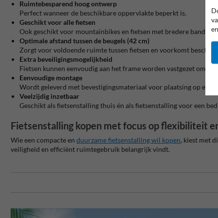
Ruimtebesparend hoog ontwerp
Do
Perfect wanneer de beschikbare oppervlakte beperkt is.
va
Geschikt voor alle fietsen
en
Ook geschikt voor mountainbikes en fietsen met bredere banden.
Optimale afstand tussen de beugels (42 cm)
Zorgt voor voldoende ruimte tussen fietsen en voorkomt beschadi
Extra beveiligingsmogelijkheid
Fietsen kunnen eenvoudig aan het frame worden vastgezet om dief
Eenvoudige montage
Wordt geleverd met bevestigingsmateriaal voor plaatsing op een 
Veelzijdig inzetbaar
Geschikt als fietsenstalling thuis én als fietsenstalling voor een bedr
Fietsenstalling kopen met focus op flexibiliteit e
Wie een compacte en
duurzame fietsenstalling wil kopen
, kiest met 
veiligheid en efficiënt ruimtegebruik belangrijk vindt.