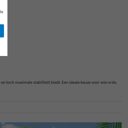
le
 en toch maximale stabiliteit biedt. Een ideale keuze voor wie orde,