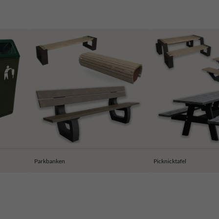
Parkbanken
Picknicktafel