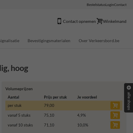
Bestelstatus
Login
Contact
Contact opnemen
Winkelmand
ignalisatie
Bevestigingsmaterialen
Over Verkeersbord.be
dig, hoog
Volumeprijzen
alle shops
Aantal
Prijs per stuk
Je voordeel
per stuk
79,00
vanaf 5 stuks
75,10
4,9
%
vanaf 10 stuks
71,10
10,0
%