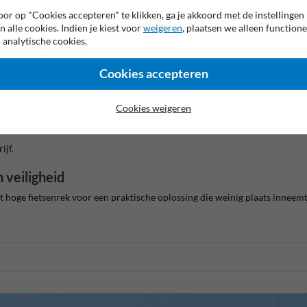
or op "Cookies accepteren" te klikken, ga je akkoord met de instellingen
n alle cookies. Indien je kiest voor
weigeren
, plaatsen we alleen functione
 analytische cookies.
ging.
Cookies accepteren
stal te ontmoedigen.
Cookies weigeren
vaste ondergrond.
ijf.
n veiligheid
dit hoge fietsenrek voor een praktische oplossing die weinig plaats inneemt