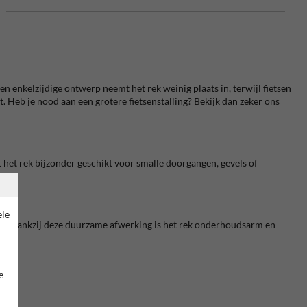
en enkelzijdige ontwerp neemt het rek weinig plaats in, terwijl fietsen
it. Heb je nood aan een grotere fietsenstalling? Bekijk dan zeker ons
het rek bijzonder geschikt voor smalle doorgangen, gevels of
ele
oeden. Dankzij deze duurzame afwerking is het rek onderhoudsarm en
e