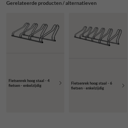
Gerelateerde producten / alternatieven
Fietsenrek hoog staal - 4
Fietsenrek hoog staal - 6
fietsen - enkelzijdig
fietsen - enkelzijdig