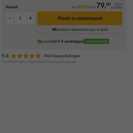
79,
00
95,59
85,00
Aantal:
Van
voor
incl. btw
-
+
Plaats in winkelmand
product doorsturen per e-mail
Levertijd:
3-4 werkdagen
✓op voorraad
9.4
7061 beoordelingen
Onafhankelijke reviews door FeedbackCompany