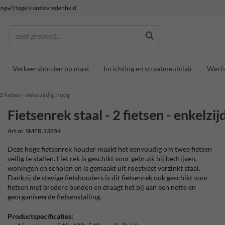
ing
Hoge klanttevredenheid
zoek product...
Verkeersborden op maat
Inrichting en straatmeubilair
Werfs
 2 fietsen - enkelzijdig, hoog
Fietsenrek staal - 2 fietsen - enkelzij
Art.nr. SMFR.13854
Deze hoge fietsenrek houder maakt het eenvoudig om twee fietsen
veilig te stallen. Het rek is geschikt voor gebruik bij bedrijven,
woningen en scholen en is gemaakt uit roestvast verzinkt staal.
Dankzij de stevige fietshouders is dit fietsenrek ook geschikt voor
fietsen met bredere banden en draagt het bij aan een nette en
georganiseerde fietsenstalling.
Productspecificaties: