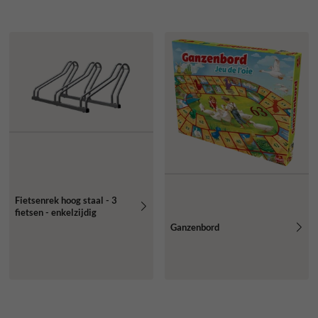
Fietsenrek hoog staal - 3
fietsen - enkelzijdig
Ganzenbord