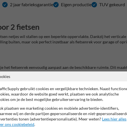
2 jaar fabrieksgarantie
Eigen productie
TUV gekeurd
or 2 fietsen
tsen netjes wil stallen op een beperkte oppervlakte. Dankzij het verticale 
lling buiten, maar ook perfect inzetbaar als fietsenrek voor garage of opr
 het fietsenrek eenvoudig aanpast aan de beschikbare ruimte. Dit maakt 
orden, zonder in te boeten op comfort of veiligheid.
ookies
bruik
afficSupply gebruikt cookies en vergelijkbare technieken. Naast function
n sterke metalen fietsenstalling die bestand is tegen roest en weersinvl
okies, waardoor de website goed werkt, plaatsen we ook analytische
okies om je de best mogelijke gebruikerservaring te bieden.
k plaatsen we marketing cookies en mobiele advertentie-identifiers,
armee wij en derde partijen gepersonaliseerde en niet-gepersonaliseerd
vertenties tonen (advertentiepersonalisatie). Meer weten?
Lees hier alles
er ons cookiebeleid
.