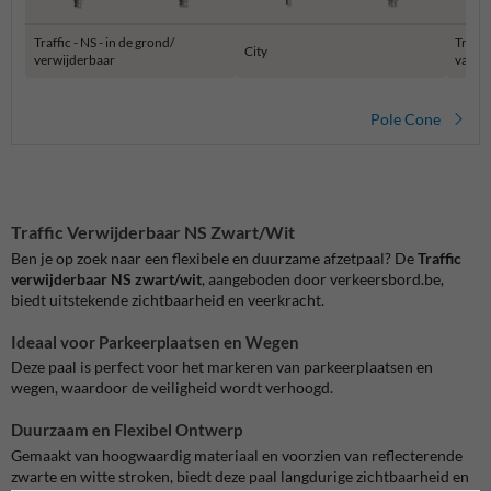
Traffic - NS - in de grond/
Traffi
City
verwijderbaar
vast
Pole Cone
Traffic Verwijderbaar NS Zwart/Wit
Ben je op zoek naar een flexibele en duurzame afzetpaal? De
Traffic
verwijderbaar NS zwart/wit
, aangeboden door verkeersbord.be,
biedt uitstekende zichtbaarheid en veerkracht.
Ideaal voor Parkeerplaatsen en Wegen
Deze paal is perfect voor het markeren van parkeerplaatsen en
wegen, waardoor de veiligheid wordt verhoogd.
Duurzaam en Flexibel Ontwerp
Gemaakt van hoogwaardig materiaal en voorzien van reflecterende
zwarte en witte stroken, biedt deze paal langdurige zichtbaarheid en