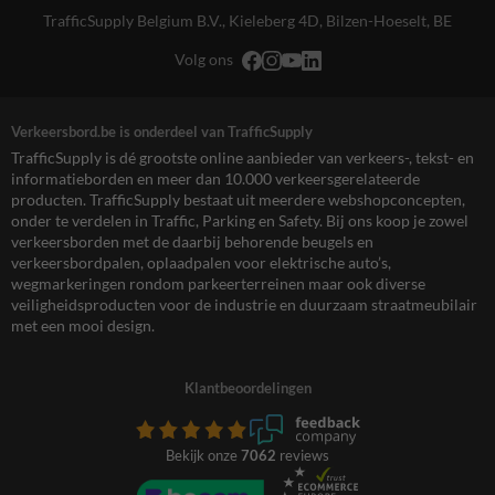
TrafficSupply Belgium B.V.,
Kieleberg 4D
,
Bilzen-Hoeselt, BE
Volg ons
Verkeersbord.be is onderdeel van TrafficSupply
TrafficSupply is dé grootste online aanbieder van verkeers-, tekst- en
informatieborden en meer dan 10.000 verkeersgerelateerde
producten. TrafficSupply bestaat uit meerdere webshopconcepten,
onder te verdelen in Traffic, Parking en Safety. Bij ons koop je zowel
verkeersborden met de daarbij behorende beugels en
verkeersbordpalen, oplaadpalen voor elektrische auto’s,
wegmarkeringen rondom parkeerterreinen maar ook diverse
veiligheidsproducten voor de industrie en duurzaam straatmeubilair
met een mooi design.
Klantbeoordelingen
Bekijk onze
7062
reviews