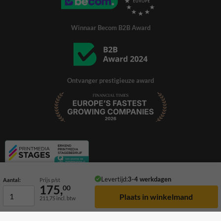
Winnaar Becom B2B Award
Ontvanger prestigieuze award
Levertijd:
3-4 werkdagen
Aantal:
Prijs p/st
175,
00
211,75
incl. btw
© 2026 TrafficSupply. Alle rechten voorbehouden.