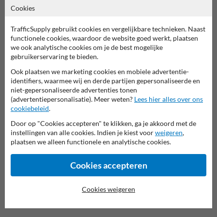
bescherming tegen aanrijdingen.
Cookies
Eenvoudige Installatie en Verwijdering
TrafficSupply gebruikt cookies en vergelijkbare technieken. Naast
De afzetpaal is eenvoudig te monteren en te verwijderen, wat zorgt
functionele cookies, waardoor de website goed werkt, plaatsen
voor flexibiliteit in gebruik.
we ook analytische cookies om je de best mogelijke
gebruikerservaring te bieden.
Bestel Vandaag Nog!
Ook plaatsen we marketing cookies en mobiele advertentie-
Kies voor de Traffic verwijderbaar NS zwart/wit van verkeersbord.be
identifiers, waarmee wij en derde partijen gepersonaliseerde en
voor een betrouwbare afbakening. Bestel nu en profiteer van snelle
niet-gepersonaliseerde advertenties tonen
levering!
(advertentiepersonalisatie). Meer weten?
Lees hier alles over ons
cookiebeleid
.
Door op "Cookies accepteren" te klikken, ga je akkoord met de
instellingen van alle cookies. Indien je kiest voor
weigeren
,
plaatsen we alleen functionele en analytische cookies.
Cookies accepteren
Cookies weigeren