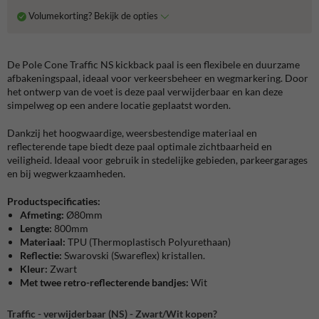
Volumekorting? Bekijk de opties
De Pole Cone Traffic NS kickback paal is een flexibele en duurzame
afbakeningspaal, ideaal voor verkeersbeheer en wegmarkering. Door
het ontwerp van de voet is deze paal verwijderbaar en kan deze
simpelweg op een andere locatie geplaatst worden.
Dankzij het hoogwaardige, weersbestendige materiaal en
reflecterende tape biedt deze paal optimale zichtbaarheid en
veiligheid. Ideaal voor gebruik in stedelijke gebieden, parkeergarages
en bij wegwerkzaamheden.
Productspecificaties:
Afmeting:
Ø80mm
Lengte:
800mm
Materiaal:
TPU (Thermoplastisch Polyurethaan)
Reflectie:
Swarovski (Swareflex) kristallen.
Kleur:
Zwart
Met twee retro-reflecterende bandjes:
Wit
Traffic - verwijderbaar (NS) - Zwart/Wit kopen?