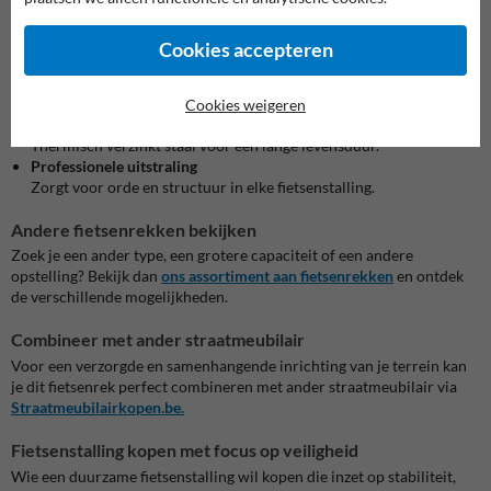
Ideaal voor kleinere tot middelgrote fietsenstallingen.
Steunbeugel met beschermlaag
Cookies accepteren
Beschermt fietsen tegen omvallen en beschadiging.
Geïntegreerd
slotoog
Maakt het vastzetten van fietsen eenvoudig en veilig.
Cookies weigeren
Duurzame metalen uitvoering
Thermisch verzinkt staal voor een lange levensduur.
Professionele uitstraling
Zorgt voor orde en structuur in elke fietsenstalling.
Andere fietsenrekken bekijken
Zoek je een ander type, een grotere capaciteit of een andere
opstelling? Bekijk dan
ons assortiment aan fietsenrekken
en ontdek
de verschillende mogelijkheden.
Combineer met ander straatmeubilair
Voor een verzorgde en samenhangende inrichting van je terrein kan
je dit fietsenrek perfect combineren met ander straatmeubilair via
Straatmeubilairkopen.be.
Fietsenstalling kopen met focus op veiligheid
Wie een duurzame fietsenstalling wil kopen die inzet op stabiliteit,