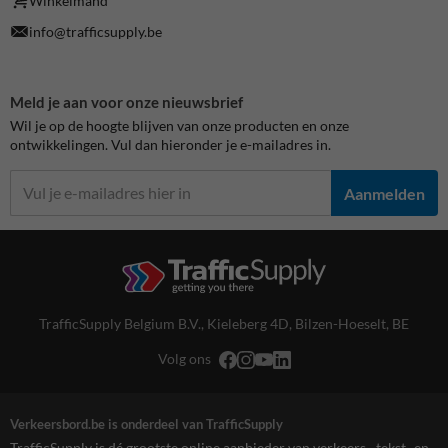
Winkelmand
info@trafficsupply.be
Meld je aan voor onze nieuwsbrief
Wil je op de hoogte blijven van onze producten en onze
ontwikkelingen. Vul dan hieronder je e-mailadres in.
Aanmelden
TrafficSupply Belgium B.V.,
Kieleberg 4D
,
Bilzen-Hoeselt, BE
Volg ons
Verkeersbord.be is onderdeel van TrafficSupply
TrafficSupply is dé grootste online aanbieder van verkeers-, tekst- en