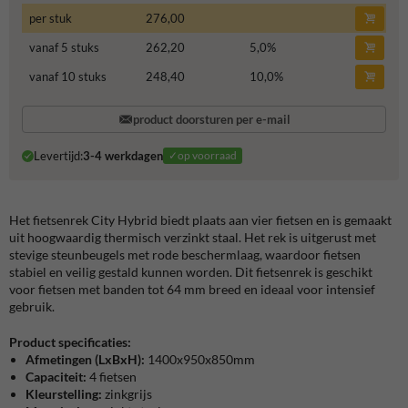
per stuk
276,00
vanaf 5 stuks
262,20
5,0
%
vanaf 10 stuks
248,40
10,0
%
product doorsturen per e-mail
Levertijd:
3-4 werkdagen
✓op voorraad
Het fietsenrek City Hybrid biedt plaats aan vier fietsen en is gemaakt
uit hoogwaardig thermisch verzinkt staal. Het rek is uitgerust met
stevige steunbeugels met rode beschermlaag, waardoor fietsen
stabiel en veilig gestald kunnen worden. Dit fietsenrek is geschikt
voor fietsen met banden tot 64 mm breed en ideaal voor intensief
gebruik.
Product specificaties:
Afmetingen (LxBxH):
1400x950x850mm
Capaciteit:
4 fietsen
Kleurstelling:
zinkgrijs