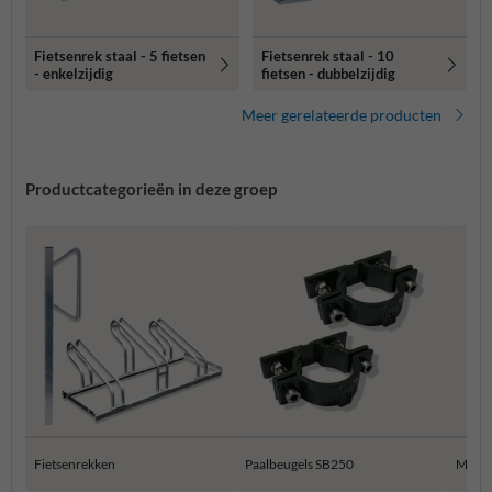
Fietsenrek staal - 5 fietsen
Fietsenrek staal - 10
- enkelzijdig
fietsen - dubbelzijdig
Meer gerelateerde producten
Productcategorieën in deze groep
Fietsenrekken
Paalbeugels SB250
Muur 