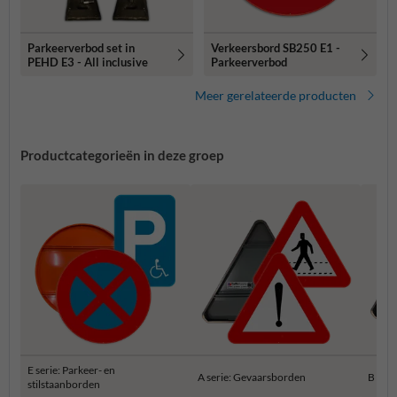
Parkeerverbod set in
Verkeersbord SB250 E1 -
PEHD E3 - All inclusive
Parkeerverbod
Meer gerelateerde producten
Productcategorieën in deze groep
E serie: Parkeer- en
A serie: Gevaarsborden
B ser
stilstaanborden