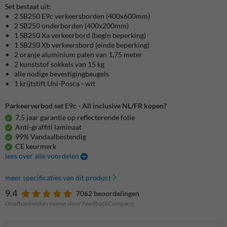
Set bestaat uit:
2 SB250 E9c verkeersborden (400x600mm)
2 SB250 onderborden (400x200mm)
1 SB250 Xa verkeerbord (begin beperking)
1 SB250 Xb verkeersbord (einde beperking)
2 oranje aluminium palen van 1,75 meter
2 kunststof sokkels van 15 kg
alle nodige bevestigingbeugels
1 krijtstift Uni-Posca - wit
Parkeerverbod set E9c - All inclusive NL/FR kopen?
7,5 jaar garantie op reflecterende folie
Anti-graffiti laminaat
99% Vandaalbestendig
CE keurmerk
lees over alle voordelen
meer specificaties van dit product
9.4
7062 beoordelingen
Onafhankelijke reviews door FeedbackCompany