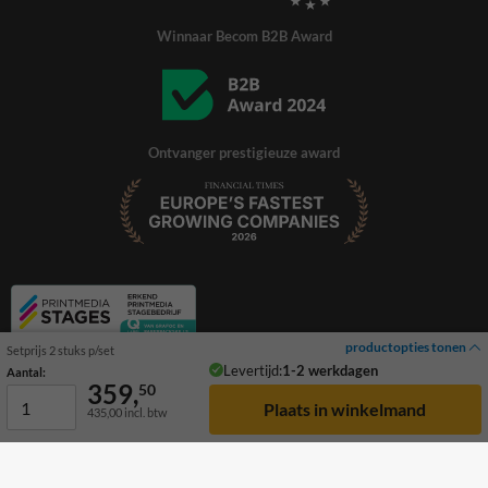
Winnaar Becom B2B Award
Ontvanger prestigieuze award
productopties tonen
Setprijs 2 stuks p/set
Levertijd:
1-2 werkdagen
Aantal:
359,
50
435,00
incl. btw
© 2026 TrafficSupply. Alle rechten voorbehouden.