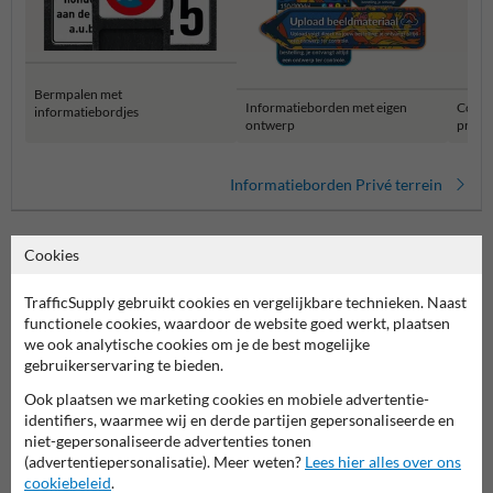
Bermpalen met
Informatieborden met eigen
Combi
informatiebordjes
ontwerp
privét
Informatieborden Privé terrein
Cookies
TrafficSupply gebruikt cookies en vergelijkbare technieken. Naast
functionele cookies, waardoor de website goed werkt, plaatsen
we ook analytische cookies om je de best mogelijke
gebruikerservaring te bieden.
Ook plaatsen we marketing cookies en mobiele advertentie-
Stel je vraag aan Verkeersbord.be
identifiers, waarmee wij en derde partijen gepersonaliseerde en
niet-gepersonaliseerde advertenties tonen
Naam*
(advertentiepersonalisatie). Meer weten?
Lees hier alles over ons
cookiebeleid
.