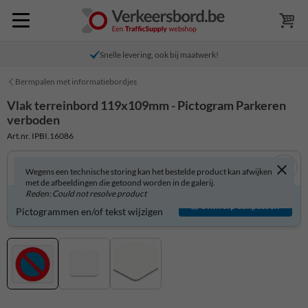
Snelle levering, ook bij maatwerk!
Bermpalen met informatiebordjes
Vlak terreinbord 119x109mm - Pictogram Parkeren
verboden
Art.nr. IPBI.16086
Wegens een technische storing kan het bestelde product kan afwijken
met de afbeeldingen die getoond worden in de galerij.
Reden: Could not resolve product
Product zelf aanpassen?
Ontwerp aanpassen
Pictogrammen en/of tekst wijzigen