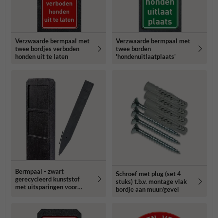
Verzwaarde bermpaal met
Verzwaarde bermpaal met
twee bordjes verboden
twee borden
honden uit te laten
'hondenuitlaatplaats'
Bermpaal - zwart
Schroef met plug (set 4
gerecycleerd kunststof
stuks) t.b.v. montage vlak
met uitsparingen voor
bordje aan muur/gevel
routebordjes -
1250x150x40mm