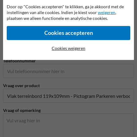
Door op "Cookies accepteren" te klikken, ga je akkoord met de
Bedrijfsnaam
instellingen van alle cookies. Indien je kiest voor
weigeren
,
plaatsen we alleen functionele en analytische cookies.
Cookies accepteren
E-mailadres*
Cookies weigeren
Telefoonnummer
Vraag over product
Vraag of opmerking