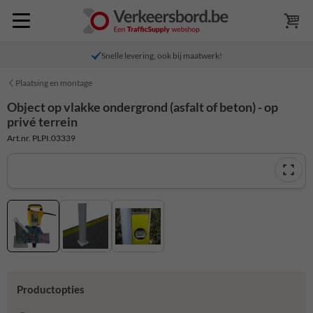
Snelle levering, ook bij maatwerk!
Plaatsing en montage
Object op vlakke ondergrond (asfalt of beton) - op
privé terrein
Art.nr. PLPI.03339
Productopties