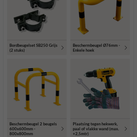
Bordbeugelset SB250 Grijs
Beschermbeugel Ø76mm -
(2 stuks)
Enkele hoek
Beschermbeugel 2 beugels
Plaatsing tegen hekwerk,
600x600mm -
paal of vlakke wand (max.
800x800mm
+2,5mtr)