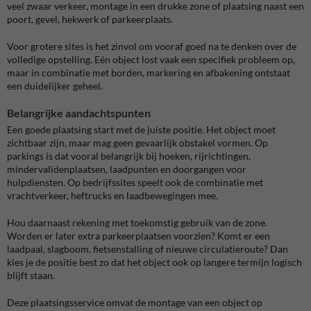
veel zwaar verkeer, montage in een drukke zone of plaatsing naast een
poort, gevel, hekwerk of parkeerplaats.
Voor grotere sites is het zinvol om vooraf goed na te denken over de
volledige opstelling. Eén object lost vaak een specifiek probleem op,
maar in combinatie met borden, markering en afbakening ontstaat
een duidelijker geheel.
Belangrijke aandachtspunten
Een goede plaatsing start met de juiste positie. Het object moet
zichtbaar zijn, maar mag geen gevaarlijk obstakel vormen. Op
parkings is dat vooral belangrijk bij hoeken, rijrichtingen,
mindervalidenplaatsen, laadpunten en doorgangen voor
hulpdiensten. Op bedrijfssites speelt ook de combinatie met
vrachtverkeer, heftrucks en laadbewegingen mee.
Hou daarnaast rekening met toekomstig gebruik van de zone.
Worden er later extra parkeerplaatsen voorzien? Komt er een
laadpaal, slagboom, fietsenstalling of nieuwe circulatieroute? Dan
kies je de positie best zo dat het object ook op langere termijn logisch
blijft staan.
Deze plaatsingsservice omvat de montage van een object op