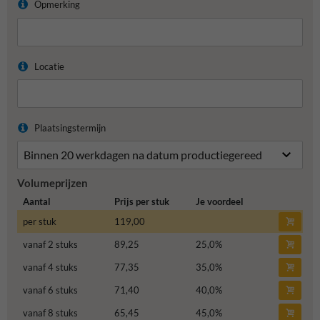
Opmerking
Locatie
Plaatsingstermijn
Volumeprijzen
Aantal
Prijs per stuk
Je voordeel
per stuk
119,00
vanaf 2 stuks
89,25
25,0
%
vanaf 4 stuks
77,35
35,0
%
vanaf 6 stuks
71,40
40,0
%
vanaf 8 stuks
65,45
45,0
%