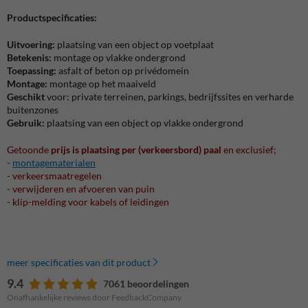
Productspecificaties:
Uitvoering:
plaatsing van een object op voetplaat
Betekenis:
montage op vlakke ondergrond
Toepassing:
asfalt of beton op privédomein
Montage:
montage op het maaiveld
Geschikt
voor: private terreinen, parkings, bedrijfssites en verharde
buitenzones
Gebruik:
plaatsing van een object op vlakke ondergrond
Getoonde
prijs is plaatsing per (verkeersbord) paal
en exclusief;
-
montagematerialen
- verkeersmaatregelen
- verwijderen en afvoeren van puin
- klip-melding voor kabels of leidingen
meer specificaties van dit product
9.4
7061 beoordelingen
Onafhankelijke reviews door FeedbackCompany