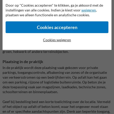
Door op "Cookies accepteren" te klikken, ga je akkoord met de
Een tweede fout is onvoldoende aandacht besteden aan de
instellingen van alle cookies. Indien je kiest voor
weigeren
,
ondergrond. Asfalt en beton lijken vanzelf geschikt, maar de plaats
plaatsen we alleen functionele en analytische cookies.
moet wel vlak, bereikbaar en vrij van obstakels zijn. Putten,
afbrokkelende randen, losse stenen of hellingen kunnen de uitvoering
Cookies accepteren
beïnvloeden.
Ook de zichtlijn wordt soms vergeten. Een object op vlakke
Cookies weigeren
ondergrond moet niet alleen stevig staan, maar ook logisch zichtbaar
zijn. Plaats het daarom niet achter geparkeerde wagens, containers,
groen, hekwerk of andere terreinobjecten.
Plaatsing in de praktijk
In de praktijk wordt deze plaatsing vaak gekozen voor private
parkings, toegangscontrole, afbakening van zones of de organisatie
van verkeersstromen op een bedrijfsterrein. Op asfalt kan het gaan
om een parking, rijzone of logistieke buitenruimte. Op beton zie je
deze toepassing vaak aan magazijnen, laadkades, technische zones,
schoolterreinen en binnenplaatsen.
Geef bij bestelling best een korte toelichting over de locatie. Vermeld
of het object op asfalt of beton komt, waar het ongeveer moet staan
en of er specifieke aandachtspunten zijn. Denk aan beperkte toegang,