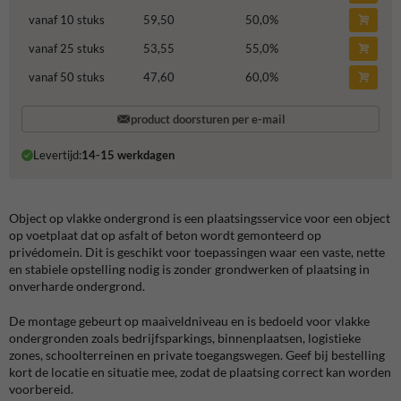
vanaf 10 stuks
59,50
50,0
%
vanaf 25 stuks
53,55
55,0
%
vanaf 50 stuks
47,60
60,0
%
product doorsturen per e-mail
Levertijd:
14-15 werkdagen
Object op vlakke ondergrond is een plaatsingsservice voor een object
op voetplaat dat op asfalt of beton wordt gemonteerd op
privédomein. Dit is geschikt voor toepassingen waar een vaste, nette
en stabiele opstelling nodig is zonder grondwerken of plaatsing in
onverharde ondergrond.
De montage gebeurt op maaiveldniveau en is bedoeld voor vlakke
ondergronden zoals bedrijfsparkings, binnenplaatsen, logistieke
zones, schoolterreinen en private toegangswegen. Geef bij bestelling
kort de locatie en situatie mee, zodat de plaatsing correct kan worden
voorbereid.