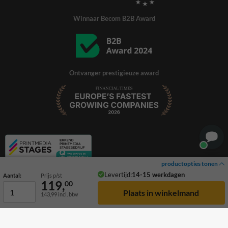
Winnaar Becom B2B Award
Ontvanger prestigieuze award
productopties tonen
Levertijd:
14-15 werkdagen
Aantal:
Prijs p/st
119,
00
143,99
incl. btw
© 2026 TrafficSupply. Alle rechten voorbehouden.