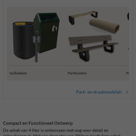
Vuilbakken
Parkbanken
Pickni
Park- en straatmeubilair
Compact en Functioneel Ontwerp
De asbak van 4 liter is ontworpen met oog voor detail en
gebruiksgemak. Met een diameter van 200mm biedt deze asbak