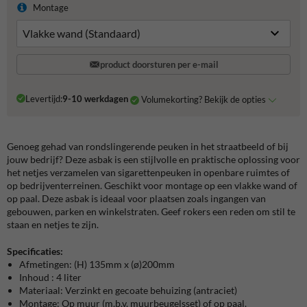
Montage
product doorsturen per e-mail
Levertijd:
9-10 werkdagen
Volumekorting? Bekijk de opties
Genoeg gehad van rondslingerende peuken in het straatbeeld of bij
jouw bedrijf? Deze asbak is een stijlvolle en praktische oplossing voor
het netjes verzamelen van sigarettenpeuken in openbare ruimtes of
op bedrijventerreinen. Geschikt voor montage op een vlakke wand of
op paal. Deze asbak is ideaal voor plaatsen zoals ingangen van
gebouwen, parken en winkelstraten. Geef rokers een reden om stil te
staan en netjes te zijn.
Specificaties:
Afmetingen: (H) 135mm x (
ø)200mm
Inhoud : 4 liter
Materiaal: Verzinkt en gecoate behuizing (antraciet)
Montage: Op muur (m.b.v. muurbeugelsset) of op paal.