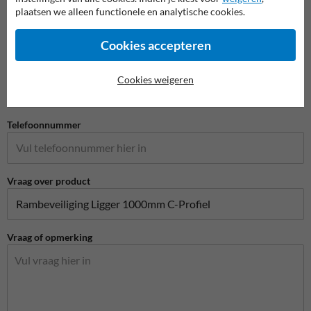
plaatsen we alleen functionele en analytische cookies.
Bedrijfsnaam
Cookies accepteren
E-mailadres*
Cookies weigeren
Telefoonnummer
Vraag over product
Vraag of opmerking