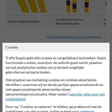
Hoekbeschermers en
Stelli
Rambeveiligingsplanken
Beschermbeugels
kolom
Aanrijdbeveiliging en bescherming
Cookies
TrafficSupply gebruikt cookies en vergelijkbare technieken. Naast
functionele cookies, waardoor de website goed werkt, plaatsen
we ook analytische cookies om je de best mogelijke
gebruikerservaring te bieden.
Ook plaatsen we marketing cookies en mobiele advertentie-
identifiers, waarmee wij en derde partijen gepersonaliseerde en
Stel je vraag aan Verkeersbord.be
niet-gepersonaliseerde advertenties tonen
(advertentiepersonalisatie). Meer weten?
Lees hier alles over ons
Naam*
cookiebeleid
.
Door op "Cookies accepteren" te klikken, ga je akkoord met de
instellingen van alle cookies. Indien je kiest voor
weigeren
,