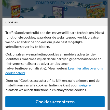
Cookies
TrafficSupply gebruikt cookies en vergelijkbare technieken. Naast
functionele cookies, waardoor de website goed werkt, plaatsen
Stel je vraag aan Verkeersbord.be
we ook analytische cookies om je de best mogelijke
Naam*
gebruikerservaring te bieden.
Ook plaatsen we marketing cookies en mobiele advertentie-
identifiers, waarmee wij en derde partijen gepersonaliseerde en
niet-gepersonaliseerde advertenties tonen
Bedrijfsnaam
(advertentiepersonalisatie). Meer weten?
Lees hier alles over ons
cookiebeleid
.
Door op "Cookies accepteren" te klikken, ga je akkoord met de
instellingen van alle cookies. Indien je kiest voor
weigeren
,
E-mailadres*
plaatsen we alleen functionele en analytische cookies.
Cookies accepteren
Telefoonnummer