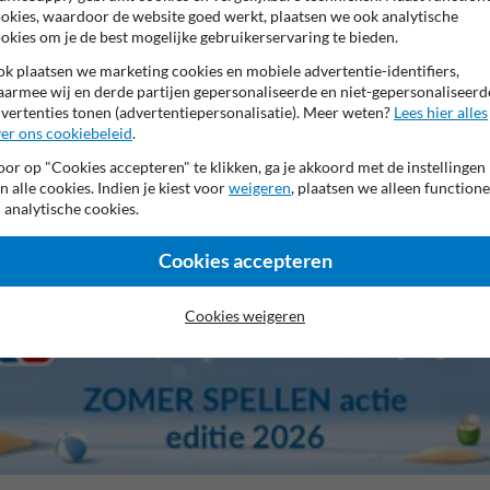
okies, waardoor de website goed werkt, plaatsen we ook analytische
okies om je de best mogelijke gebruikerservaring te bieden.
k plaatsen we marketing cookies en mobiele advertentie-identifiers,
armee wij en derde partijen gepersonaliseerde en niet-gepersonaliseerd
vertenties tonen (advertentiepersonalisatie). Meer weten?
Lees hier alles
er ons cookiebeleid
.
 fabrieksgarantie
Kijkhoek 180 graden
Geschikt voor outdo
or op "Cookies accepteren" te klikken, ga je akkoord met de instellingen
n alle cookies. Indien je kiest voor
weigeren
, plaatsen we alleen functione
 analytische cookies.
Cookies accepteren
Cookies weigeren