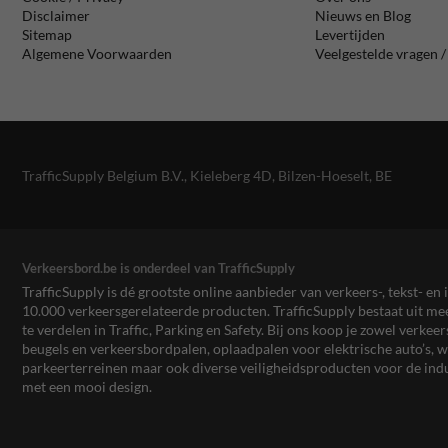
Disclaimer
Nieuws en Blog
Sitemap
Levertijden
Algemene Voorwaarden
Veelgestelde vragen 
TrafficSupply Belgium B.V.,
Kieleberg 4D
,
Bilzen-Hoeselt, BE
Verkeersbord.be is onderdeel van TrafficSupply
TrafficSupply is dé grootste online aanbieder van verkeers-, tekst- 
10.000 verkeersgerelateerde producten. TrafficSupply bestaat uit 
te verdelen in Traffic, Parking en Safety. Bij ons koop je zowel verk
beugels en verkeersbordpalen, oplaadpalen voor elektrische auto’s
parkeerterreinen maar ook diverse veiligheidsproducten voor de ind
met een mooi design.