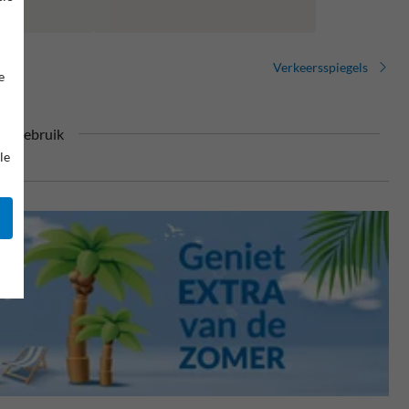
Verkeersspiegels
e
or gebruik
le