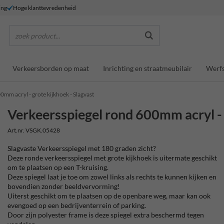
ing
Hoge klanttevredenheid
zoek product...
Verkeersborden op maat
Inrichting en straatmeubilair
Werfs
0mm acryl - grote kijkhoek - Slagvast
Verkeersspiegel rond 600mm acryl - 
Art.nr. VSGK.05428
Slagvaste Verkeersspiegel met 180 graden zicht?
Deze ronde verkeersspiegel met grote kijkhoek is uitermate geschikt
om te plaatsen op een T-kruising.
Deze spiegel laat je toe om zowel links als rechts te kunnen kijken en
bovendien zonder beeldvervorming!
Uiterst geschikt om te plaatsen op de openbare weg, maar kan ook
evengoed op een bedrijventerrein of parking.
Door zijn polyester frame is deze spiegel extra beschermd tegen