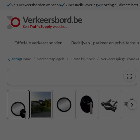
Nr. 1 verkeersborden webshop
Supersnelle levering
Korting bij directe betal
Officiële verkeersborden
Bedrijven-, parkeer en privé terrein
terug
Home
Verkeersspiegels
Grote kijkhoek
Verkeersspiegel rond 60