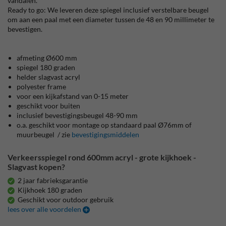
vandalen.
Ready to go: We leveren deze spiegel inclusief verstelbare beugel
om aan een paal met een diameter tussen de 48 en 90 millimeter te
bevestigen.
afmeting Ø600 mm
spiegel 180 graden
helder slagvast acryl
polyester frame
voor een kijkafstand van 0-15 meter
geschikt voor buiten
inclusief bevestigingsbeugel 48-90 mm
o.a. geschikt voor montage op standaard paal Ø76mm of
muurbeugel / zie
bevestigingsmiddelen
Verkeersspiegel rond 600mm acryl - grote kijkhoek -
Slagvast kopen?
2 jaar fabrieksgarantie
Kijkhoek 180 graden
Geschikt voor outdoor gebruik
lees over alle voordelen