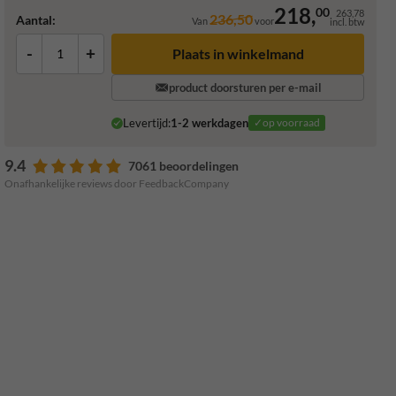
218,
00
263,78
236,50
Aantal:
Van
voor
incl. btw
-
+
Plaats in winkelmand
product doorsturen per e-mail
Levertijd:
1-2 werkdagen
✓op voorraad
9.4
7061 beoordelingen
Onafhankelijke reviews door FeedbackCompany