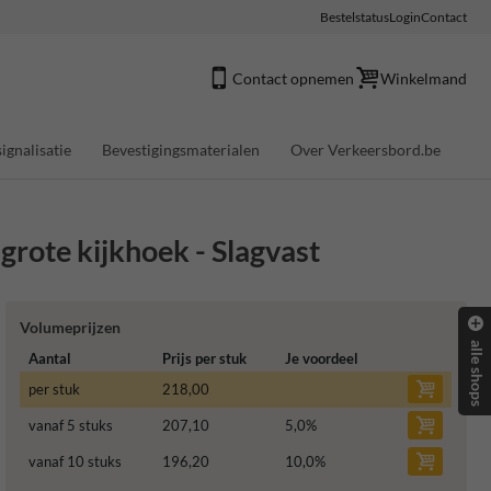
Bestelstatus
Login
Contact
Contact opnemen
Winkelmand
ignalisatie
Bevestigingsmaterialen
Over Verkeersbord.be
grote kijkhoek - Slagvast
Volumeprijzen
alle shops
Aantal
Prijs per stuk
Je voordeel
per stuk
218,00
vanaf 5 stuks
207,10
5,0
%
vanaf 10 stuks
196,20
10,0
%