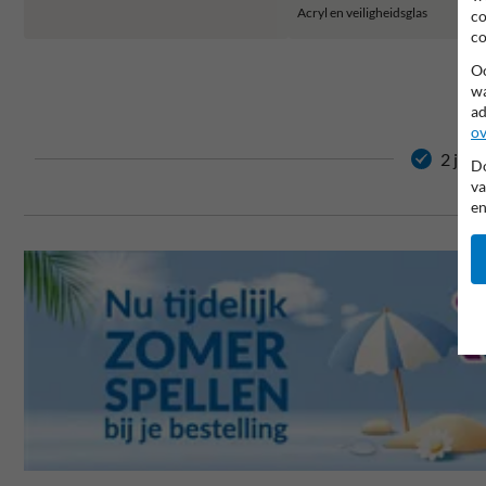
Acryl en veiligheidsglas
co
co
Oo
wa
ad
ov
2 jaar
Do
va
en