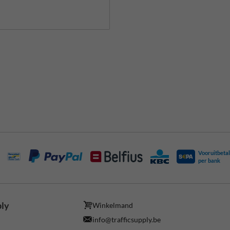
Vooruitbetal
per bank
ply
Winkelmand
info@trafficsupply.be