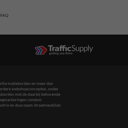
/ FAQ
en informatieborden en meer dan
meerdere webshopconcepten, onder
eersborden met de daarbij behorende
, wegmarkeringen rondom
ustrie en duurzaam straatmeubilair