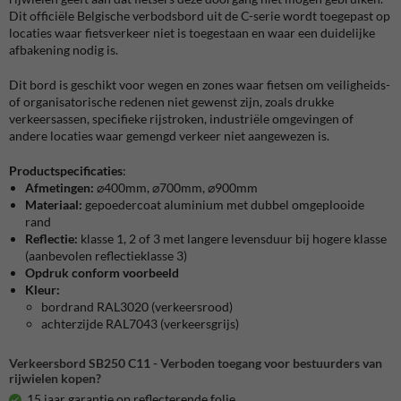
Dit officiële Belgische verbodsbord uit de C-serie wordt toegepast op
locaties waar fietsverkeer niet is toegestaan en waar een duidelijke
afbakening nodig is.
Dit bord is geschikt voor wegen en zones waar fietsen om veiligheids-
of organisatorische redenen niet gewenst zijn, zoals drukke
verkeersassen, specifieke rijstroken, industriële omgevingen of
andere locaties waar gemengd verkeer niet aangewezen is.
Productspecificaties
:
Afmetingen:
⌀400mm, ⌀700mm, ⌀900mm
Materiaal:
gepoedercoat aluminium met dubbel omgeplooide
rand
Reflectie:
klasse 1, 2 of 3 met langere levensduur bij hogere klasse
(aanbevolen reflectieklasse 3)
Opdruk conform voorbeeld
Kleur:
bordrand RAL3020 (verkeersrood)
achterzijde RAL7043 (verkeersgrijs)
Verkeersbord SB250 C11 - Verboden toegang voor bestuurders van
rijwielen kopen?
15 jaar garantie op reflecterende folie