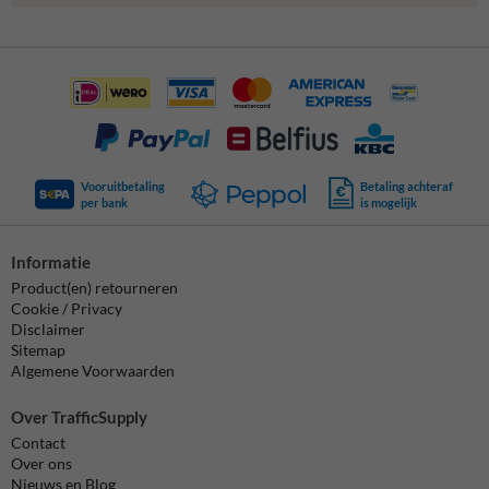
Vooruitbetaling
Betaling achteraf
per bank
is mogelijk
Informatie
Product(en) retourneren
Cookie / Privacy
Disclaimer
Sitemap
Algemene Voorwaarden
Over TrafficSupply
Contact
Over ons
Nieuws en Blog