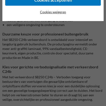
Cookies accepteren
De plaatsing van een verkeersbord C24b helpt om:
bestuurders tijdig te informeren over het toegangsverbod
risicovol transport te weren op gevoelige locaties
Cookies weigeren
de leesbaarheid van de verkeerssituatie te verbeteren
foutief gebruik van een doorgang te beperken
een veiligere omgeving te ondersteunen
Duurzame keuze voor professioneel buitengebruik
Het SB250 C24b verkeersbord is ontwikkeld voor intensief en
langdurig gebruik buitenshuis. De productpagina vermeldt onder
meer anti-graffiti laminaat, 99% vandaalbestendigheid, CE-
keurmerk, eigen productie, controle door specialist, duurzame
productie en Made in BE.
Kies voor gerichte verbodssignalisatie met verkeersbord
C24b
Met het verkeersbord SB250 C24b – Verboden toegang voor
bestuurders van voertuigen die gevaarlijke ontvlambare of
ontplofbare stoffen vervoeren kies je voor een duidelijke oplossing
om een gevoelige toegangsbeperking correct aan te duiden. Het bord
helpt om verkeersstromen beter te sturen en draagt bij aan een
veilige, overzichtelijke en professioneel aangeduide omgeving.