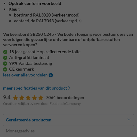
Opdruk conform voorbeeld
Kleur:
bordrand RAL3020 (verkeersrood)
achterzijde RAL7043 (verkeersgrijs)
Verkeersbord SB250 C24b - Verboden toegang voor bestuurders van
voertuigen die gevaarlijke ontvlambare of ontplofbare stoffen
vervoeren kopen?
15 jaar garantie op reflecterende folie
Anti-graffiti laminaat
99% Vandaalbestendig
CE keurmerk
lees over alle voordelen
meer specificaties van dit product
9.4
7064 beoordelingen
Onafhankelijke reviews door FeedbackCompany
Gerelateerde producten
Montageadvies