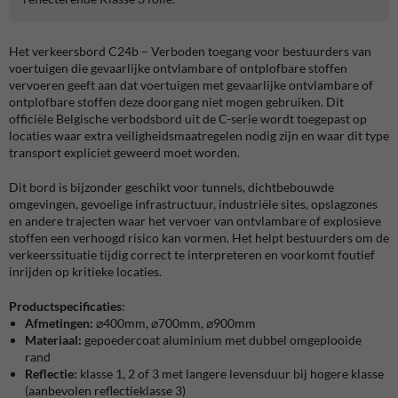
Het verkeersbord C24b – Verboden toegang voor bestuurders van
voertuigen die gevaarlijke ontvlambare of ontplofbare stoffen
vervoeren geeft aan dat voertuigen met gevaarlijke ontvlambare of
ontplofbare stoffen deze doorgang niet mogen gebruiken. Dit
officiële Belgische verbodsbord uit de C-serie wordt toegepast op
locaties waar extra veiligheidsmaatregelen nodig zijn en waar dit type
transport expliciet geweerd moet worden.
Dit bord is bijzonder geschikt voor tunnels, dichtbebouwde
omgevingen, gevoelige infrastructuur, industriële sites, opslagzones
en andere trajecten waar het vervoer van ontvlambare of explosieve
stoffen een verhoogd risico kan vormen. Het helpt bestuurders om de
verkeerssituatie tijdig correct te interpreteren en voorkomt foutief
inrijden op kritieke locaties.
Productspecificaties
:
Afmetingen:
⌀400mm, ⌀700mm, ⌀900mm
Materiaal:
gepoedercoat aluminium met dubbel omgeplooide
rand
Reflectie:
klasse 1, 2 of 3 met langere levensduur bij hogere klasse
(aanbevolen reflectieklasse 3)