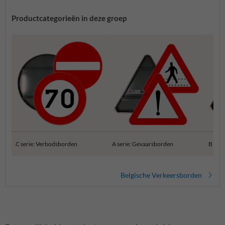
Productcategorieën in deze groep
C serie: Verbodsborden
A serie: Gevaarsborden
B ser
Belgische Verkeersborden