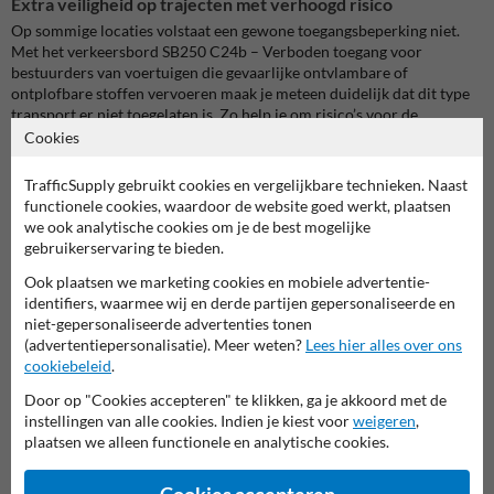
Extra veiligheid op trajecten met verhoogd risico
Op sommige locaties volstaat een gewone toegangsbeperking niet.
Met het verkeersbord SB250 C24b – Verboden toegang voor
bestuurders van voertuigen die gevaarlijke ontvlambare of
ontplofbare stoffen vervoeren maak je meteen duidelijk dat dit type
transport er niet toegelaten is. Zo help je om risico’s voor de
omgeving, infrastructuur en andere weggebruikers te beperken.
Cookies
Specifieke signalisatie voor gevoelige omgevingen
TrafficSupply gebruikt cookies en vergelijkbare technieken. Naast
Dit verbodsbord komt goed tot zijn recht op plaatsen waar veiligheid
functionele cookies, waardoor de website goed werkt, plaatsen
absoluut vooropstaat. Denk aan tunnels, stedelijke zones, industriële
we ook analytische cookies om je de best mogelijke
installaties, opslagplaatsen, strategische doorgangen of andere
gebruikerservaring te bieden.
locaties waar ontvlambare of explosieve stoffen niet gewenst zijn.
Ook plaatsen we marketing cookies en mobiele advertentie-
Het bord ondersteunt een gerichte verkeersregeling en maakt meteen
identifiers, waarmee wij en derde partijen gepersonaliseerde en
zichtbaar welke voertuigen geweerd moeten worden.
niet-gepersonaliseerde advertenties tonen
(advertentiepersonalisatie). Meer weten?
Lees hier alles over ons
Minder foutief inrijden, meer controle
cookiebeleid
.
Een goed geplaatst C24b verkeersbord zorgt ervoor dat bestuurders
in één oogopslag begrijpen dat deze doorgang niet toegankelijk is
Door op "Cookies accepteren" te klikken, ga je akkoord met de
voor voertuigen met gevaarlijke ontvlambare of ontplofbare lading.
instellingen van alle cookies. Indien je kiest voor
weigeren
,
Dat helpt om misverstanden te vermijden en ondersteunt een beter
plaatsen we alleen functionele en analytische cookies.
gecontroleerde verkeerssituatie.