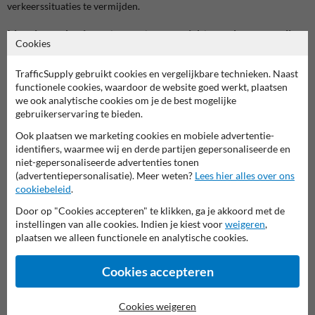
verkeerssituaties te vermijden.
Ideaal voor kruispunten met een gerichte verkeersregeling
Cookies
Dit verbodsbord komt goed tot zijn recht op locaties waar links
afslaan de doorstroming hindert of extra risico’s met zich meebrengt.
TrafficSupply gebruikt cookies en vergelijkbare technieken. Naast
Denk aan drukke kruispunten, stedelijke assen, zones met veel
functionele cookies, waardoor de website goed werkt, plaatsen
tegenverkeer of plaatsen waar de weginrichting een afslag naar links
we ook analytische cookies om je de best mogelijke
niet toelaat. Het bord ondersteunt een duidelijke verkeersorganisatie
gebruikerservaring te bieden.
en maakt meteen zichtbaar welke rijrichting niet toegestaan is.
Ook plaatsen we marketing cookies en mobiele advertentie-
Minder twijfel, meer voorspelbaar verkeer
identifiers, waarmee wij en derde partijen gepersonaliseerde en
Een goed geplaatst C31a verkeersbord helpt bestuurders om sneller
niet-gepersonaliseerde advertenties tonen
de juiste keuze te maken. Dat zorgt voor rustiger verkeer, minder last-
(advertentiepersonalisatie). Meer weten?
Lees hier alles over ons
minute manoeuvres en een vlottere afwikkeling aan het kruispunt.
cookiebeleid
.
Door op "Cookies accepteren" te klikken, ga je akkoord met de
De plaatsing van een verkeersbord C31a helpt om:
instellingen van alle cookies. Indien je kiest voor
weigeren
,
bestuurders tijdig te informeren dat links afslaan verboden is
plaatsen we alleen functionele en analytische cookies.
foutieve afslagbewegingen te voorkomen
de leesbaarheid van het kruispunt te verbeteren
de verkeersveiligheid te verhogen
Cookies accepteren
een vlottere en beter voorspelbare doorstroming te ondersteunen
Cookies weigeren
Ontworpen voor professioneel buitengebruik