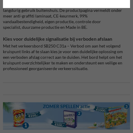
Het SB250 C31a verkeersbord is ontwikkeld voor intensief en
langdurig gebruik buitenshuis. De productpagina vermeldt onder
meer anti-graffiti laminaat, CE-keurmerk, 99%
vandaalbestendigheid, eigen productie, controle door
specialist, duurzame productie en Made in BE.
Kies voor duidelijke signalisatie bij verboden afslaan
Met het verkeersbord SB250 C31a – Verbod om aan het volgend
kruispunt links af te slaan kies je voor een duidelijke oplossing om
een verboden afslag correct aan te duiden. Het bord helpt om het
kruispunt overzichtelijker te maken en ondersteunt een veilige en
professioneel georganiseerde verkeerssituatie.