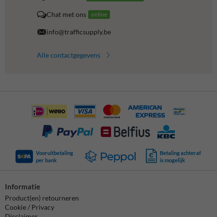
Chat met ons
online
info@trafficsupply.be
Alle contactgegevens
Vooruitbetaling
Betaling achteraf
per bank
is mogelijk
Informatie
Product(en) retourneren
Cookie / Privacy
Disclaimer