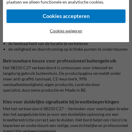
plaatsen we alleen functionele en analytische cookies.
op foutief inrijden, moeilijke manoeuvres en beschadigingen aan
voertuigen of omgeving.
Cookies accepteren
De plaatsing van een verkeersbord C27 helpt om:
bestuurders tijdig te informeren over een breedtebeperking
Cookies weigeren
te brede voertuigen te weren
schade en blokkeringen te helpen voorkomen
de leesbaarheid van de locatie te verbeteren
de veiligheid en doorstroming op kritieke punten te ondersteunen
Betrouwbare keuze voor professioneel buitengebruik
Het SB250 C27 verkeersbord is ontworpen voor intensief en
langdurig gebruik buitenshuis. De productpagina vermeldt onder
meer anti-graffiti laminaat, CE-keurmerk, 99%
vandaalbestendigheid, eigen productie, controle door
specialist, duurzame productie en Made in BE.
Kies voor duidelijke signalisatie bij breedtebeperkingen
Met het verkeersbord SB250 C27 – Verboden voor voertuigen breder
dan het aangeduide kies je voor een duidelijke oplossing om een
breedterestrictie correct aan te duiden. Het bord helpt om risico’s te
beperken en ondersteunt een veilige, overzichtelijke en professioneel
ingerichte verkeersomgeving.