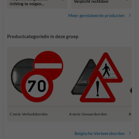
Verplicht rechtdoor
richting te volgen
(rechtsaf)
Meer gerelateerde producten
Productcategorieën in deze groep
C serie: Verbodsborden
A serie: Gevaarsborden
B ser
Belgische Verkeersborden