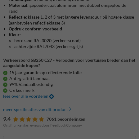
Materiaal:
gepoedercoat aluminium met dubbel omgeplooide
rand
Reflectie:
klasse 1, 2 of 3 met langere levensduur bij hogere klasse
(aanbevolen reflectieklasse 3)
Opdruk conform voorbeeld
Kleur:
bordrand RAL3020 (verkeersrood)
achterzijde RAL7043 (verkeersgrijs)
Verkeersbord SB250 C27 - Verboden voor voertuigen breder dan het
aangeduide kopen?
15 jaar garantie op reflecterende folie
Anti-graffiti laminaat
99% Vandaalbestendig
CE keurmerk
lees over alle voordelen
meer specificaties van dit product
9.4
7061 beoordelingen
Onafhankelijke reviews door FeedbackCompany