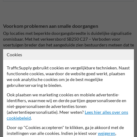
Voorkom problemen aan smalle doorgangen
Op locaties met beperkte doorgangsbreedte is duidelijke signalisatie
onmisbaar. Met het verkeersbord SB250 C27 – Verboden voor
voertuigen breder dan het aangeduide zien bestuurders meteen dat te
brede voertuigen deze route niet mogen nemen. Zo vermijd je
Cookies
vastzittende voertuigen, schade aan infrastructuur en onnodige
verkeershinder.
TrafficSupply gebruikt cookies en vergelijkbare technieken. Naast
functionele cookies, waardoor de website goed werkt, plaatsen
Ideaal voor tunnels, poorten en andere krappe doorgangen
we ook analytische cookies om je de best mogelijke
Dit verbodsbord komt goed tot zijn recht op plaatsen waar de
gebruikerservaring te bieden.
beschikbare breedte een cruciale rol speelt. Denk aan tunnels, smalle
poorten, doorgangen tussen gebouwen, bruggen, werfzones of
Ook plaatsen we marketing cookies en mobiele advertentie-
toegangen tot private sites. Het bord helpt om chauffeurs tijdig te
identifiers, waarmee wij en derde partijen gepersonaliseerde en
waarschuwen en ondersteunt een vlottere en veiligere
niet-gepersonaliseerde advertenties tonen
verkeersorganisatie.
(advertentiepersonalisatie). Meer weten?
Lees hier alles over ons
cookiebeleid
.
Minder foutieve manoeuvres, meer controle
Door op "Cookies accepteren" te klikken, ga je akkoord met de
Een goed geplaatst C27 verkeersbord maakt snel duidelijk welke
instellingen van alle cookies. Indien je kiest voor
weigeren
,
voertuigen de doorgang niet mogen gebruiken. Dat verkleint de kans