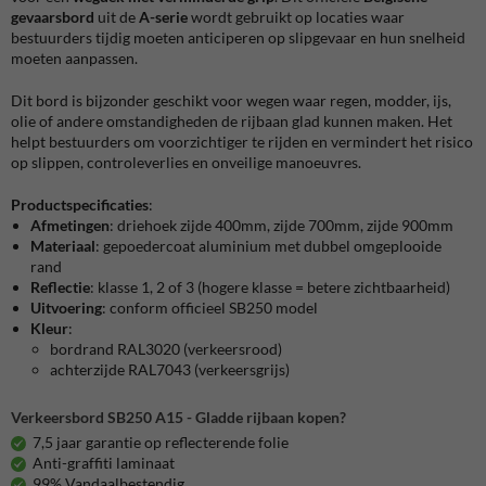
gevaarsbord
uit de
A-serie
wordt gebruikt op locaties waar
bestuurders tijdig moeten anticiperen op slipgevaar en hun snelheid
moeten aanpassen.
Dit bord is bijzonder geschikt voor wegen waar regen, modder, ijs,
olie of andere omstandigheden de rijbaan glad kunnen maken. Het
helpt bestuurders om voorzichtiger te rijden en vermindert het risico
op slippen, controleverlies en onveilige manoeuvres.
Productspecificaties
:
Afmetingen
: driehoek zijde 400mm, zijde 700mm, zijde 900mm
Materiaal
: gepoedercoat aluminium met dubbel omgeplooide
rand
Reflectie
:
klasse 1, 2 of 3 (hogere klasse = betere zichtbaarheid)
Uitvoering
:
conform officieel SB250 model
Kleur
:
bordrand RAL3020 (verkeersrood)
achterzijde RAL7043 (verkeersgrijs)
Verkeersbord SB250 A15 - Gladde rijbaan kopen?
7,5 jaar garantie op reflecterende folie
Anti-graffiti laminaat
99% Vandaalbestendig