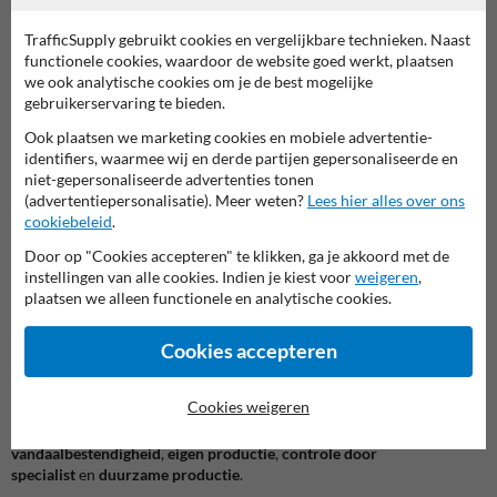
oplossing om bestuurders tijdig te waarschuwen.
TrafficSupply gebruikt cookies en vergelijkbare technieken. Naast
Duidelijke signalisatie helpt onveilige reacties voorkomen
functionele cookies, waardoor de website goed werkt, plaatsen
we ook analytische cookies om je de best mogelijke
Wanneer weggebruikers vooraf weten dat de rijbaan glad kan zijn,
gebruikerservaring te bieden.
kunnen zij hun rijgedrag beter aanpassen. Dat zorgt voor rustiger
verkeer, minder plotse remacties en meer controle over het voertuig,
Ook plaatsen we marketing cookies en mobiele advertentie-
vooral bij slechte weersomstandigheden of op technisch moeilijke
identifiers, waarmee wij en derde partijen gepersonaliseerde en
trajecten.
niet-gepersonaliseerde advertenties tonen
(advertentiepersonalisatie). Meer weten?
Lees hier alles over ons
De plaatsing van een
verkeersbord A15
helpt om:
cookiebeleid
.
bestuurders tijdig te waarschuwen voor een gladde rijbaan
Door op "Cookies accepteren" te klikken, ga je akkoord met de
de verkeerssituatie sneller leesbaar te maken
instellingen van alle cookies. Indien je kiest voor
weigeren
,
de veiligheid op risicovolle wegvakken te verbeteren
plaatsen we alleen functionele en analytische cookies.
voorzichtiger en beter voorspelbaar rijgedrag te stimuleren
het risico op slippen en controleverlies te beperken
Cookies accepteren
Ontworpen voor professioneel buitengebruik
Het
SB250 A15 verkeersbord
is ontworpen voor intensief en
Cookies weigeren
langdurig gebruik buitenshuis. De productpagina benadrukt
eigenschappen zoals
anti-graffiti laminaat
,
CE-keurmerk
,
99%
vandaalbestendigheid
,
eigen productie
,
controle door
specialist
en
duurzame productie
.