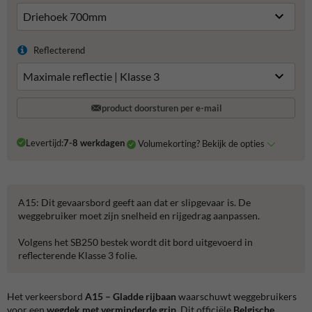
Reflecterend
product doorsturen per e-mail
Levertijd:
7-8 werkdagen
Volumekorting? Bekijk de opties
A15: Dit gevaarsbord geeft aan dat er slipgevaar is. De
weggebruiker moet zijn snelheid en rijgedrag aanpassen.
Volgens het SB250 bestek wordt dit bord uitgevoerd in
reflecterende Klasse 3 folie.
Het verkeersbord
A15 – Gladde rijbaan
waarschuwt weggebruikers
voor een
wegdek met verminderde grip
. Dit officiële
Belgische