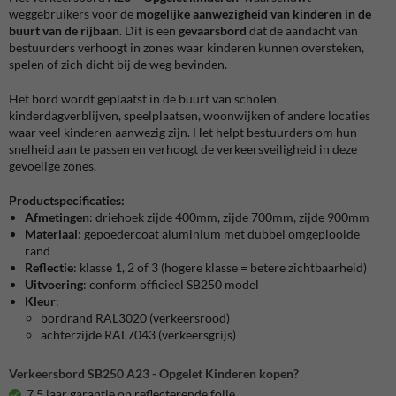
weggebruikers voor de
mogelijke aanwezigheid van kinderen in de
buurt van de rijbaan
. Dit is een
gevaarsbord
dat de aandacht van
bestuurders verhoogt in zones waar kinderen kunnen oversteken,
spelen of zich dicht bij de weg bevinden.
Het bord wordt geplaatst in de buurt van scholen,
kinderdagverblijven, speelplaatsen, woonwijken of andere locaties
waar veel kinderen aanwezig zijn. Het helpt bestuurders om hun
snelheid aan te passen en verhoogt de verkeersveiligheid in deze
gevoelige zones.
Productspecificaties:
Afmetingen
: driehoek zijde 400mm, zijde 700mm, zijde 900mm
Materiaal
: gepoedercoat aluminium met dubbel omgeplooide
rand
Reflectie
:
klasse 1, 2 of 3 (hogere klasse = betere zichtbaarheid)
Uitvoering
:
conform officieel SB250 model
Kleur
:
bordrand RAL3020 (verkeersrood)
achterzijde RAL7043 (verkeersgrijs)
Verkeersbord SB250 A23 - Opgelet Kinderen kopen?
7,5 jaar garantie op reflecterende folie