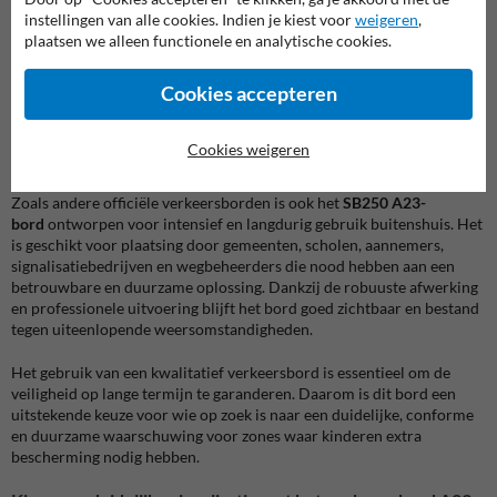
instellingen van alle cookies. Indien je kiest voor
weigeren
,
De plaatsing van een
verkeersbord A23
helpt onder meer om:
plaatsen we alleen functionele en analytische cookies.
bestuurders tijdig te waarschuwen voor een risicovolle zone
de verkeersveiligheid rond scholen en woonwijken te verbeteren
de zichtbaarheid van kinderen in het straatbeeld te ondersteunen
Cookies accepteren
snelheid en rijgedrag van automobilisten positief te beïnvloeden
een duidelijke en conforme verkeerssignalisatie te voorzien
Cookies weigeren
Duurzame kwaliteit voor langdurig buitengebruik
Zoals andere officiële verkeersborden is ook het
SB250 A23-
bord
ontworpen voor intensief en langdurig gebruik buitenshuis. Het
is geschikt voor plaatsing door gemeenten, scholen, aannemers,
signalisatiebedrijven en wegbeheerders die nood hebben aan een
betrouwbare en duurzame oplossing. Dankzij de robuuste afwerking
en professionele uitvoering blijft het bord goed zichtbaar en bestand
tegen uiteenlopende weersomstandigheden.
Het gebruik van een kwalitatief verkeersbord is essentieel om de
veiligheid op lange termijn te garanderen. Daarom is dit bord een
uitstekende keuze voor wie op zoek is naar een duidelijke, conforme
en duurzame waarschuwing voor zones waar kinderen extra
bescherming nodig hebben.