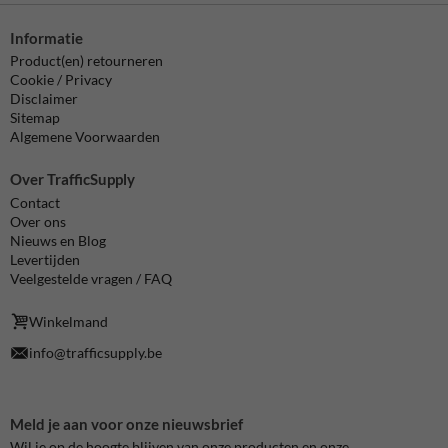
Informatie
Product(en) retourneren
Cookie / Privacy
Disclaimer
Sitemap
Algemene Voorwaarden
Over TrafficSupply
Contact
Over ons
Nieuws en Blog
Levertijden
Veelgestelde vragen / FAQ
Winkelmand
info@trafficsupply.be
Meld je aan voor onze nieuwsbrief
Wil je op de hoogte blijven van onze producten en onze