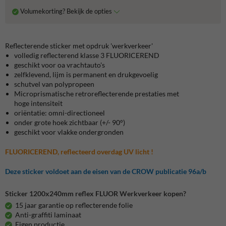
Volumekorting? Bekijk de opties
Reflecterende sticker met opdruk 'werkverkeer'
volledig reflecterend klasse 3 FLUORICEREND
geschikt voor oa vrachtauto's
zelfklevend, lijm is permanent en drukgevoelig
schutvel van polypropeen
Microprismatische retroreflecterende prestaties met
hoge intensiteit
oriëntatie: omni-directioneel
onder grote hoek zichtbaar (+/- 90°)
geschikt voor vlakke ondergronden
FLUORICEREND, reflecteerd overdag UV licht !
Deze sticker voldoet aan de eisen van de CROW publicatie 96a/b
Sticker 1200x240mm reflex FLUOR Werkverkeer kopen?
15 jaar garantie op reflecterende folie
Anti-graffiti laminaat
Eigen productie