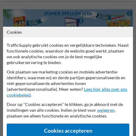
Cookies
TrafficSupply gebruikt cookies en vergelijkbare technieken. Naast
functionele cookies, waardoor de website goed werkt, plaatsen
we ook analytische cookies om je de best mogelijke
Stel je vraag aan Verkeersbord.be
gebruikerservaring te bieden.
Naam*
Ook plaatsen we marketing cookies en mobiele advertentie-
identifiers, waarmee wij en derde partijen gepersonaliseerde en
niet-gepersonaliseerde advertenties tonen
(advertentiepersonalisatie). Meer weten?
Lees hier alles over ons
Bedrijfsnaam
cookiebeleid
.
Door op "Cookies accepteren" te klikken, ga je akkoord met de
instellingen van alle cookies. Indien je kiest voor
weigeren
,
E-mailadres*
plaatsen we alleen functionele en analytische cookies.
Cookies accepteren