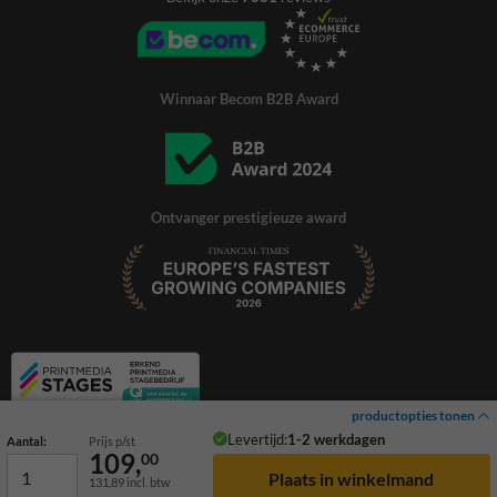
Winnaar Becom B2B Award
Ontvanger prestigieuze award
productopties tonen
Levertijd:
1-2 werkdagen
Aantal:
Prijs p/st
109,
00
131,89
incl. btw
© 2026 TrafficSupply. Alle rechten voorbehouden.