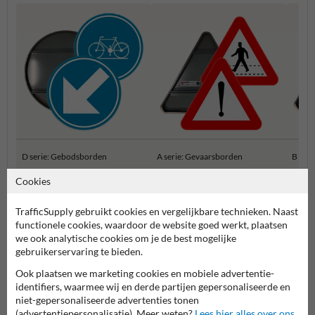
D serie: Gebodsborden
A serie: Gevaarsborden
B ser
Cookies
Belgische Verkeersborden
TrafficSupply gebruikt cookies en vergelijkbare technieken. Naast
functionele cookies, waardoor de website goed werkt, plaatsen
we ook analytische cookies om je de best mogelijke
gebruikerservaring te bieden.
Ook plaatsen we marketing cookies en mobiele advertentie-
identifiers, waarmee wij en derde partijen gepersonaliseerde en
niet-gepersonaliseerde advertenties tonen
(advertentiepersonalisatie). Meer weten?
Lees hier alles over ons