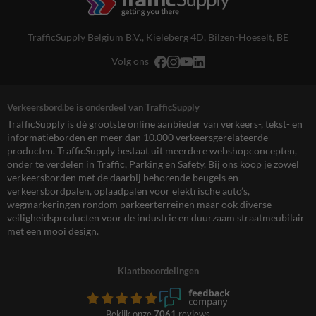
TrafficSupply Belgium B.V.,
Kieleberg 4D
,
Bilzen-Hoeselt, BE
Volg ons
Verkeersbord.be is onderdeel van TrafficSupply
TrafficSupply is dé grootste online aanbieder van verkeers-, tekst- en
informatieborden en meer dan 10.000 verkeersgerelateerde
producten. TrafficSupply bestaat uit meerdere webshopconcepten,
onder te verdelen in Traffic, Parking en Safety. Bij ons koop je zowel
verkeersborden met de daarbij behorende beugels en
verkeersbordpalen, oplaadpalen voor elektrische auto’s,
wegmarkeringen rondom parkeerterreinen maar ook diverse
veiligheidsproducten voor de industrie en duurzaam straatmeubilair
met een mooi design.
Klantbeoordelingen
Bekijk onze
7061
reviews