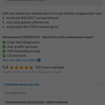
Officieel aluminium verkeersbord met een dubbel omgeplooide rand.
bordrand RAL5017 (verkeersblauw)
voorzijde geheel reflecterend
achterzijde RAL7043 (verkeersgrijs)
Verkeersbord SB250 D1d - Verplicht rechts aanhouden kopen?
2 jaar fabrieksgarantie
Anti-graffiti laminaat
99% Vandaalbestendig
CE keurmerk
lees over alle voordelen
9.4
7061 beoordelingen
Onafhankelijke reviews door FeedbackCompany
Gerelateerde producten
Montageadvies
Gerelateerde producten / alternatieven