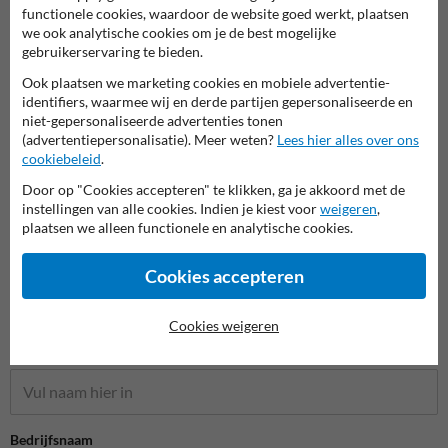
functionele cookies, waardoor de website goed werkt, plaatsen
we ook analytische cookies om je de best mogelijke
gebruikerservaring te bieden.
F serie: Aanwijzingsborden
A serie: Gevaarsborden
B ser
Ook plaatsen we marketing cookies en mobiele advertentie-
identifiers, waarmee wij en derde partijen gepersonaliseerde en
niet-gepersonaliseerde advertenties tonen
Belgische Verkeersborden
(advertentiepersonalisatie). Meer weten?
Lees hier alles over ons
cookiebeleid
.
Door op "Cookies accepteren" te klikken, ga je akkoord met de
instellingen van alle cookies. Indien je kiest voor
weigeren
,
plaatsen we alleen functionele en analytische cookies.
Cookies accepteren
Cookies weigeren
Stel je vraag aan Verkeersbord.be
Naam*
Bedrijfsnaam