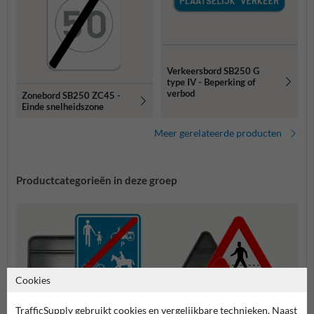
Verkeersbord SB250 G
type IV - Beperking of
verbod
Zonebord SB250 ZC45 -
Einde snelheidszone
Meer gerelateerde producten
Productcategorieën in deze groep
Cookies
TrafficSupply gebruikt cookies en vergelijkbare technieken. Naast