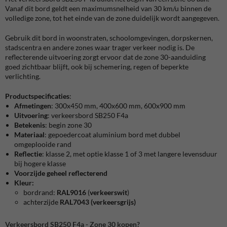
Vanaf dit bord geldt een maximumsnelheid van 30 km/u binnen de
volledige zone, tot het einde van de zone duidelijk wordt aangegeven.
Gebruik dit bord in woonstraten, schoolomgevingen, dorpskernen,
stadscentra en andere zones waar trager verkeer nodig is. De
reflecterende uitvoering zorgt ervoor dat de zone 30-aanduiding
goed zichtbaar blijft, ook bij schemering, regen of beperkte
verlichting.
Productspecificaties
:
Afmetingen
: 300x450 mm, 400x600 mm, 600x900 mm
Uitvoering
: verkeersbord SB250 F4a
Betekenis
: begin zone 30
Materiaal
: gepoedercoat aluminium bord met dubbel
omgeplooide rand
Reflectie
: klasse 2, met optie klasse 1 of 3 met langere levensduur
bij hogere klasse
Voorzijde
geheel reflecterend
Kleur:
bordrand:
RAL9016
(
verkeerswit
)
achterzijde
RAL7043 (verkeersgrijs)
Verkeersbord SB250 F4a - Zone 30 kopen?