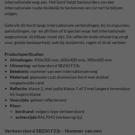
internationale weg aan. Het bord helpt bestuurders om een
internationale route duidelijk te herkennen en correct te blijven
volgen.
Gebruik dit bord langs internationale verbindingen, bij kruispunten,
aansluitingen, op- en afritten of trajecten waar het internationale
wegnummer zichtbaar moet zijn. De reflecterende uitvoering zorgt
voor goede leesbaarheid, ook bij duisternis, regen of druk verkeer.
Productspecificaties:
Afmetingen:
450x300 mm, 600x400 mm, 900x600 mm
Uitvoering:
verkeersbord SB250 F23c
Betekenis:
nummer van een internationale weg
Materiaal:
gepoedercoat aluminium bord met dubbel
omgeplooide rand
Reflectie:
klasse 2, met optie klasse 1 of 3 met langere levensduur
bij hogere klasse
Voorzijde:
geheel reflecterend
Kleur:
bordrand:
volgens type verkeersbord
achterzijde
RAL7043 (verkeersgrijs)
Verkeersbord SB250 F23c - Nummer van een