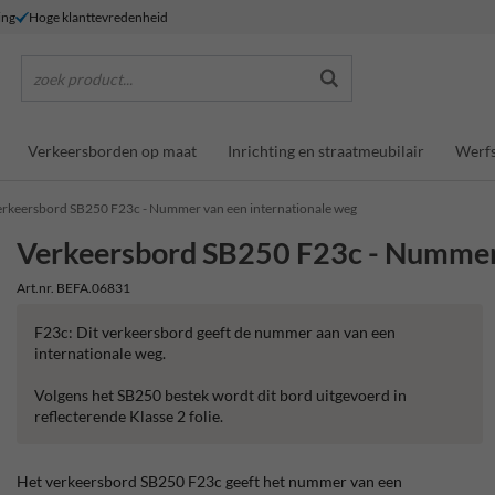
ing
Hoge klanttevredenheid
zoek product...
Verkeersborden op maat
Inrichting en straatmeubilair
Werfs
erkeersbord SB250 F23c - Nummer van een internationale weg
Verkeersbord SB250 F23c - Nummer 
Art.nr. BEFA.06831
F23c: Dit verkeersbord geeft de nummer aan van een
internationale weg.
Volgens het SB250 bestek wordt dit bord uitgevoerd in
reflecterende Klasse 2 folie.
Het verkeersbord SB250 F23c geeft het nummer van een