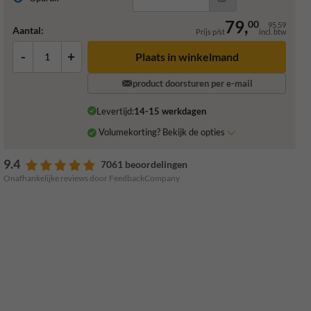
79,
00
95,59
Aantal:
Prijs p/st
incl. btw
-
+
Plaats in winkelmand
product doorsturen per e-mail
Levertijd:
14-15 werkdagen
Volumekorting? Bekijk de opties
9.4
7061 beoordelingen
Onafhankelijke reviews door FeedbackCompany