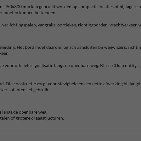
n. 450x300 mm kan gebruikt worden op compacte locaties of bij lagere 
der moeten kunnen herkennen.
, verlichtingspalen, vangrails, portieken, richtingborden, vrachtverkeer, 
leiding. Het bord moet daarom logisch aansluiten bij wegwijzers, rich
keer.
ze voor officiële signalisatie langs de openbare weg. Klasse 3 kan nuttig 
 Die constructie zorgt voor stevigheid en een nette afwerking bij langdu
kers of intensief gebruik.
e langs de openbare weg.
alen of grotere draagstructuren.