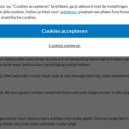
or op "Cookies accepteren" te klikken, ga je akkoord met de instellingen
n alle cookies. Indien je kiest voor
weigeren
, plaatsen we alleen functione
t aangeduid. F23a wordt gebruikt voor het nummer van een gewone weg,
 analytische cookies.
Cookies accepteren
bijvoorbeeld waar een gewone weg, autosnelweg en internationale route e
nen de bewegwijzering.
Cookies weigeren
door bestuurders pas na een kruispunt of aansluiting bevestiging krijgen
 een punt waar bestuurders bevestiging nodig hebben.
ij internationale routes staat vaak al veel bewegwijzering, zoals bestem
eid. Bij doorgaand verkeer moet het internationale wegnummer in één oogo
ummer voor bestuurders nuttige informatie geeft. Dat kan langs het traje
steeds de juiste internationale route volgt.