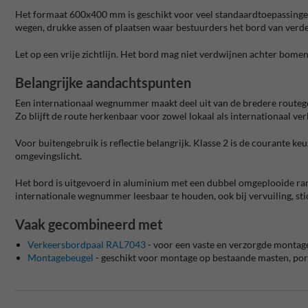
Het formaat 600x400 mm is geschikt voor veel standaardtoepassinge
wegen, drukke assen of plaatsen waar bestuurders het bord van ver
Let op een vrije zichtlijn. Het bord mag niet verdwijnen achter bomen
Belangrijke aandachtspunten
Een internationaal wegnummer maakt deel uit van de bredere routege
Zo blijft de route herkenbaar voor zowel lokaal als internationaal ver
Voor buitengebruik is reflectie belangrijk. Klasse 2 is de courante keu
omgevingslicht.
Het bord is uitgevoerd in aluminium met een dubbel omgeplooide rand.
internationale wegnummer leesbaar te houden, ook bij vervuiling, stic
Vaak gecombineerd met
Verkeersbordpaal RAL7043
- voor een vaste en verzorgde montag
Montagebeugel
- geschikt voor montage op bestaande masten, port