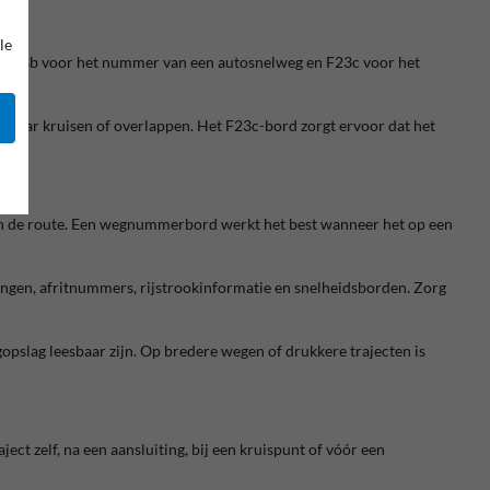
le
 F23b voor het nummer van een autosnelweg en F23c voor het
lkaar kruisen of overlappen. Het F23c-bord zorgt ervoor dat het
 van de route. Een wegnummerbord werkt het best wanneer het op een
mingen, afritnummers, rijstrookinformatie en snelheidsborden. Zorg
pslag leesbaar zijn. Op bredere wegen of drukkere trajecten is
ct zelf, na een aansluiting, bij een kruispunt of vóór een