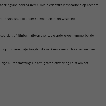
naderingssnelheid. 900x600 mm biedt extra leesbaarheid op bredere
werfsignalisatie of andere elementen in het wegbeeld.
tingborden, afritinformatie en eventuele andere wegnummerborden.
zijn op donkere trajecten, drukke verkeersassen of locaties met veel
rige buitenplaatsing. De anti-graffiti afwerking helpt om het