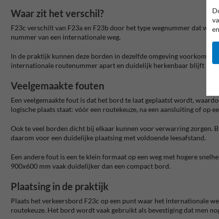
Do
Waar zit het verschil?
va
F23c verschilt van F23a en F23b door het type wegnummer dat word
en
nummer van een internationale weg.
In de praktijk kunnen deze borden in dezelfde omgeving voorkomen, 
internationale routenummer apart en duidelijk herkenbaar blijft bin
Veelgemaakte fouten
Een veelgemaakte fout is dat het bord te laat geplaatst wordt, waar
logische plaats staat: vóór een routekeuze, na een aansluiting of op
Ook te veel borden dicht bij elkaar kunnen voor verwarring zorgen. B
daarom voor een duidelijke plaatsing met voldoende leesafstand.
Een andere fout is een te klein formaat op een weg met hogere snelh
900x600 mm vaak duidelijker dan een compact bord.
Plaatsing in de praktijk
Plaats het verkeersbord F23c op een punt waar het internationale wegn
routekeuze. Het bord wordt vaak gebruikt als bevestiging dat men nog 