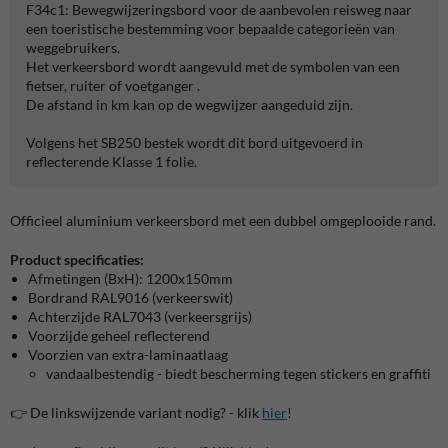
F34c1: Bewegwijzeringsbord voor de aanbevolen reisweg naar
een toeristische bestemming voor bepaalde categorieën van
weggebruikers.
Het verkeersbord wordt aangevuld met de symbolen van een
fietser, ruiter of voetganger .
De afstand in km kan op de wegwijzer aangeduid zijn.
Volgens het SB250 bestek wordt dit bord uitgevoerd in
reflecterende Klasse 1 folie.
Officieel aluminium verkeersbord met een dubbel omgeplooide rand.
Product specificaties:
Afmetingen (BxH): 1200x150mm
Bordrand RAL9016 (verkeerswit)
Achterzijde RAL7043 (verkeersgrijs)
Voorzijde geheel reflecterend
Voorzien van extra-laminaatlaag
vandaalbestendig - biedt bescherming tegen stickers en graffiti
👉 De linkswijzende variant nodig? - klik
hier
!