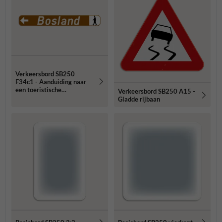
Verkeersbord SB250
F34c1 - Aanduiding naar
een toeristische
Verkeersbord SB250 A15 -
bestemming - links + picto
Gladde rijbaan