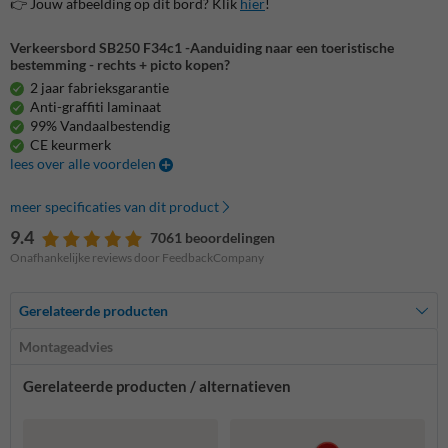
👉 Jouw afbeelding op dit bord? Klik
hier
!
Verkeersbord SB250 F34c1 -Aanduiding naar een toeristische
bestemming - rechts + picto kopen?
2 jaar fabrieksgarantie
Anti-graffiti laminaat
99% Vandaalbestendig
CE keurmerk
lees over alle voordelen
meer specificaties van dit product
9.4
7061 beoordelingen
Onafhankelijke reviews door FeedbackCompany
Gerelateerde producten
Montageadvies
Gerelateerde producten / alternatieven