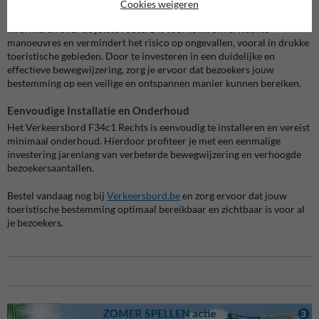
3. Veiligheid en Toegankelijkheid
Het Verkeersbord F34c1 Rechts
Cookies weigeren
draagt bij aan de verkeersveiligheid door weggebruikers tijdig te
informeren over de juiste route. Dit voorkomt onverwachte
manoeuvres en vermindert het risico op ongevallen, vooral in drukke
toeristische gebieden. Door te investeren in een duidelijke en
effectieve bewegwijzering, zorg je ervoor dat bezoekers jouw
bestemming op een veilige en ontspannen manier kunnen bereiken.
Eenvoudige Installatie en Onderhoud
Het Verkeersbord F34c1 Rechts is eenvoudig te installeren en vereist
minimaal onderhoud. Hierdoor profiteer je met een eenmalige
investering jarenlang van verbeterde bewegwijzering en verhoogde
bezoekersaantallen.
Bestel vandaag nog bij
Verkeersbord.be
en zorg ervoor dat jouw
toeristische bestemming optimaal bereikbaar en zichtbaar is voor al
je bezoekers.