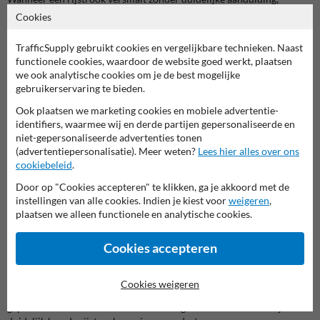
ontstaat er verwarring. Bestuurders weten niet altijd langs welke kant
Cookies
ze moeten invoegen of uitwijken. Dit kan leiden tot gevaarlijke
situaties of onverwachte manoeuvres.
TrafficSupply gebruikt cookies en vergelijkbare technieken. Naast
functionele cookies, waardoor de website goed werkt, plaatsen
Met dit onderbord maak je het verloop van de weg duidelijk
we ook analytische cookies om je de best mogelijke
zichtbaar. In combinatie met een waarschuwingsbord geeft het
gebruikerservaring te bieden.
bestuurders een helder beeld van wat ze mogen verwachten.
Ook plaatsen we marketing cookies en mobiele advertentie-
Hoe de weggebruiker dit leest
identifiers, waarmee wij en derde partijen gepersonaliseerde en
niet-gepersonaliseerde advertenties tonen
De bestuurder ziet eerst het waarschuwingsbord en leest daaronder
(advertentiepersonalisatie). Meer weten?
Lees hier alles over ons
hoe de rijstrook versmalt. Het onderbord geeft visueel aan of de
cookiebeleid
.
versmalling langs links of rechts gebeurt.
Door op "Cookies accepteren" te klikken, ga je akkoord met de
Dit helpt om:
instellingen van alle cookies. Indien je kiest voor
weigeren
,
sneller te anticiperen op de situatie
plaatsen we alleen functionele en analytische cookies.
tijdig van rijstrook te veranderen
conflicten met andere weggebruikers te vermijden
Cookies accepteren
de doorstroming vlot te houden
Waar het vaak misloopt
Cookies weigeren
Een veelgemaakte fout is dat enkel een algemeen waarschuwingsbord
geplaatst wordt zonder extra aanduiding. Daardoor is niet altijd