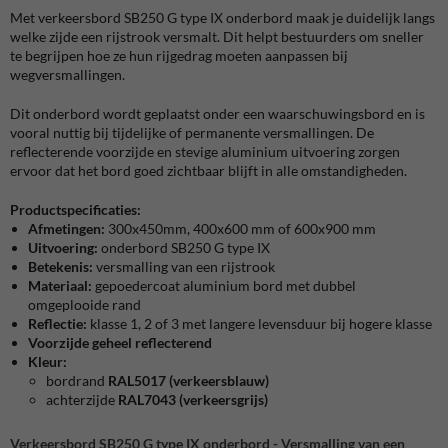
Met verkeersbord SB250 G type IX onderbord maak je duidelijk langs
welke zijde een rijstrook versmalt. Dit helpt bestuurders om sneller
te begrijpen hoe ze hun rijgedrag moeten aanpassen bij
wegversmallingen.
Dit onderbord wordt geplaatst onder een waarschuwingsbord en is
vooral nuttig bij tijdelijke of permanente versmallingen. De
reflecterende voorzijde en stevige aluminium uitvoering zorgen
ervoor dat het bord goed zichtbaar blijft in alle omstandigheden.
Productspecificaties:
Afmetingen:
300x450mm, 400x600 mm of 600x900 mm
Uitvoering:
onderbord SB250 G type IX
Betekenis:
versmalling van een rijstrook
Materiaal:
gepoedercoat aluminium bord met dubbel
omgeplooide rand
Reflectie:
klasse 1, 2 of 3 met langere levensduur bij hogere klasse
Voorzijde geheel reflecterend
Kleur:
bordrand
RAL5017 (verkeersblauw)
achterzijde
RAL7043 (verkeersgrijs)
Verkeersbord SB250 G type IX onderbord - Versmalling van een