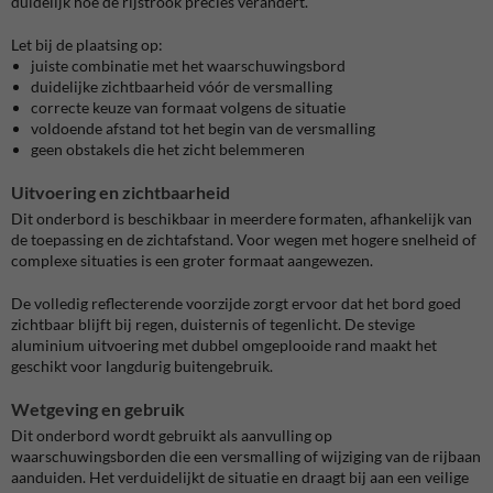
duidelijk hoe de rijstrook precies verandert.
Let bij de plaatsing op:
juiste combinatie met het waarschuwingsbord
duidelijke zichtbaarheid vóór de versmalling
correcte keuze van formaat volgens de situatie
voldoende afstand tot het begin van de versmalling
geen obstakels die het zicht belemmeren
Uitvoering en zichtbaarheid
Dit onderbord is beschikbaar in meerdere formaten, afhankelijk van
de toepassing en de zichtafstand. Voor wegen met hogere snelheid of
complexe situaties is een groter formaat aangewezen.
De volledig reflecterende voorzijde zorgt ervoor dat het bord goed
zichtbaar blijft bij regen, duisternis of tegenlicht. De stevige
aluminium uitvoering met dubbel omgeplooide rand maakt het
geschikt voor langdurig buitengebruik.
Wetgeving en gebruik
Dit onderbord wordt gebruikt als aanvulling op
waarschuwingsborden die een versmalling of wijziging van de rijbaan
aanduiden. Het verduidelijkt de situatie en draagt bij aan een veilige