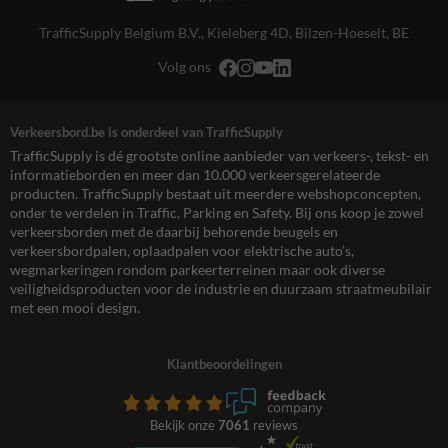
TrafficSupply Belgium B.V.,
Kieleberg 4D
,
Bilzen-Hoeselt, BE
Volg ons
Verkeersbord.be is onderdeel van TrafficSupply
TrafficSupply is dé grootste online aanbieder van verkeers-, tekst- en
informatieborden en meer dan 10.000 verkeersgerelateerde
producten. TrafficSupply bestaat uit meerdere webshopconcepten,
onder te verdelen in Traffic, Parking en Safety. Bij ons koop je zowel
verkeersborden met de daarbij behorende beugels en
verkeersbordpalen, oplaadpalen voor elektrische auto’s,
wegmarkeringen rondom parkeerterreinen maar ook diverse
veiligheidsproducten voor de industrie en duurzaam straatmeubilair
met een mooi design.
Klantbeoordelingen
Bekijk onze
7061
reviews