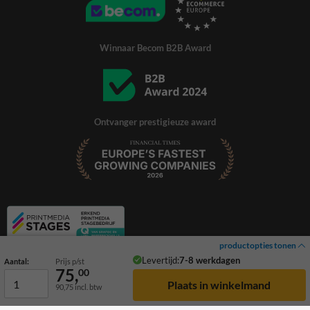
Winnaar Becom B2B Award
Ontvanger prestigieuze award
productopties tonen
Levertijd:
7-8 werkdagen
Aantal:
Prijs p/st
75,
00
90,75
incl. btw
© 2026 TrafficSupply. Alle rechten voorbehouden.