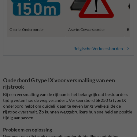
G serie: Onderborden
A serie: Gevaarsborden
B ser
Belgische Verkeersborden
Onderbord G type IX voor versmalling van een
rijstrook
Bij een versmalling van de rijbaan is het belangrijk dat bestuurders
tijdig weten hoe de weg verandert. Verkeersbord SB250 G type IX
onderbord helpt om duidelijk aan te geven langs welke zijde de
rijstrook versmalt. Zo kunnen weggebruikers hun snelheid en positie
tijdig aanpassen.
Probleem en oplossing
Wanneer een rijstrook versmalt zonder duidelijke aanduiding,