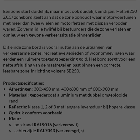
Een zone start duidelijk, maar moet ook duidelijk eindigen. Het SB250
ZC5/ zonebord geeft aan dat de zone ophoudt waar motorvoertuigen
met meer dan twee wielen en motorfietsen met zijspan verboden
waren. Zo vermijd je twijfel bij bestuurders die de zone verlaten en
opnieuw een gewone verkeerssituatie binnenrijden.
Dit einde zone bord is vooral nuttig aan de uitgangen van
verkeersarme zones, recreatieve gebieden of woonomgevingen waar
eerder een ruimere toegangsbeperking gold. Het bord zorgt voor een
nette afsluiting van de maatregel en past binnen een correcte,
leesbare zone-inrichting volgens SB250.
Productspecificaties:
Afmetingen:
300x450 mm, 400x600 mm of 600x900 mm
Materiaal:
gepoedercoat aluminium met dubbel omgeplooide
rand
Reflectie:
klasse 1, 2 of 3 met langere levensduur bij hogere klasse
Opdruk conform voorbeeld
Kleur:
bordrand
RAL9016 (verkeerswit)
achterzijde
RAL7043 (verkeersgrijs)