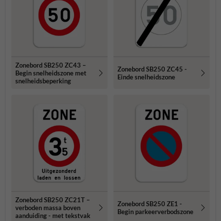
Zonebord SB250 ZC43 –
Zonebord SB250 ZC45 -
Begin snelheidszone met
Einde snelheidszone
snelheidsbeperking
Zonebord SB250 ZC21T –
Zonebord SB250 ZE1 -
verboden massa boven
Begin parkeerverbodszone
aanduiding - met tekstvak