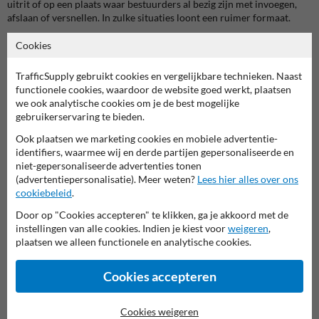
uitrit of op een plaats waar bestuurders al bezig zijn met invoegen,
afslaan of versnellen. In zulke situaties loont een ruimer formaat.
Reflectieadvies
Cookies
Voor dit zonebord is klasse 2 de SB250-uitvoering. Dat is tegelijk de
minimale reflectieklasse voor verkeersborden langs de openbare weg.
TrafficSupply gebruikt cookies en vergelijkbare technieken. Naast
Klasse 3 is interessant wanneer je extra zichtbaarheid wilt,
functionele cookies, waardoor de website goed werkt, plaatsen
bijvoorbeeld op donkere trajecten, aan bredere uitgangen of op
we ook analytische cookies om je de best mogelijke
plaatsen waar het bord van verder leesbaar moet zijn. Klasse 1 is
gebruikerservaring te bieden.
vooral bruikbaar op eigen terrein of in een afgeschermde omgeving.
Ook plaatsen we marketing cookies en mobiele advertentie-
identifiers, waarmee wij en derde partijen gepersonaliseerde en
De beschikbare reflecties zijn:
niet-gepersonaliseerde advertenties tonen
klasse 1 T1500
(advertentiepersonalisatie). Meer weten?
Lees hier alles over ons
klasse 2 T6500
cookiebeleid
.
klasse 3 T7500
Door op "Cookies accepteren" te klikken, ga je akkoord met de
Ook de levensduur loopt mee op:
instellingen van alle cookies. Indien je kiest voor
weigeren
,
klasse 1 minimaal 7,5 jaar
plaatsen we alleen functionele en analytische cookies.
klasse 2 minimaal 10 jaar
klasse 3 minimaal 15 jaar
Cookies accepteren
Uitvoering en afwerking
Dit SB250 zonebord is uitgevoerd in gepoedercoat aluminium met
Cookies weigeren