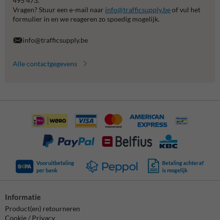
495 473.
Vragen? Stuur een e-mail naar
info@trafficsupply.be
of vul het
formulier in en we reageren zo spoedig mogelijk.
info@trafficsupply.be
Alle contactgegevens
Vooruitbetaling
Betaling achteraf
per bank
is mogelijk
Informatie
Product(en) retourneren
Cookie / Privacy