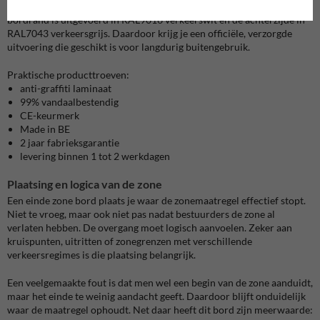
dubbel omgeplooide rand. De voorzijde is volledig reflecterend. De
bordrand is uitgevoerd in RAL9016 verkeerswit en de achterzijde in
RAL7043 verkeersgrijs. Daardoor krijg je een officiële, verzorgde
uitvoering die geschikt is voor langdurig buitengebruik.
Praktische producttroeven:
anti-graffiti laminaat
99% vandaalbestendig
CE-keurmerk
Made in BE
2 jaar fabrieksgarantie
levering binnen 1 tot 2 werkdagen
Plaatsing en logica van de zone
Een einde zone bord plaats je waar de zonemaatregel effectief stopt.
Niet te vroeg, maar ook niet pas nadat bestuurders de zone al
verlaten hebben. De overgang moet logisch aanvoelen. Zeker aan
kruispunten, uitritten of zonegrenzen met verschillende
verkeersregimes is die plaatsing belangrijk.
Een veelgemaakte fout is dat men wel een begin van de zone aanduidt,
maar het einde te weinig aandacht geeft. Daardoor blijft onduidelijk
waar de maatregel ophoudt. Net daar heeft dit bord zijn meerwaarde: